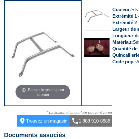
Couleur
Silv
Extrémité 1 
Extrémité 2 
Largeur de 
Longueur de
Dessus
Matériau
Sat
Quantité de
Quincailleri
Code pop.
Vidéo 1
Passez la souris pour
zoomer
* La finition et la couleur peuvent varier
place
call
Trouvez un magasin
1 888 910-8888
Documents associés