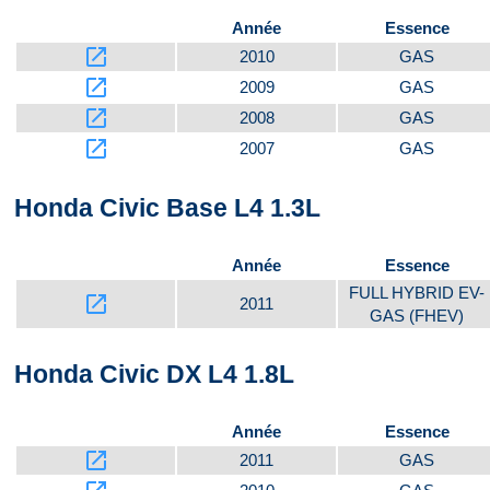
Année
Essence
launch
2010
GAS
launch
2009
GAS
launch
2008
GAS
launch
2007
GAS
Honda Civic Base L4 1.3L
Année
Essence
FULL HYBRID EV-
launch
2011
GAS (FHEV)
Honda Civic DX L4 1.8L
Année
Essence
launch
2011
GAS