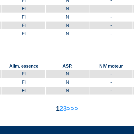
FI
N
-
FI
N
-
FI
N
-
FI
N
-
FI
N
-
Alim. essence
ASP.
NIV moteur
FI
N
-
FI
N
-
FI
N
-
1
2
3
>
>>