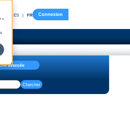
Connexion
EN
|
ES
|
FR
r «
ns
che avancée
Chercher