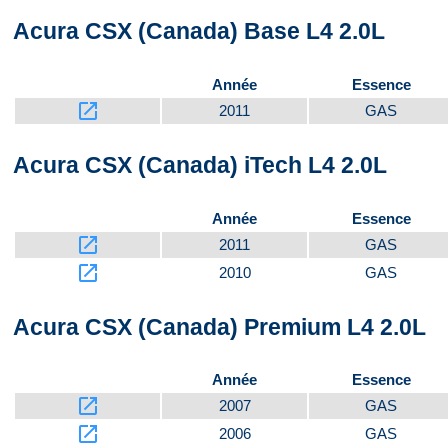
Acura CSX (Canada) Base L4 2.0L
Année
Essence
launch
2011
GAS
Acura CSX (Canada) iTech L4 2.0L
Année
Essence
launch
2011
GAS
launch
2010
GAS
Acura CSX (Canada) Premium L4 2.0L
Année
Essence
launch
2007
GAS
launch
2006
GAS