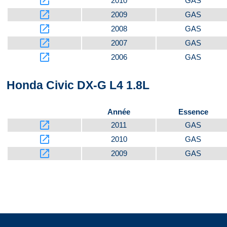
launch
2010
GAS
launch
2009
GAS
launch
2008
GAS
launch
2007
GAS
launch
2006
GAS
Honda Civic DX-G L4 1.8L
Année
Essence
launch
2011
GAS
launch
2010
GAS
launch
2009
GAS