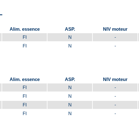
L
Alim. essence
ASP.
NIV moteur
FI
N
-
FI
N
-
Alim. essence
ASP.
NIV moteur
FI
N
-
FI
N
-
FI
N
-
FI
N
-