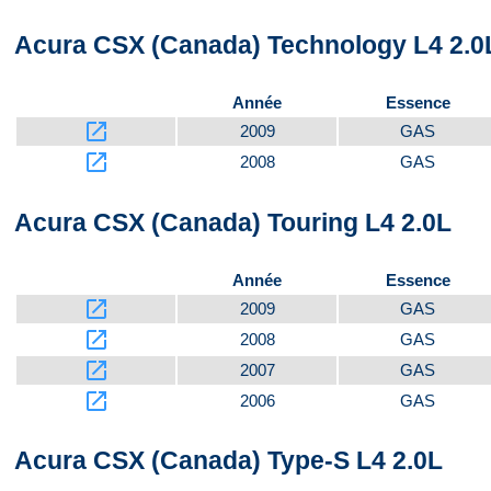
Acura CSX (Canada) Technology L4 2.0
Année
Essence
launch
2009
GAS
launch
2008
GAS
Acura CSX (Canada) Touring L4 2.0L
Année
Essence
launch
2009
GAS
launch
2008
GAS
launch
2007
GAS
launch
2006
GAS
Acura CSX (Canada) Type-S L4 2.0L