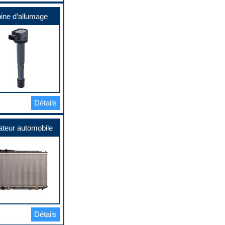
ine d’allumage
Détails
ateur automobile
Détails