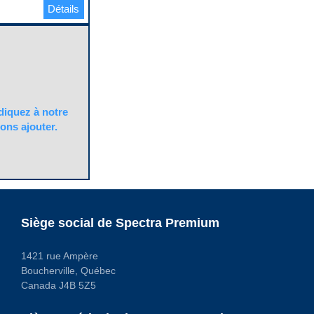
Détails
quez à notre
ons ajouter.
Siège social de Spectra Premium
1421 rue Ampère
Boucherville, Québec
Canada J4B 5Z5