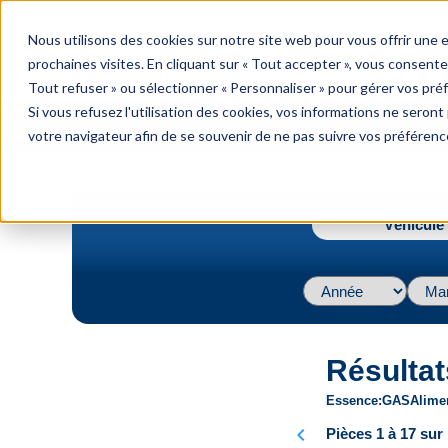
menu
Nous utilisons des cookies sur notre site web pour vous offrir une
Menu
prochaines visites. En cliquant sur « Tout accepter », vous consente
Tout refuser » ou sélectionner « Personnaliser » pour gérer vos pré
Si vous refusez l'utilisation des cookies, vos informations ne seront p
votre navigateur afin de se souvenir de ne pas suivre vos préférenc
navigate_next
Accueil
2007 / Acura / CSX (Canada) / Type-S L4 2.0L
Véhicule 
Résultat
Essence
GAS
Alime
chevron_left
Pièces 1 à 17 sur 