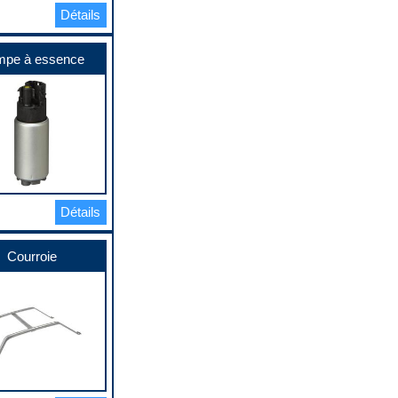
Détails
pe à essence
Détails
Courroie