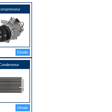
ompresseur
Détails
Condenseur
Détails