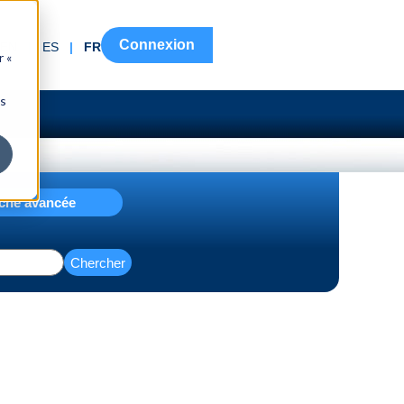
Connexion
EN
|
ES
|
FR
r «
ns
che avancée
Chercher