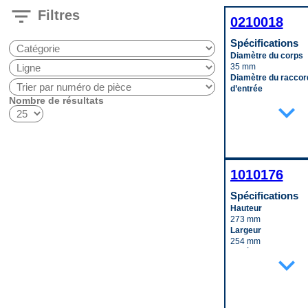
filter_list
Filtres
0210018
Spécifications
Diamètre du corps
35 mm
Diamètre du raccor
d’entrée
Nombre de résultats
10 mm
expand_more
Longueur du corps
267 mm
Matériau
Aluminum
Code pop.
A
1010176
Spécifications
Hauteur
273 mm
Largeur
254 mm
Matériau
expand_more
Aluminum
Profondeur
92 mm
Type de raccord d’e
(mâle/femelle)