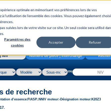
 expérience optimale en mémorisant vos préférences lors de vos
z à l’utilisation de l’ensemble des cookies. Vous pouvez également choisi
férences.
as suivies lors de votre visite sur ce site. Un seul cookie sera utilisé da
es.
Paramètres des
Accepter
Refuser
cookies
| NIV
Numéro de pièce | interchange
Recher
ou
s de recherche
ntation d’essence
FI
ASP.
N
NIV moteur
-
Désignation moteur
K20Z3
17.