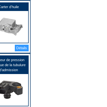
arter d'huile
Détails
eur de pression
ue de la tubulure
d'admission