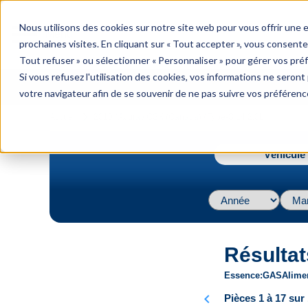
menu
Nous utilisons des cookies sur notre site web pour vous offrir une
Menu
prochaines visites. En cliquant sur « Tout accepter », vous consente
Tout refuser » ou sélectionner « Personnaliser » pour gérer vos pré
Si vous refusez l'utilisation des cookies, vos informations ne seront p
votre navigateur afin de se souvenir de ne pas suivre vos préférenc
navigate_next
Accueil
2010 / Acura / CSX (Canada) / Type-S L4 2.0L
Véhicule 
Résultat
Essence
GAS
Alime
chevron_left
Pièces 1 à 17 sur 