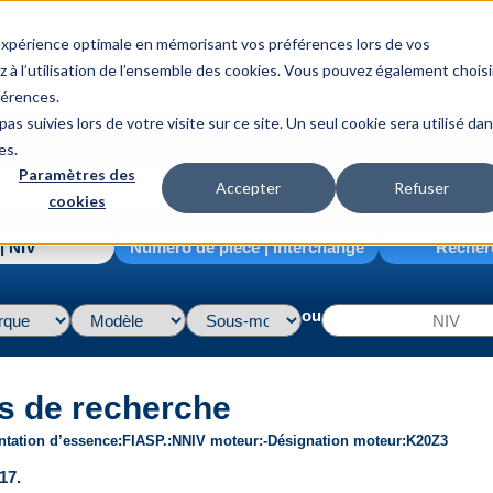
 expérience optimale en mémorisant vos préférences lors de vos
z à l’utilisation de l’ensemble des cookies. Vous pouvez également choisi
férences.
as suivies lors de votre visite sur ce site. Un seul cookie sera utilisé da
es.
Paramètres des
Accepter
Refuser
cookies
| NIV
Numéro de pièce | interchange
Recher
ou
s de recherche
ntation d’essence
FI
ASP.
N
NIV moteur
-
Désignation moteur
K20Z3
17.