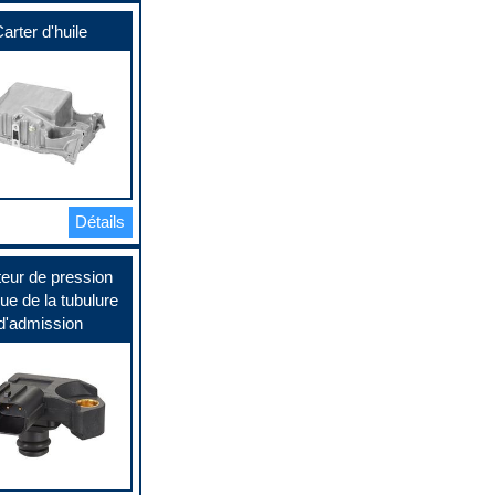
arter d'huile
Détails
eur de pression
ue de la tubulure
d'admission