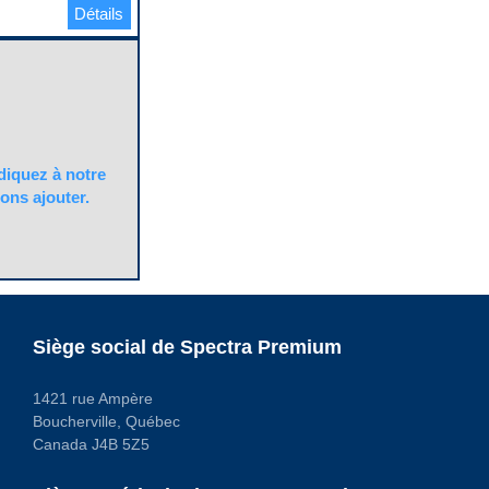
Détails
quez à notre
ons ajouter.
Siège social de Spectra Premium
1421 rue Ampère
Boucherville, Québec
Canada J4B 5Z5