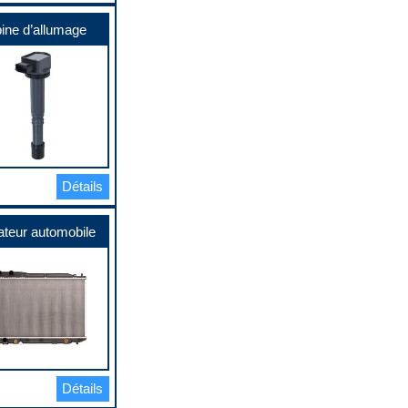
ine d’allumage
Détails
ateur automobile
Détails