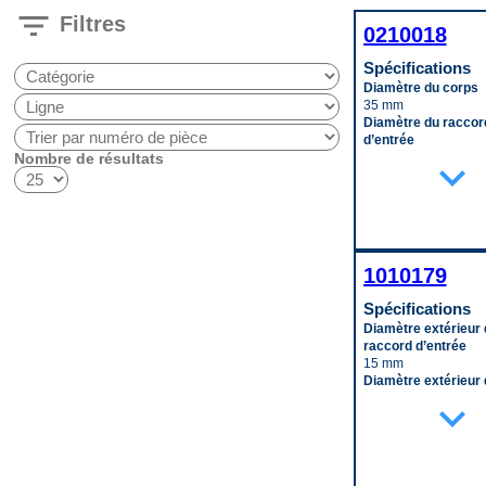
filter_list
Filtres
0210018
Spécifications
Diamètre du corps
35 mm
Diamètre du raccor
d’entrée
Nombre de résultats
10 mm
expand_more
Longueur du corps
267 mm
Matériau
Aluminum
Code pop.
A
1010179
Spécifications
Diamètre extérieur 
raccord d’entrée
15 mm
Diamètre extérieur 
raccord de sortie
expand_more
18 mm
Hauteur
267 mm
Largeur
245 mm