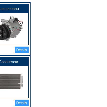
ompresseur
Détails
Condenseur
Détails