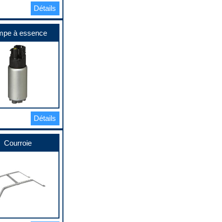
Détails
pe à essence
Détails
Courroie