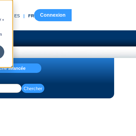
Connexion
EN
|
ES
|
FR
r «
ns
che avancée
Chercher