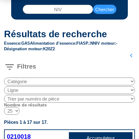
Chercher
Résultats de recherche
Essence
GAS
Alimentation d’essence
FI
ASP.
N
NIV moteur
-
Désignation moteur
K20Z2
chevron_left
filter_list
Filtres
Nombre de résultats
Pièces 1 à 17 sur 17.
0210018
Accumulateur