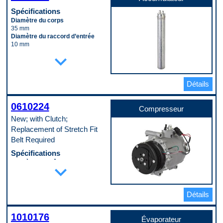
Spécifications
Diamètre du corps
35 mm
Diamètre du raccord d’entrée
10 mm
Longueur du corps
expand_more
267 mm
Matériau
Aluminum
Détails
Code pop.
A
0610224
Compresseur
New; with Clutch;
Replacement of Stretch Fit
Belt Required
Spécifications
Diamètre de crête de poulie
expand_more
100 mm
Diamètre de lèvre de poulie
106 mm
Détails
Diamètre extérieur du boîtier
120 mm
Diamètre intérieur du port
1010176
d’aspiration
Évaporateur