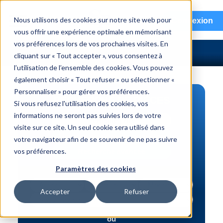
menu
Nous utilisons des cookies sur notre site web pour
Connexion
vous offrir une expérience optimale en mémorisant
vos préférences lors de vos prochaines visites. En
cliquant sur « Tout accepter », vous consentez à
l’utilisation de l’ensemble des cookies. Vous pouvez
également choisir « Tout refuser » ou sélectionner «
Personnaliser » pour gérer vos préférences.
RECHERCHE DE PIÈCES
Si vous refusez l'utilisation des cookies, vos
informations ne seront pas suivies lors de votre
Véhicule | NIV
visite sur ce site. Un seul cookie sera utilisé dans
Numéro de pièce | interchange
votre navigateur afin de se souvenir de ne pas suivre
vos préférences.
Recherche avancée
Paramètres des cookies
Accepter
Refuser
ou