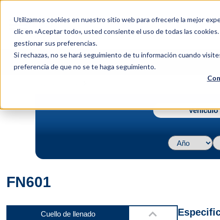
menu
Utilizamos cookies en nuestro sitio web para ofrecerle la mejor expe
Menu
clic en «Aceptar todo», usted consiente el uso de todas las cookies
gestionar sus preferencias.
Si rechazas, no se hará seguimiento de tu información cuando visite
preferencia de que no se te haga seguimiento.
Con
Parte delantera
navigate_next
Página principal
FN601
Vehículo 
Parte superior
FN601
Video 1
Especifi
Cuello de llenado