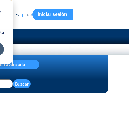
r
Iniciar sesión
EN
|
ES
|
FR
 tu
da avanzada
Buscar