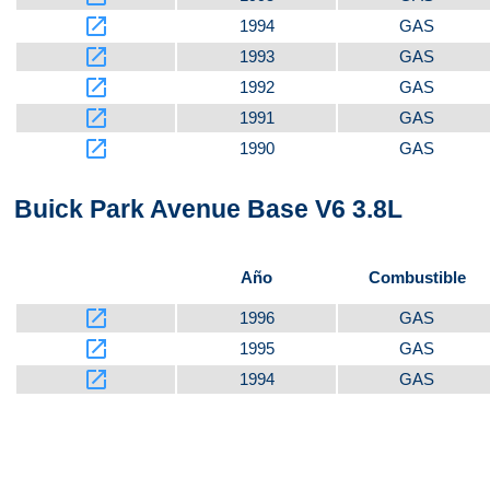
launch
1994
GAS
launch
1993
GAS
launch
1992
GAS
launch
1991
GAS
launch
1990
GAS
Buick Park Avenue Base V6 3.8L
Año
Combustible
launch
1996
GAS
launch
1995
GAS
launch
1994
GAS