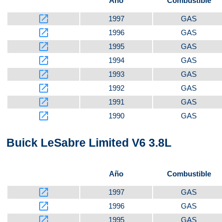
Año
Combustible
launch
1997
GAS
launch
1996
GAS
launch
1995
GAS
launch
1994
GAS
launch
1993
GAS
launch
1992
GAS
launch
1991
GAS
launch
1990
GAS
Buick LeSabre Limited V6 3.8L
Año
Combustible
launch
1997
GAS
launch
1996
GAS
launch
1995
GAS