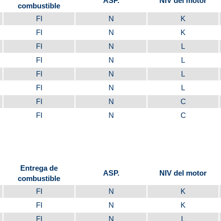
ASP.
NIV del motor
combustible
FI
N
K
FI
N
K
FI
N
L
FI
N
L
FI
N
L
FI
N
L
FI
N
C
FI
N
C
Entrega de
ASP.
NIV del motor
combustible
FI
N
K
FI
N
K
FI
N
L