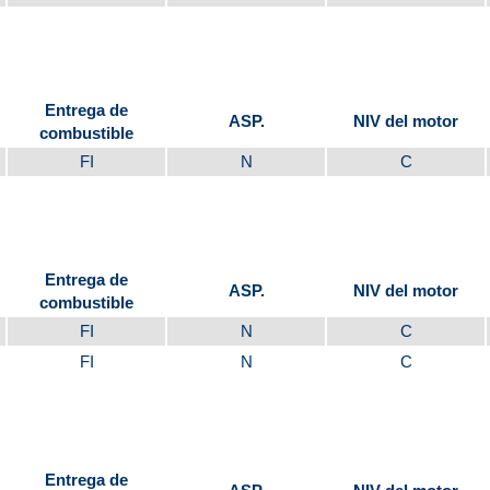
Entrega de
ASP.
NIV del motor
combustible
FI
N
C
Entrega de
ASP.
NIV del motor
combustible
FI
N
C
FI
N
C
Entrega de