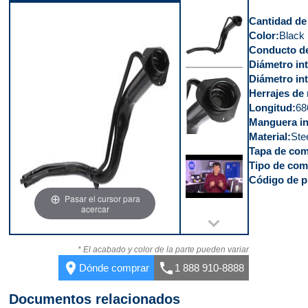
Video 2
Cantidad de
Color
Black
Conducto de
Diámetro int
Diámetro int
Parte delantera
Herrajes de 
Longitud
68
Manguera in
Material
Ste
Tapa de com
Parte superior
Tipo de com
Código de p
Pasar el cursor para
acercar
Video 1
* El acabado y color de la parte pueden variar
place
call
Dónde comprar
1 888 910-8888
Documentos relacionados
Video 2