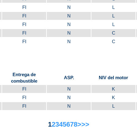
FI
N
L
FI
N
L
FI
N
L
FI
N
C
FI
N
C
Entrega de
ASP.
NIV del motor
combustible
FI
N
K
FI
N
K
FI
N
L
1
2
3
4
5
6
7
8
>
>>