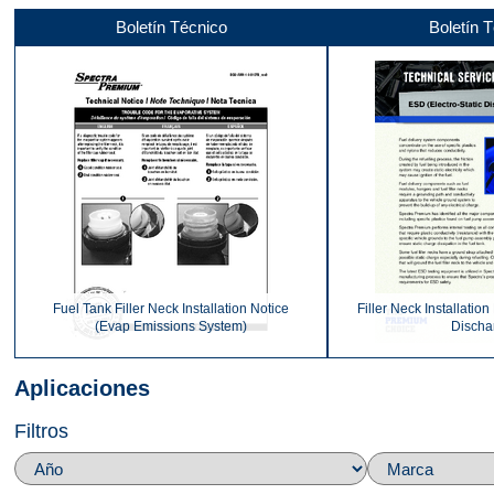
Boletín Técnico
Boletín 
Parte delantera
Parte superior
Fuel Tank Filler Neck Installation Notice
Filler Neck Installation
Video 1
(Evap Emissions System)
Discha
Aplicaciones
Filtros
Video 2