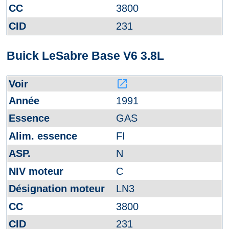
3800
231
Buick LeSabre Base V6 3.8L
launch
1991
GAS
FI
N
C
LN3
3800
231