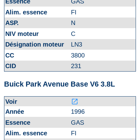
GAS
FI
N
C
LN3
3800
231
Buick Park Avenue Base V6 3.8L
launch
1996
GAS
FI