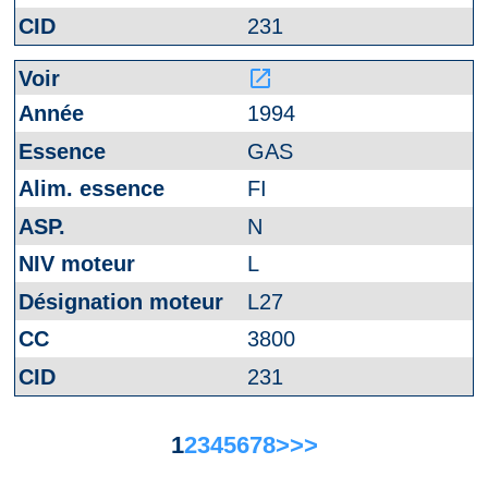
231
launch
1994
GAS
FI
N
L
L27
3800
231
1
2
3
4
5
6
7
8
>
>>