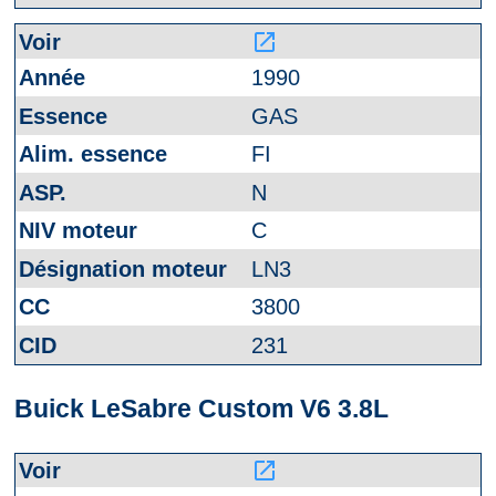
launch
1990
GAS
FI
N
C
LN3
3800
231
Buick LeSabre Custom V6 3.8L
launch