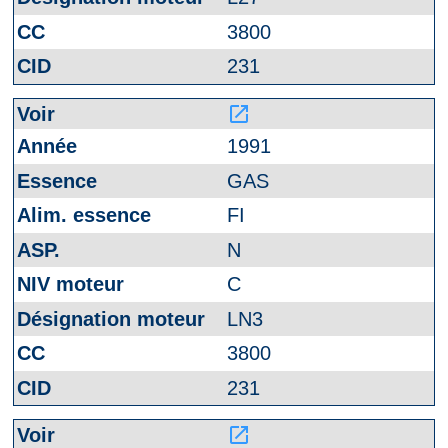
3800
231
launch
1991
GAS
FI
N
C
LN3
3800
231
launch