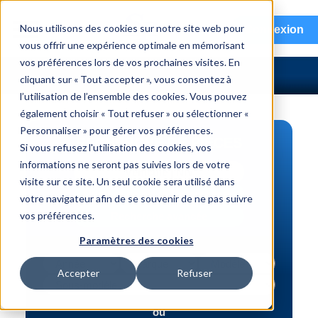
menu
Nous utilisons des cookies sur notre site web pour
Connexion
vous offrir une expérience optimale en mémorisant
vos préférences lors de vos prochaines visites. En
cliquant sur « Tout accepter », vous consentez à
l’utilisation de l’ensemble des cookies. Vous pouvez
également choisir « Tout refuser » ou sélectionner «
Personnaliser » pour gérer vos préférences.
RECHERCHE DE PIÈCES
Si vous refusez l'utilisation des cookies, vos
informations ne seront pas suivies lors de votre
Véhicule | NIV
visite sur ce site. Un seul cookie sera utilisé dans
Numéro de pièce | interchange
votre navigateur afin de se souvenir de ne pas suivre
vos préférences.
Recherche avancée
Paramètres des cookies
Accepter
Refuser
ou