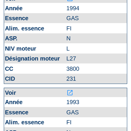
1994
GAS
FI
N
L
L27
3800
231
launch
1993
GAS
FI