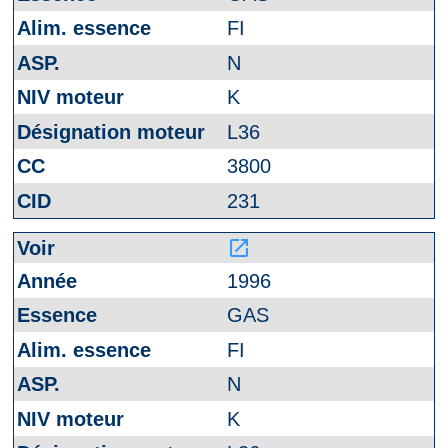
FI
N
K
L36
3800
231
launch
1996
GAS
FI
N
K