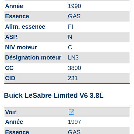
1990
GAS
FI
N
C
LN3
3800
231
Buick LeSabre Limited V6 3.8L
launch
1997
GAS