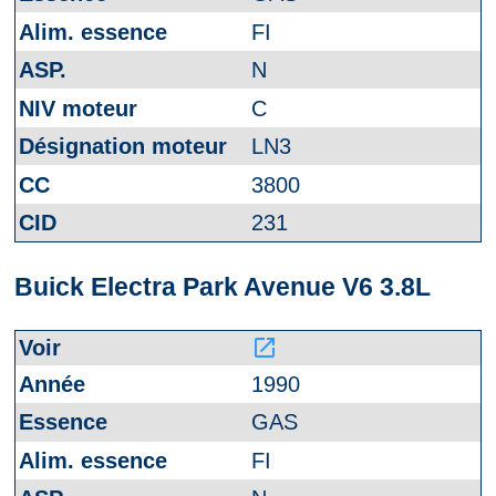
FI
N
C
LN3
3800
231
Buick Electra Park Avenue V6 3.8L
launch
1990
GAS
FI