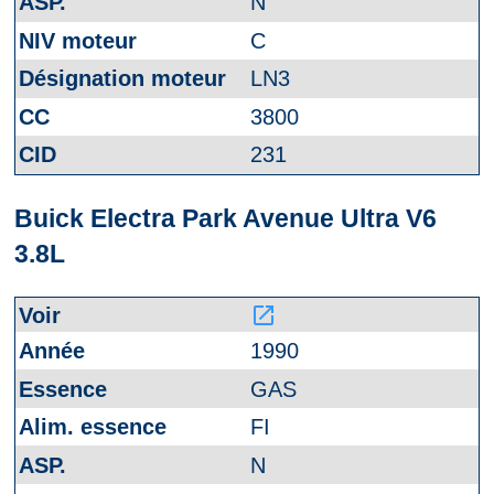
N
C
LN3
3800
231
Buick Electra Park Avenue Ultra V6
3.8L
launch
1990
GAS
FI
N