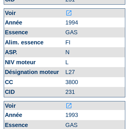
launch
1994
GAS
FI
N
L
L27
3800
231
launch
1993
GAS