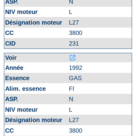
N
L
L27
3800
231
launch
1992
GAS
FI
N
L
L27
3800