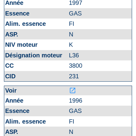
1997
GAS
FI
N
K
L36
3800
231
launch
1996
GAS
FI
N