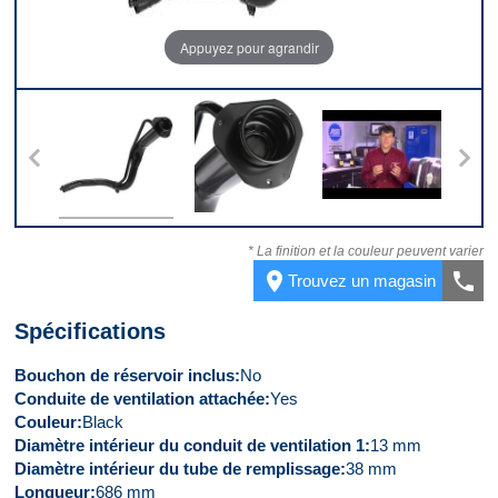
Appuyez pour agrandir
 2
Devant
Dessus
Vidéo 1
V
* La finition et la couleur peuvent varier
place
call
Trouvez un magasin
Spécifications
Bouchon de réservoir inclus
No
Conduite de ventilation attachée
Yes
Couleur
Black
Diamètre intérieur du conduit de ventilation 1
13 mm
Diamètre intérieur du tube de remplissage
38 mm
Longueur
686 mm