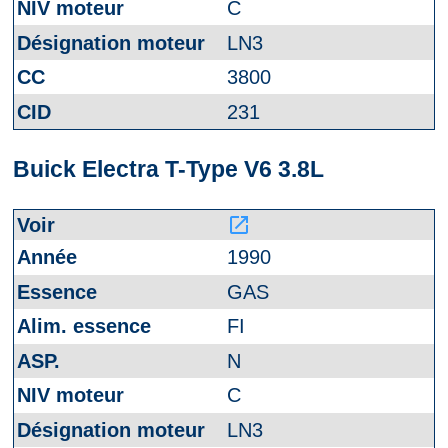
C
LN3
3800
231
Buick Electra T-Type V6 3.8L
launch
1990
GAS
FI
N
C
LN3