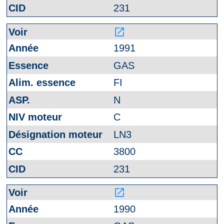
231
launch
1991
GAS
FI
N
C
LN3
3800
231
launch
1990