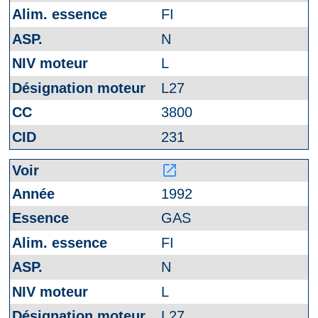
FI
N
L
L27
3800
231
launch
1992
GAS
FI
N
L
L27