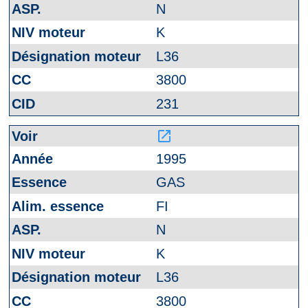
N
K
L36
3800
231
launch
1995
GAS
FI
N
K
L36
3800