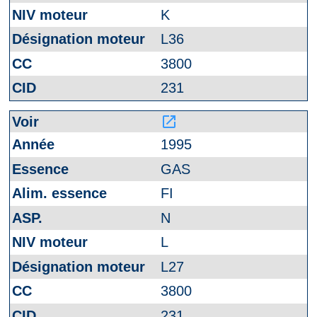
K
L36
3800
231
launch
1995
GAS
FI
N
L
L27
3800
231