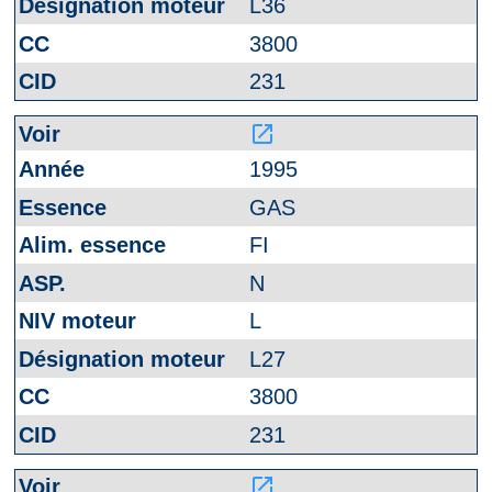
L36
3800
231
launch
1995
GAS
FI
N
L
L27
3800
231
launch