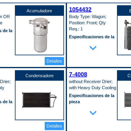
1054432
Acumuladore
an OR
Body Type: Wagon;
e
Position: Front; Qty
Req.: 1
 de la
Especificaciones de la
o
pieza
expand_more
Altura
206 mm
Ancho
Detalles
o de pago
343 mm
Material
Aluminum
7-4008
Condensadore
C
Profundidad
Drier;
without Receiver Drier;
65 mm
Tipo de accesorio de
uty
with Heavy Duty Cooling
entrada (macho/hembra)
Male
Especificaciones de la
Tipo de accesorio de salida
 de la
pieza
(macho/hembra)
Ajuste universal o
expand_more
Male
específico
Código de propósito de pago
Specific
C
Ancho del núcleo
Detalles
370 mm
Enfriador de aceite incluido