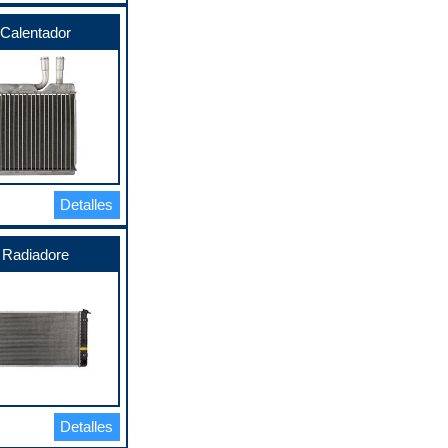
Calentador
Detalles
Radiadore
Detalles