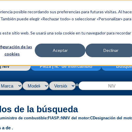
riencia posible recordando sus preferencias para futuras visitas. Al hace
. También puede elegir «Rechazar todo» o seleccionar «Personalizar» para
s este sitio web. Se usará una sola cookie en tu navegador para recordar
figuración de las
Aceptar
Declinar
cookies
| NIV
Pieza | N.º de intercambio
Búsque
o
dos de la búsqueda
uministro de combustible
FI
ASP.
N
NIV del motor
C
Designación del mot
 a de .