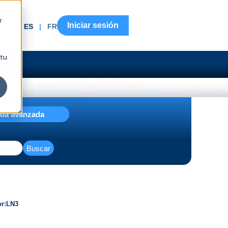
r
Iniciar sesión
EN
|
ES
|
FR
 tu
da avanzada
Buscar
or
LN3