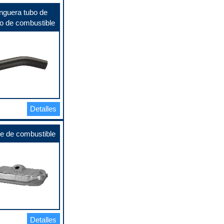
guera tubo de
do de combustible
Detalles
e de combustible
Detalles