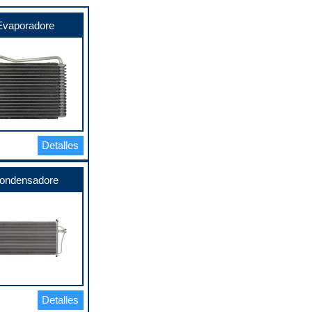
Evaporadore
Detalles
ondensadore
Detalles