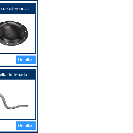
a de diferencial
Detalles
llo de llenado
Detalles