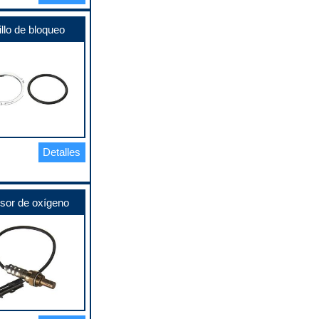
llo de bloqueo
Detalles
sor de oxígeno