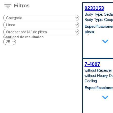
filter_list
Filtros
0233153
Body Type: Sed
Body Type: Coup
Especificaciones
pieza
Diámetro del cuerp
Cantidad de resultados
expand_more
3.5 in
Longitud del cuerpo
10.5 in
Código de propósit
W
7-4007
without Receiver 
without Heavy D
Cooling
Especificaciones
pieza
expand_more
Ajuste universal o
específico
Specific
Ancho del núcleo