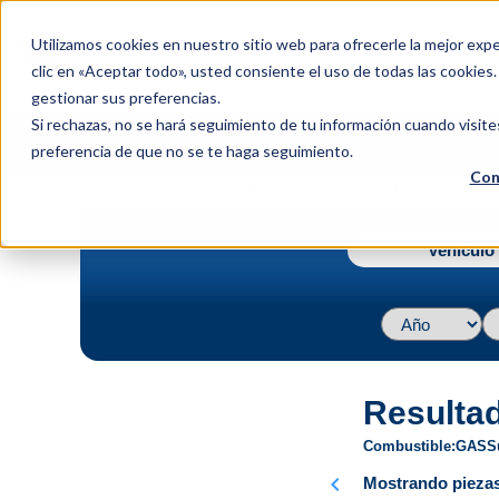
menu
Utilizamos cookies en nuestro sitio web para ofrecerle la mejor expe
Menu
clic en «Aceptar todo», usted consiente el uso de todas las cookies
gestionar sus preferencias.
Si rechazas, no se hará seguimiento de tu información cuando visite
preferencia de que no se te haga seguimiento.
Con
navigate_next
Página principal
1990 / Buick / LeSabre / Limited V6 3.8L
Vehículo 
Resulta
Combustible
GAS
S
chevron_left
Mostrando piezas