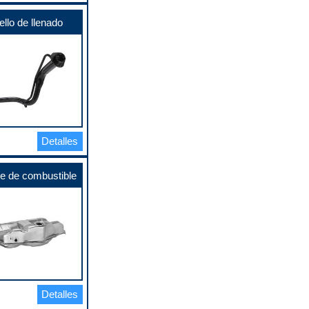
llo de llenado
Detalles
e de combustible
Detalles