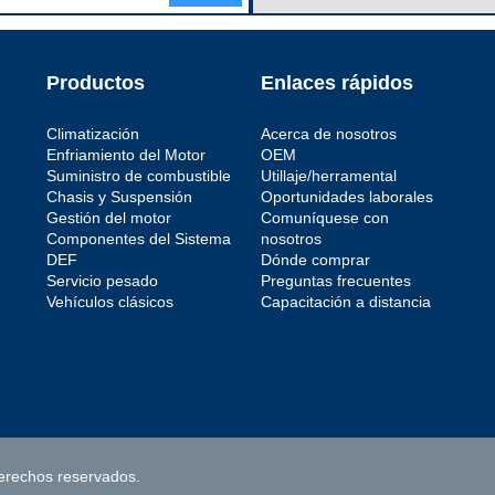
Tipo de cárter
B
Wet
Tubo de succión incluido
ón de
No
luido
o
Ubicación del cárter
Productos
Enlaces rápidos
Front
r
Código de propósito de pago
D
o de pago
e
Climatización
Acerca de nosotros
o de pago
Enfriamiento del Motor
OEM
Suministro de combustible
Utillaje/herramental
do
Chasis y Suspensión
Oportunidades laborales
Gestión del motor
Comuníquese con
Componentes del Sistema
nosotros
DEF
Dónde comprar
Servicio pesado
Preguntas frecuentes
Vehículos clásicos
Capacitación a distancia
guridad
e
erechos reservados.