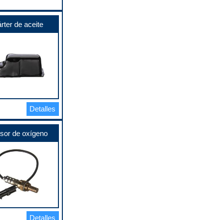
rter de aceite
Detalles
sor de oxígeno
Detalles