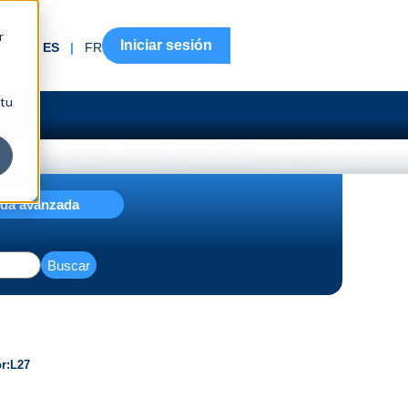
r
Iniciar sesión
EN
|
ES
|
FR
 tu
da avanzada
Buscar
or
L27