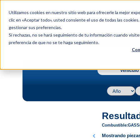
menu
Utilizamos cookies en nuestro sitio web para ofrecerle la mejor expe
Menu
clic en «Aceptar todo», usted consiente el uso de todas las cookies
gestionar sus preferencias.
Si rechazas, no se hará seguimiento de tu información cuando visite
preferencia de que no se te haga seguimiento.
Con
navigate_next
Página principal
1992 / Buick / LeSabre / Limited V6 3.8L
Vehículo 
Resulta
Combustible
GAS
S
chevron_left
Mostrando piezas