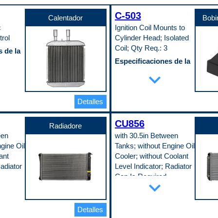
C-503
Calentador
Bobi
c
Ignition Coil Mounts to
rol
Cylinder Head; Isolated
Coil; Qty Req.: 3
 de la
Especificaciones de la
pieza
expand_more
Cable de bobina incluido
No
Cantidad de terminales
Detalles
2
Herrajes de montaje
incluidos
CU856
ría de
Radiadore
No
een
with 30.5in Between
Lleno de aceite
No
gine Oil
Tanks; without Engine Oil
e salida
Resistencia primaria
ant
Cooler; without Coolant
0.3 Ohms
Radiator
Level Indicator; Radiator
Resistencia secundaria
5800 Ohms
Cap Is Required
expand_more
Soporte de montaje incluido
 de la
Especificaciones de la
No
Tipo de bobina
pieza
Distributorless
Altura del núcleo
Detalles
Tipo de conector
30.5 in