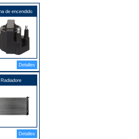
na de encendido
Detalles
Radiadore
Detalles