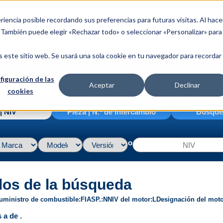
riencia posible recordando sus preferencias para futuras visitas. Al hace
. También puede elegir «Rechazar todo» o seleccionar «Personalizar» para
s este sitio web. Se usará una sola cookie en tu navegador para recordar
figuración de las
Aceptar
Declinar
cookies
| NIV
Pieza | N.º de intercambio
Búsque
o
dos de la búsqueda
uministro de combustible
FI
ASP.
N
NIV del motor
L
Designación del mot
 a de .