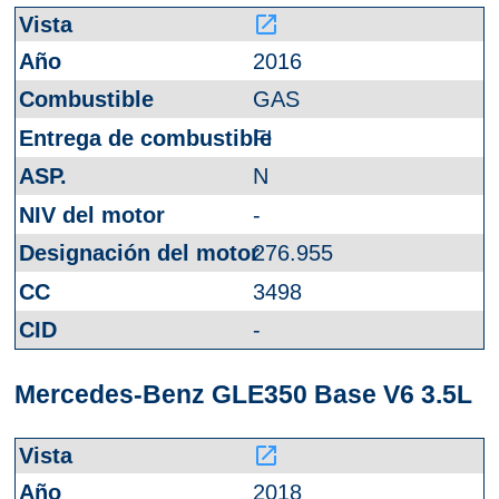
launch
2016
GAS
FI
N
-
276.955
3498
-
Mercedes-Benz GLE350 Base V6 3.5L
launch
2018