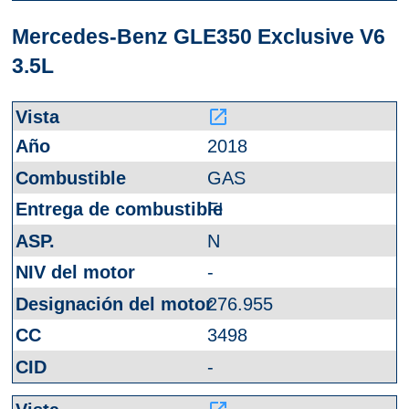
Mercedes-Benz GLE350 Exclusive V6
3.5L
launch
2018
GAS
FI
N
-
276.955
3498
-