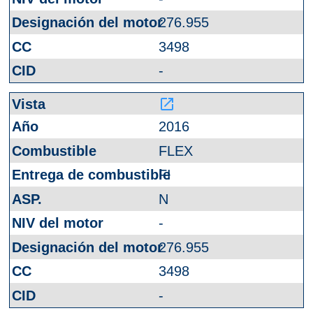
276.955
3498
-
launch
2016
FLEX
FI
N
-
276.955
3498
-