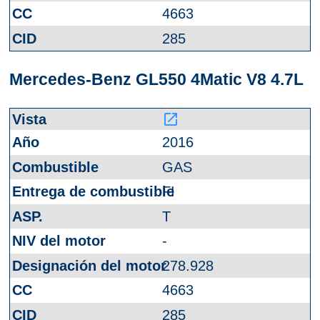
4663
285
Mercedes-Benz GL550 4Matic V8 4.7L
launch
2016
GAS
FI
T
-
278.928
4663
285