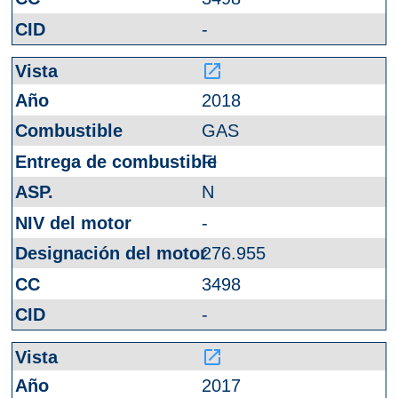
-
launch
2018
GAS
FI
N
-
276.955
3498
-
launch
2017