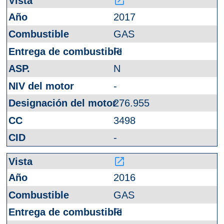
launch
2017
GAS
FI
N
-
276.955
3498
-
launch
2016
GAS
FI