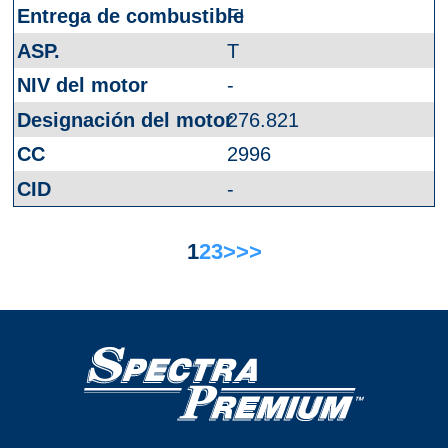
FI
T
-
276.821
2996
-
1
2
3
>
>>