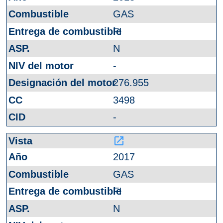
GAS
FI
N
-
276.955
3498
-
launch
2017
GAS
FI
N