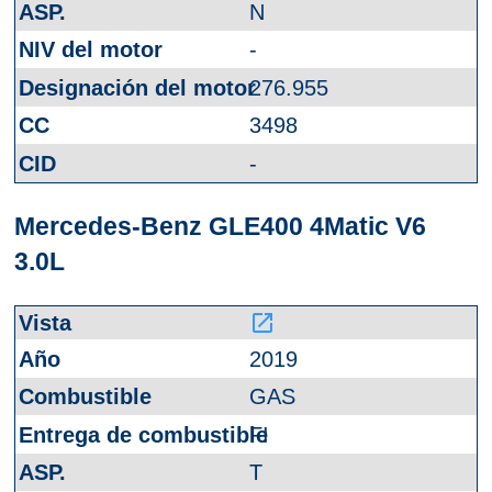
N
-
276.955
3498
-
Mercedes-Benz GLE400 4Matic V6
3.0L
launch
2019
GAS
FI
T