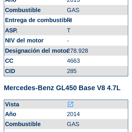
GAS
FI
T
-
278.928
4663
285
Mercedes-Benz GL450 Base V8 4.7L
launch
2014
GAS