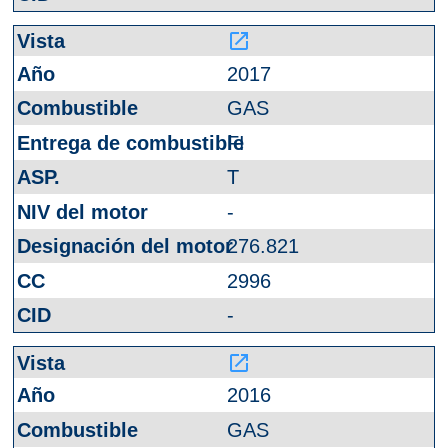
launch
2017
GAS
FI
T
-
276.821
2996
-
launch
2016
GAS