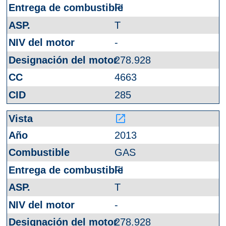
FI
T
-
278.928
4663
285
launch
2013
GAS
FI
T
-
278.928