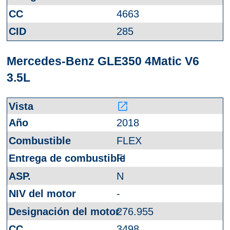
4663
285
Mercedes-Benz GLE350 4Matic V6
3.5L
launch
2018
FLEX
FI
N
-
276.955
3498