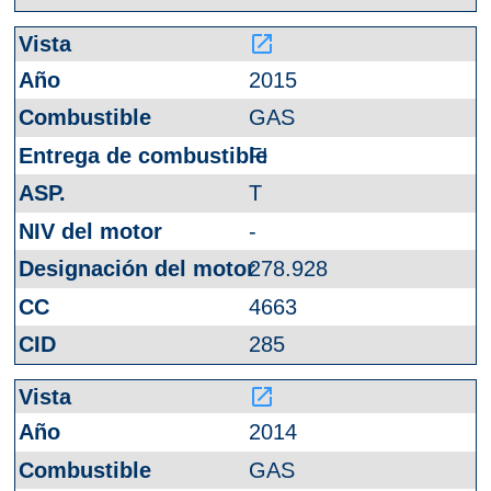
launch
2015
GAS
FI
T
-
278.928
4663
285
launch
2014
GAS