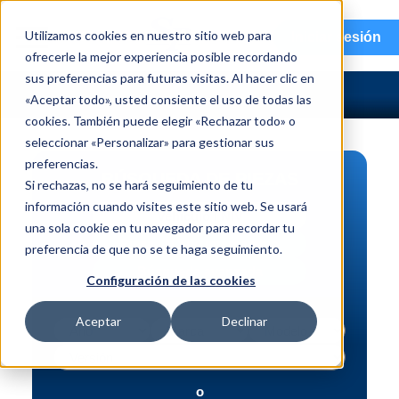
menu
Utilizamos cookies en nuestro sitio web para
Iniciar sesión
ofrecerle la mejor experiencia posible recordando
sus preferencias para futuras visitas. Al hacer clic en
«Aceptar todo», usted consiente el uso de todas las
cookies. También puede elegir «Rechazar todo» o
seleccionar «Personalizar» para gestionar sus
preferencias.
BÚSQUEDA DE PIEZAS
Si rechazas, no se hará seguimiento de tu
información cuando visites este sitio web. Se usará
Vehículo | NIV
una sola cookie en tu navegador para recordar tu
Pieza | N.º de intercambio
preferencia de que no se te haga seguimiento.
Búsqueda avanzada
Configuración de las cookies
Aceptar
Declinar
o