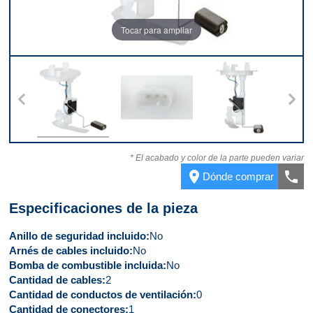
Tocar para ampliar
erior
Parte superior
Conector
Parte delantera
Part
* El acabado y color de la parte pueden variar
place
call
Dónde comprar
Especificaciones de la pieza
Anillo de seguridad incluido
No
Arnés de cables incluido
No
Bomba de combustible incluida
No
Cantidad de cables
2
Cantidad de conductos de ventilación
0
Cantidad de conectores
1