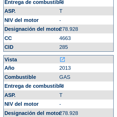
FI
T
-
278.928
4663
285
launch
2013
GAS
FI
T
-
278.928