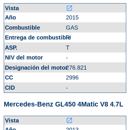
launch
2015
GAS
FI
T
-
276.821
2996
-
Mercedes-Benz GL450 4Matic V8 4.7L
launch
2013