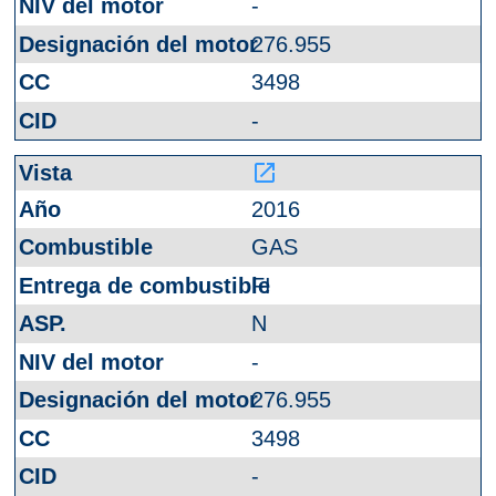
-
276.955
3498
-
launch
2016
GAS
FI
N
-
276.955
3498
-