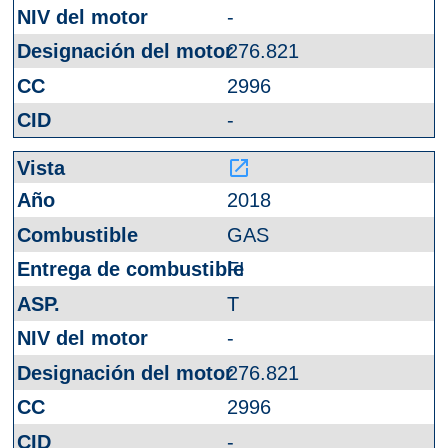
-
276.821
2996
-
launch
2018
GAS
FI
T
-
276.821
2996
-