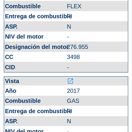
FLEX
FI
N
-
276.955
3498
-
launch
2017
GAS
FI
N
-