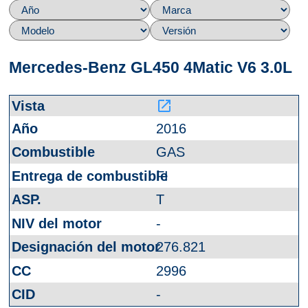
Mercedes-Benz GL450 4Matic V6 3.0L
launch
2016
GAS
FI
T
-
276.821
2996
-