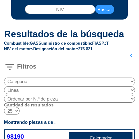
Buscar
Resultados de la búsqueda
Combustible
GAS
Suministro de combustible
FI
ASP.
T
NIV del motor
-
Designación del motor
276.821
chevron_left
filter_list
Filtros
Cantidad de resultados
Mostrando piezas a de .
98190
Calentador