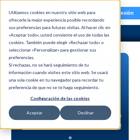
menu
Utilizamos cookies en nuestro sitio web para
Iniciar sesión
ofrecerle la mejor experiencia posible recordando
sus preferencias para futuras visitas. Al hacer clic en
«Aceptar todo», usted consiente el uso de todas las
cookies. También puede elegir «Rechazar todo» o
seleccionar «Personalizar» para gestionar sus
preferencias.
BÚSQUEDA DE PIEZAS
Si rechazas, no se hará seguimiento de tu
información cuando visites este sitio web. Se usará
Vehículo | NIV
una sola cookie en tu navegador para recordar tu
Pieza | N.º de intercambio
preferencia de que no se te haga seguimiento.
Búsqueda avanzada
Configuración de las cookies
Aceptar
Declinar
o