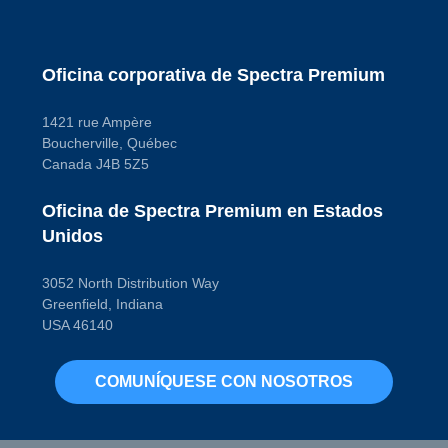
negativa
Yes
Dentro del tanque o
externo
External
Oficina corporativa de Spectra Premium
Diámetro exterior de
salida
0.375 in
1421 rue Ampère
Filtro incluido
Boucherville, Québec
Yes
Canada J4B 5Z5
Forma del conector
Rectangular
Herrajes de montaje
Oficina de Spectra Premium en Estados
incluidos
Yes
Unidos
Junta o sello
incluido
No
3052 North Distribution Way
Tipo de combustible
Greenfield, Indiana
Gas
USA 46140
Tipo de conector
(macho/hembra)
Female
Tipo de grado
COMUNÍQUESE CON NOSOTROS
Standard
Replacement
Tipo de salida
Quick Connect