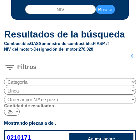
Buscar
Resultados de la búsqueda
Combustible
GAS
Suministro de combustible
FI
ASP.
T
NIV del motor
-
Designación del motor
278.928
chevron_left
filter_list
Filtros
Cantidad de resultados
Mostrando piezas a de .
0210171
Acumuladore