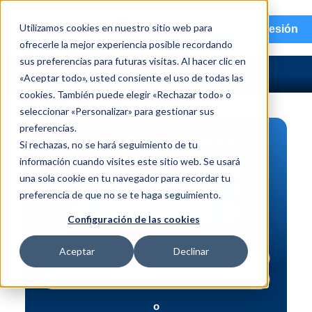
menu
Utilizamos cookies en nuestro sitio web para
Iniciar sesión
ofrecerle la mejor experiencia posible recordando
sus preferencias para futuras visitas. Al hacer clic en
«Aceptar todo», usted consiente el uso de todas las
cookies. También puede elegir «Rechazar todo» o
seleccionar «Personalizar» para gestionar sus
preferencias.
BÚSQUEDA DE PIEZAS
Si rechazas, no se hará seguimiento de tu
información cuando visites este sitio web. Se usará
Vehículo | NIV
una sola cookie en tu navegador para recordar tu
Pieza | N.º de intercambio
preferencia de que no se te haga seguimiento.
Búsqueda avanzada
Configuración de las cookies
Aceptar
Declinar
o