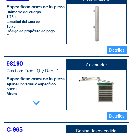
Especificaciones de la pieza
Diámetro del cuerpo
1.75 in
Longitud del cuerpo
15.75 in
Código de propósito de pago
C
Detalles
98190
Calentador
Position: Front; Qty Req.: 1
Especificaciones de la pieza
Ajuste universal o específico
Specific
Altura
expand_more
5.875 in
Ancho
7.8125 in
Diámetro de la tubería de entrada
Detalles
0.6875 in
Diámetro del tubo de salida
0.6875 in
C-965
Bobina de encendido
Longitud