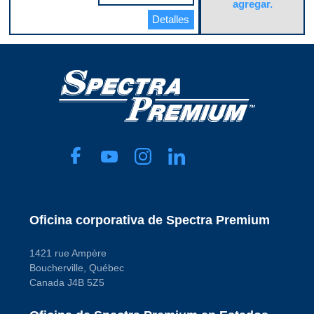
agregar.
Anillo de seguridad
incluido
Detalles
No
Arnés de cables
incluido
No
Cantidad de
entradas
0
Cantidad de salidas
1
Cantidad de
terminales
7
Conexión a tierra
negativa
Yes
Dentro del tanque o
externo
External
Oficina corporativa de Spectra Premium
Diámetro exterior de
salida
0.375 in
1421 rue Ampère
Filtro incluido
Boucherville, Québec
Yes
Canada J4B 5Z5
Forma del conector
Rectangular
Herrajes de montaje