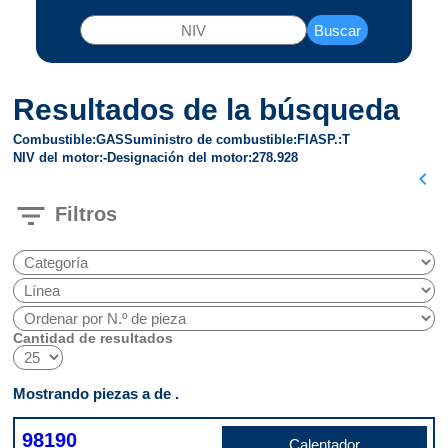
Buscar
Resultados de la búsqueda
Combustible
GAS
Suministro de combustible
FI
ASP.
T
NIV del motor
-
Designación del motor
278.928
chevron_left
filter_list
Filtros
Cantidad de resultados
Mostrando piezas a de .
98190
Calentador