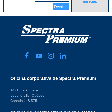
agregar.
Anillo de seguridad
incluido
Detalles
No
Arnés de cables
incluido
No
Cantidad de
entradas
0
Cantidad de salidas
1
Cantidad de
terminales
7
Conexión a tierra
negativa
Yes
Dentro del tanque o
externo
External
Oficina corporativa de Spectra Premium
Diámetro exterior de
salida
0.375 in
1421 rue Ampère
Filtro incluido
Boucherville, Québec
Yes
Canada J4B 5Z5
Forma del conector
Rectangular
Herrajes de montaje