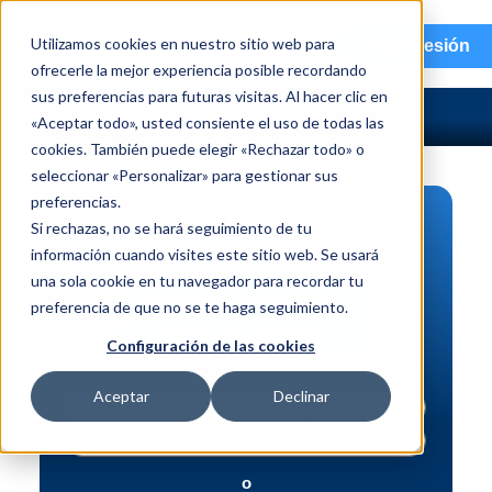
menu
Utilizamos cookies en nuestro sitio web para
Iniciar sesión
ofrecerle la mejor experiencia posible recordando
sus preferencias para futuras visitas. Al hacer clic en
«Aceptar todo», usted consiente el uso de todas las
cookies. También puede elegir «Rechazar todo» o
seleccionar «Personalizar» para gestionar sus
preferencias.
BÚSQUEDA DE PIEZAS
Si rechazas, no se hará seguimiento de tu
información cuando visites este sitio web. Se usará
Vehículo | NIV
una sola cookie en tu navegador para recordar tu
Pieza | N.º de intercambio
preferencia de que no se te haga seguimiento.
Búsqueda avanzada
Configuración de las cookies
Aceptar
Declinar
o