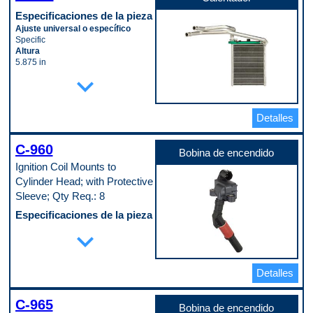
Especificaciones de la pieza
Ajuste universal o específico
Specific
Altura
5.875 in
Ancho
expand_more
7.8125 in
Diámetro de la tubería de entrada
0.6875 in
Detalles
Diámetro del tubo de salida
0.6875 in
Longitud
C-960
1 in
Bobina de encendido
Material del núcleo
Ignition Coil Mounts to
Aluminum
Cylinder Head; with Protective
Material del tanque
Sleeve; Qty Req.: 8
Aluminum
Material del tubo
Especificaciones de la pieza
Aluminum
Altura total
expand_more
Código de propósito de pago
197 mm
W
Cable de bobina incluido
No
Detalles
Cantidad de terminales
4
Herrajes de montaje incluidos
C-965
No
Bobina de encendido