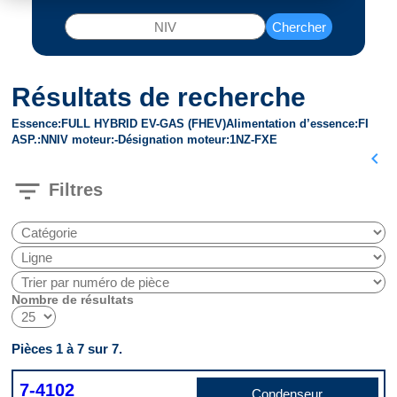
Chercher
Résultats de recherche
Essence
FULL HYBRID EV-GAS (FHEV)
Alimentation d’essence
FI
ASP.
N
NIV moteur
-
Désignation moteur
1NZ-FXE
chevron_left
filter_list
Filtres
Nombre de résultats
Pièces 1 à 7 sur 7.
7-4102
Condenseur