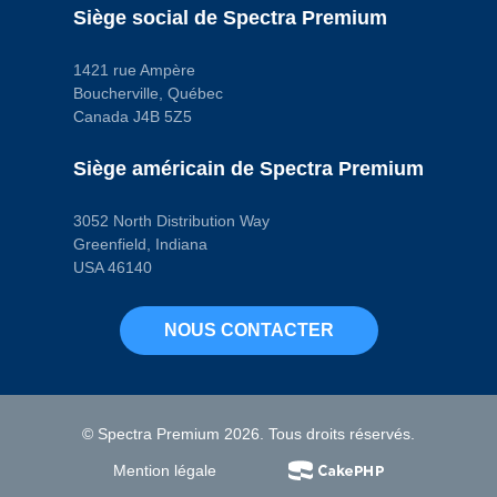
Capacité
Siège social de Spectra Premium
3.4 L
Couleur
Black
1421 rue Ampère
Emplacement du
Boucherville, Québec
carter
Front
Canada J4B 5Z5
Finition
Powder Coated
Joint ou joint
Siège américain de Spectra Premium
d’étanchéité
inclus
No
3052 North Distribution Way
Largeur
Greenfield, Indiana
maximale
USA 46140
216 mm
Longueur
260 mm
Matériau
NOUS CONTACTER
Cold Rolled Steel
(EDDQ)
Orifice de jauge
No
Orifice du
capteur de
© Spectra Premium 2026. Tous droits réservés.
niveau d’huile
No
Mention légale
Profondeur