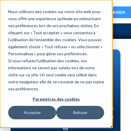
menu
Nous utilisons des cookies sur notre site web pour
Connexion
vous offrir une expérience optimale en mémorisant
vos préférences lors de vos prochaines visites. En
cliquant sur « Tout accepter », vous consentez à
l’utilisation de l’ensemble des cookies. Vous pouvez
également choisir « Tout refuser » ou sélectionner «
Personnaliser » pour gérer vos préférences.
RECHERCHE DE PIÈCES
Si vous refusez l'utilisation des cookies, vos
informations ne seront pas suivies lors de votre
Véhicule | NIV
visite sur ce site. Un seul cookie sera utilisé dans
Numéro de pièce | interchange
votre navigateur afin de se souvenir de ne pas suivre
vos préférences.
Recherche avancée
Paramètres des cookies
Accepter
Refuser
ou