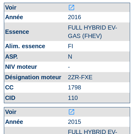
launch
2016
FULL HYBRID EV-
GAS (FHEV)
FI
N
-
2ZR-FXE
1798
110
launch
2015
FULL HYBRID EV-