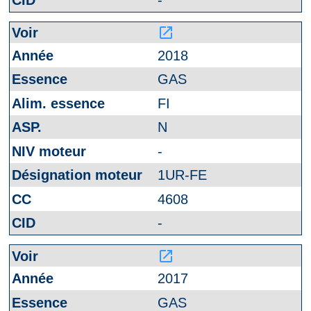
launch
2018
GAS
FI
N
-
1UR-FE
4608
-
launch
2017
GAS