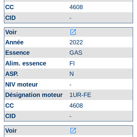
4608
-
launch
2022
GAS
FI
N
-
1UR-FE
4608
-
launch