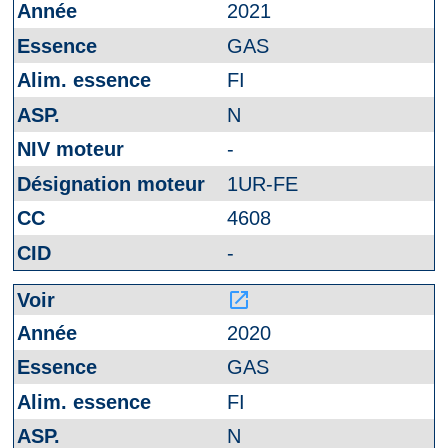
2021
GAS
FI
N
-
1UR-FE
4608
-
launch
2020
GAS
FI
N