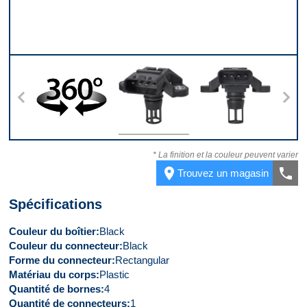
s
360
Dessus
Devant
* La finition et la couleur peuvent varier
place
call
Trouvez un magasin
Spécifications
Couleur du boîtier
Black
Couleur du connecteur
Black
Forme du connecteur
Rectangular
Matériau du corps
Plastic
Quantité de bornes
4
Quantité de connecteurs
1