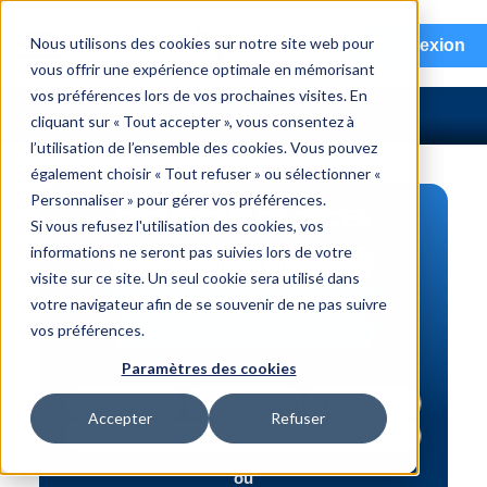
menu
Nous utilisons des cookies sur notre site web pour
Connexion
vous offrir une expérience optimale en mémorisant
vos préférences lors de vos prochaines visites. En
cliquant sur « Tout accepter », vous consentez à
l’utilisation de l’ensemble des cookies. Vous pouvez
également choisir « Tout refuser » ou sélectionner «
Personnaliser » pour gérer vos préférences.
RECHERCHE DE PIÈCES
Si vous refusez l'utilisation des cookies, vos
informations ne seront pas suivies lors de votre
Véhicule | NIV
visite sur ce site. Un seul cookie sera utilisé dans
Numéro de pièce | interchange
votre navigateur afin de se souvenir de ne pas suivre
vos préférences.
Recherche avancée
Paramètres des cookies
Accepter
Refuser
ou