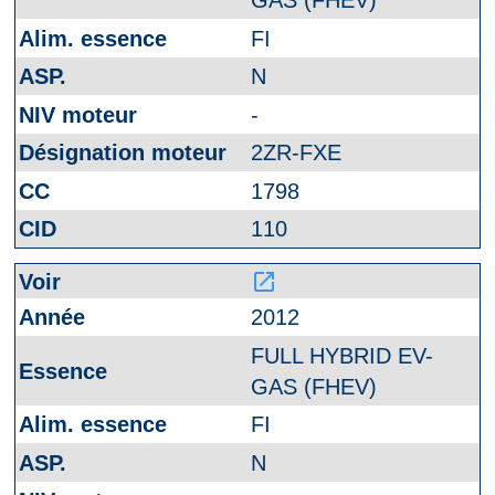
GAS (FHEV)
FI
N
-
2ZR-FXE
1798
110
launch
2012
FULL HYBRID EV-
GAS (FHEV)
FI
N