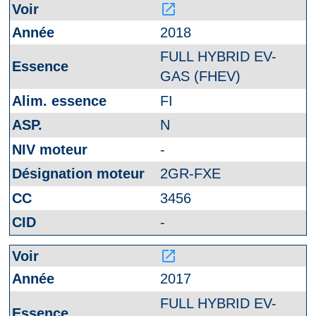
launch
2018
FULL HYBRID EV-
GAS (FHEV)
FI
N
-
2GR-FXE
3456
-
launch
2017
FULL HYBRID EV-