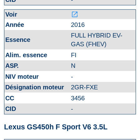
launch
2016
FULL HYBRID EV-
GAS (FHEV)
FI
N
-
2GR-FXE
3456
-
Lexus GS450h F Sport V6 3.5L