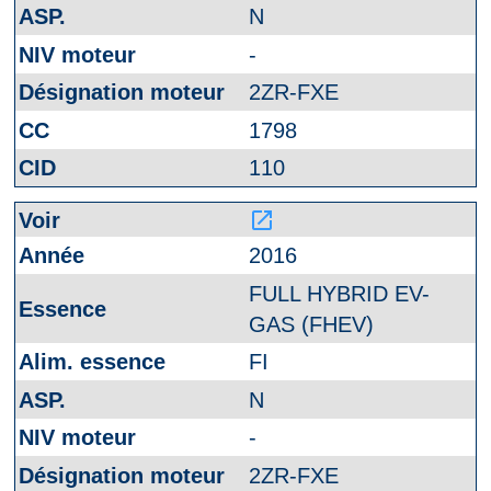
N
-
2ZR-FXE
1798
110
launch
2016
FULL HYBRID EV-
GAS (FHEV)
FI
N
-
2ZR-FXE