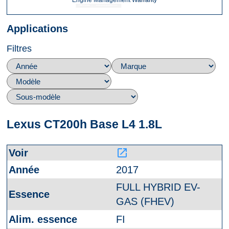
Engine Management Warranty
Applications
Filtres
Lexus CT200h Base L4 1.8L
launch
2017
FULL HYBRID EV-
GAS (FHEV)
FI