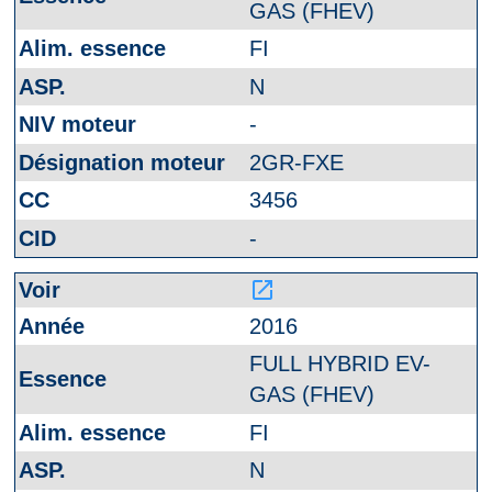
GAS (FHEV)
FI
N
-
2GR-FXE
3456
-
launch
2016
FULL HYBRID EV-
GAS (FHEV)
FI
N