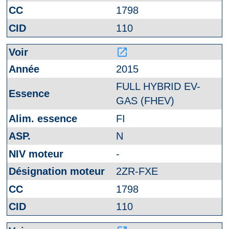
1798
110
launch
2015
FULL HYBRID EV-
GAS (FHEV)
FI
N
-
2ZR-FXE
1798
110