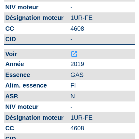
-
1UR-FE
4608
-
launch
2019
GAS
FI
N
-
1UR-FE
4608
-