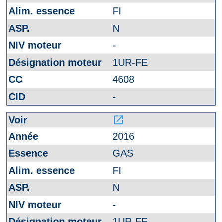
FI
N
-
1UR-FE
4608
-
launch
2016
GAS
FI
N
-
1UR-FE