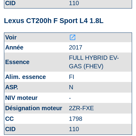
110
Lexus CT200h F Sport L4 1.8L
launch
2017
FULL HYBRID EV-
GAS (FHEV)
FI
N
-
2ZR-FXE
1798
110