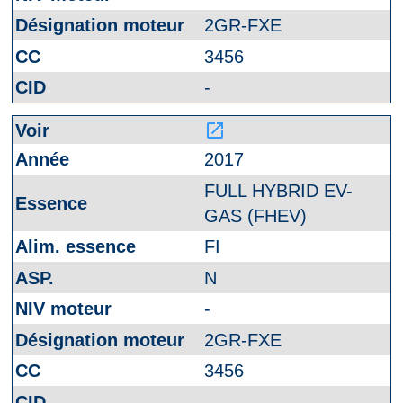
2GR-FXE
3456
-
launch
2017
FULL HYBRID EV-
GAS (FHEV)
FI
N
-
2GR-FXE
3456
-