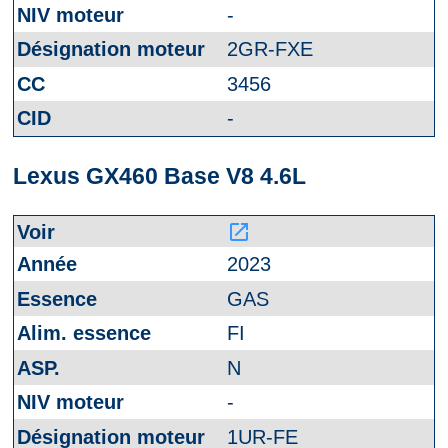
-
2GR-FXE
3456
-
Lexus GX460 Base V8 4.6L
launch
2023
GAS
FI
N
-
1UR-FE