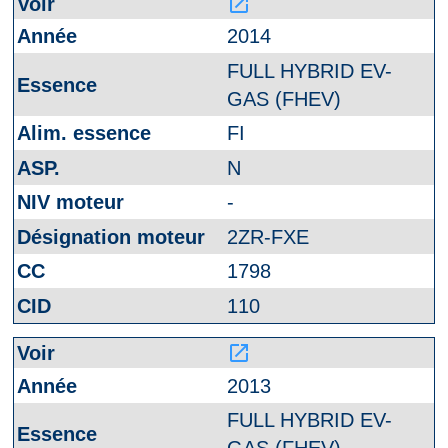
launch
2014
FULL HYBRID EV-
GAS (FHEV)
FI
N
-
2ZR-FXE
1798
110
launch
2013
FULL HYBRID EV-