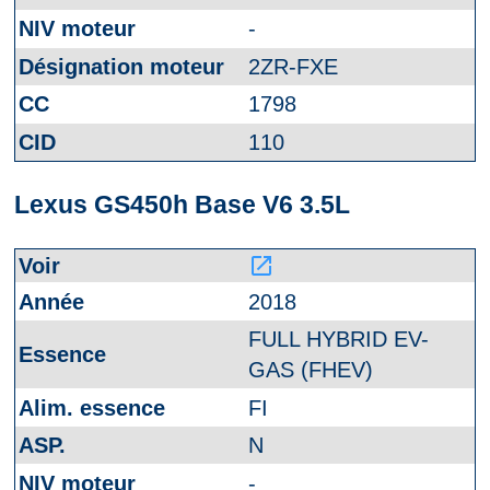
-
2ZR-FXE
1798
110
Lexus GS450h Base V6 3.5L
launch
2018
FULL HYBRID EV-
GAS (FHEV)
FI
N
-