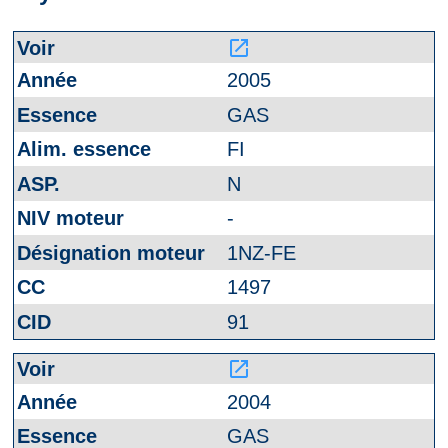
launch
2005
GAS
FI
N
-
1NZ-FE
1497
91
launch
2004
GAS