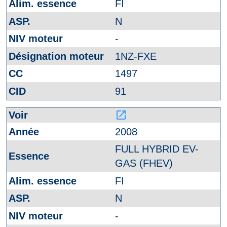
FI
N
-
1NZ-FXE
1497
91
launch
2008
FULL HYBRID EV-
GAS (FHEV)
FI
N
-