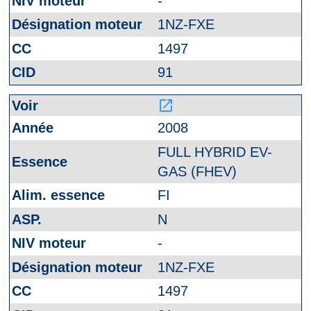
-
1NZ-FXE
1497
91
launch
2008
FULL HYBRID EV-
GAS (FHEV)
FI
N
-
1NZ-FXE
1497