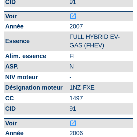
91
launch
2007
FULL HYBRID EV-
GAS (FHEV)
FI
N
-
1NZ-FXE
1497
91
launch
2006