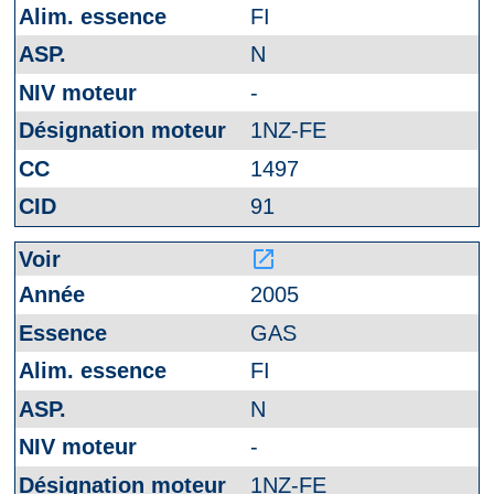
FI
N
-
1NZ-FE
1497
91
launch
2005
GAS
FI
N
-
1NZ-FE