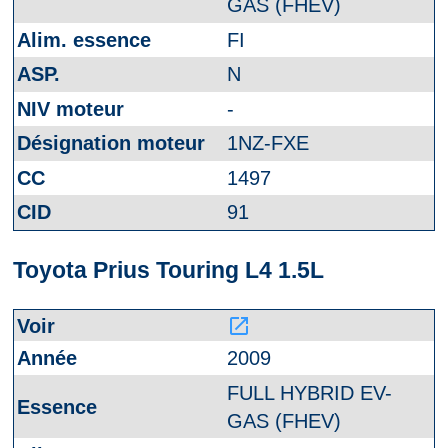
GAS (FHEV)
FI
N
-
1NZ-FXE
1497
91
Toyota Prius Touring L4 1.5L
launch
2009
FULL HYBRID EV-
GAS (FHEV)