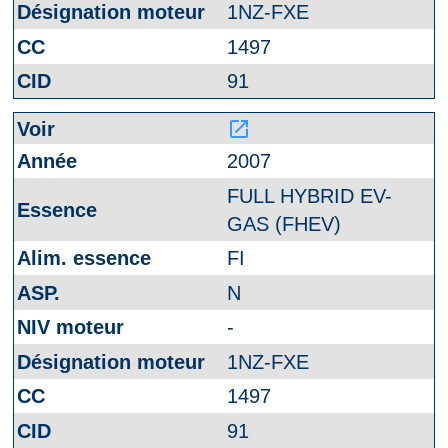
1NZ-FXE
1497
91
launch
2007
FULL HYBRID EV-
GAS (FHEV)
FI
N
-
1NZ-FXE
1497
91