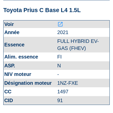
Toyota Prius C Base L4 1.5L
launch
2021
FULL HYBRID EV-
GAS (FHEV)
FI
N
-
1NZ-FXE
1497
91