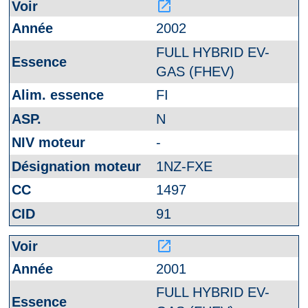
launch
2002
FULL HYBRID EV-
GAS (FHEV)
FI
N
-
1NZ-FXE
1497
91
launch
2001
FULL HYBRID EV-