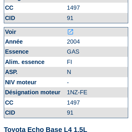
1497
91
launch
2004
GAS
FI
N
-
1NZ-FE
1497
91
Toyota Echo Base L4 1.5L