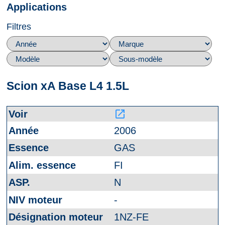
Applications
Filtres
Scion xA Base L4 1.5L
launch
2006
GAS
FI
N
-
1NZ-FE