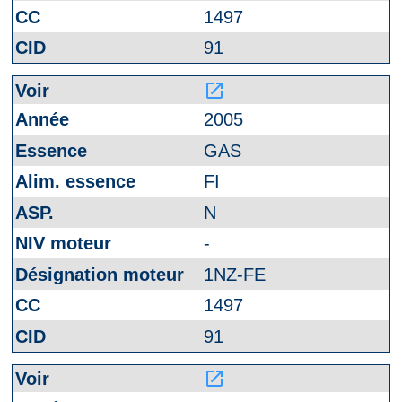
1497
91
launch
2005
GAS
FI
N
-
1NZ-FE
1497
91
launch