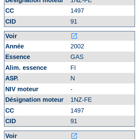
1497
91
launch
2002
GAS
FI
N
-
1NZ-FE
1497
91
launch