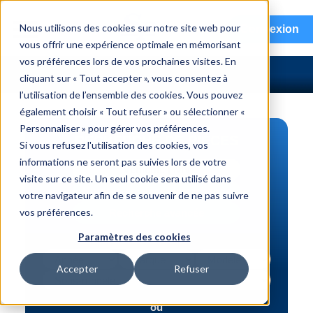
menu
Nous utilisons des cookies sur notre site web pour
Connexion
vous offrir une expérience optimale en mémorisant
vos préférences lors de vos prochaines visites. En
cliquant sur « Tout accepter », vous consentez à
l’utilisation de l’ensemble des cookies. Vous pouvez
également choisir « Tout refuser » ou sélectionner «
Personnaliser » pour gérer vos préférences.
RECHERCHE DE PIÈCES
Si vous refusez l'utilisation des cookies, vos
informations ne seront pas suivies lors de votre
Véhicule | NIV
visite sur ce site. Un seul cookie sera utilisé dans
Numéro de pièce | interchange
votre navigateur afin de se souvenir de ne pas suivre
vos préférences.
Recherche avancée
Paramètres des cookies
Accepter
Refuser
ou