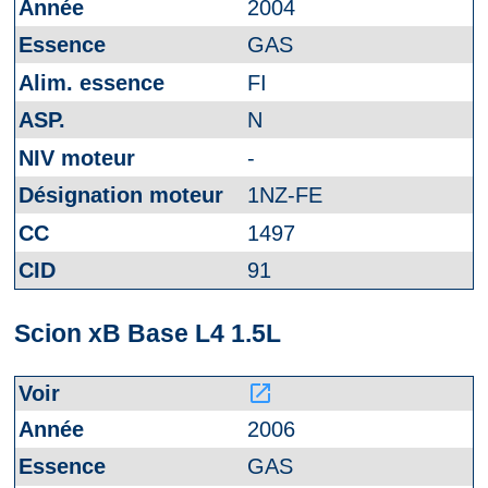
2004
GAS
FI
N
-
1NZ-FE
1497
91
Scion xB Base L4 1.5L
launch
2006
GAS