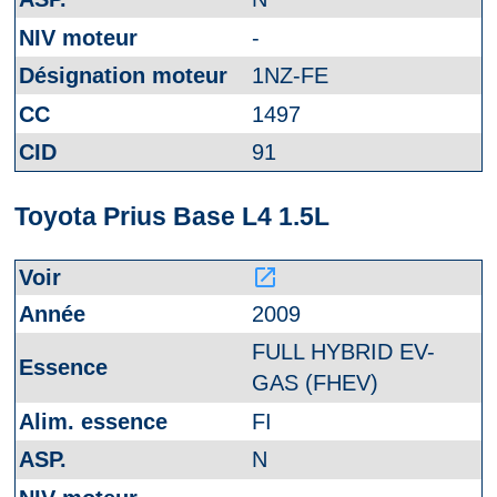
-
1NZ-FE
1497
91
Toyota Prius Base L4 1.5L
launch
2009
FULL HYBRID EV-
GAS (FHEV)
FI
N