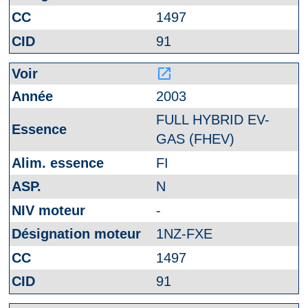
1497
91
launch
2003
FULL HYBRID EV-
GAS (FHEV)
FI
N
-
1NZ-FXE
1497
91