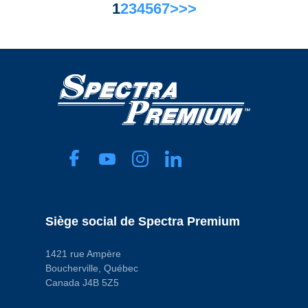
1
2
3
4
5
6
7
>
>>
Siège social de Spectra Premium
1421 rue Ampère
Boucherville, Québec
Canada J4B 5Z5