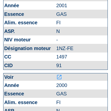
2001
GAS
FI
N
-
1NZ-FE
1497
91
launch
2000
GAS
FI
N