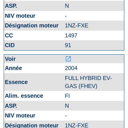
N
-
1NZ-FXE
1497
91
launch
2004
FULL HYBRID EV-
GAS (FHEV)
FI
N
-
1NZ-FXE