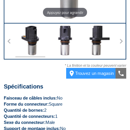
Appuyez pour agrandir
s
Dessus
Devant
Côté
* La finition et la couleur peuvent varier
place
call
Trouvez un magasin
Spécifications
Faisceau de câbles inclus
No
Forme du connecteur
Square
Quantité de bornes
2
Quantité de connecteurs
1
Sexe du connecteur
Male
Support de montage inclus
No