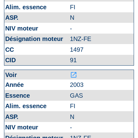
FI
N
-
1NZ-FE
1497
91
launch
2003
GAS
FI
N
-
1NZ-FE