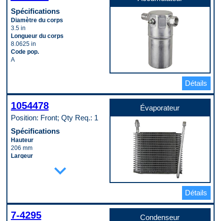
Spécifications
Diamètre du corps
3.5 in
Longueur du corps
8.0625 in
Code pop.
A
Détails
1054478
Évaporateur
Position: Front; Qty Req.: 1
Spécifications
Hauteur
206 mm
Largeur
expand_more
291 mm
Matériau
Aluminum
Profondeur
Détails
65 mm
Type de raccord d’entrée
(mâle/femelle)
7-4295
Condenseur
Male