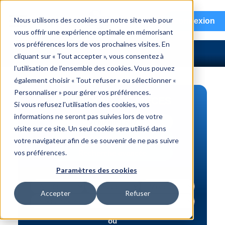
menu
Nous utilisons des cookies sur notre site web pour
Connexion
vous offrir une expérience optimale en mémorisant
vos préférences lors de vos prochaines visites. En
cliquant sur « Tout accepter », vous consentez à
l’utilisation de l’ensemble des cookies. Vous pouvez
également choisir « Tout refuser » ou sélectionner «
Personnaliser » pour gérer vos préférences.
RECHERCHE DE PIÈCES
Si vous refusez l'utilisation des cookies, vos
informations ne seront pas suivies lors de votre
Véhicule | NIV
visite sur ce site. Un seul cookie sera utilisé dans
Numéro de pièce | interchange
votre navigateur afin de se souvenir de ne pas suivre
vos préférences.
Recherche avancée
Paramètres des cookies
Accepter
Refuser
ou