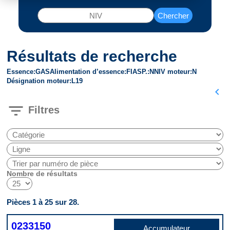
Chercher
Résultats de recherche
Essence
GAS
Alimentation d’essence
FI
ASP.
N
NIV moteur
N
Désignation moteur
L19
chevron_left
filter_list
Filtres
Nombre de résultats
Pièces 1 à 25 sur 28.
0233150
Accumulateur