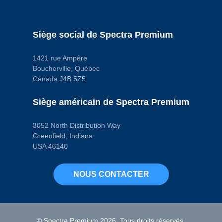
Matériau
Satin Coat Steel
Quantité de
sangles
Siège social de Spectra Premium
2
Quincaillerie de
montage incluse
1421 rue Ampère
No
Boucherville, Québec
Code pop.
A
Canada J4B 5Z5
Siège américain de Spectra Premium
3052 North Distribution Way
Greenfield, Indiana
USA 46140
NOUS CONTACTER
© Spectra Premium 2026. Tous droits réservés.