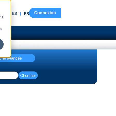
Connexion
EN
|
ES
|
FR
r «
ns
che avancée
Chercher