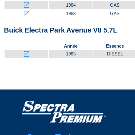
launch
1984
GAS
launch
1983
GAS
Buick Electra Park Avenue V8 5.7L
Année
Essence
launch
1983
DIESEL