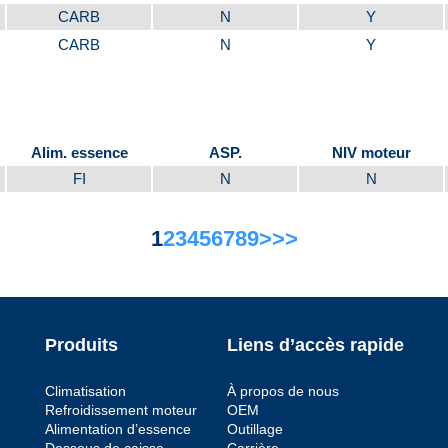
CARB
N
Y
CARB
N
Y
Alim. essence
ASP.
NIV moteur
FI
N
N
1
2
3
4
5
6
7
8
9
>
>>
Produits
Liens d’accès rapide
Climatisation
À propos de nous
Refroidissement moteur
OEM
Alimentation d’essence
Outillage