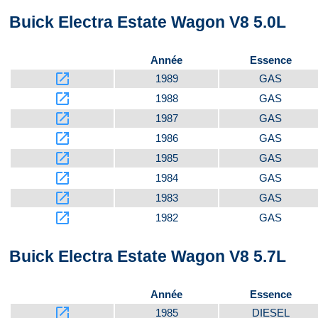
Buick Electra Estate Wagon V8 5.0L
Devant
Année
Essence
launch
1989
GAS
launch
1988
GAS
launch
1987
GAS
launch
1986
GAS
launch
1985
GAS
launch
1984
GAS
launch
1983
GAS
launch
1982
GAS
Buick Electra Estate Wagon V8 5.7L
Année
Essence
launch
1985
DIESEL