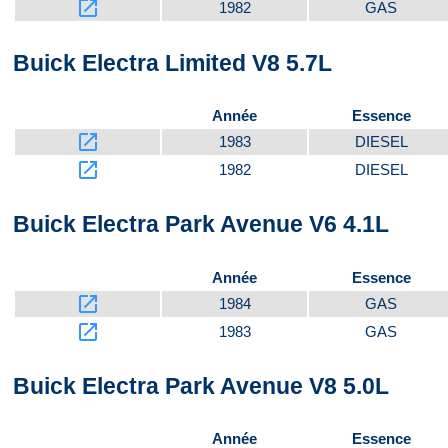
launch
1982
GAS
Buick Electra Limited V8 5.7L
Année
Essence
launch
1983
DIESEL
launch
1982
DIESEL
Buick Electra Park Avenue V6 4.1L
Année
Essence
launch
1984
GAS
launch
1983
GAS
Buick Electra Park Avenue V8 5.0L
Année
Essence