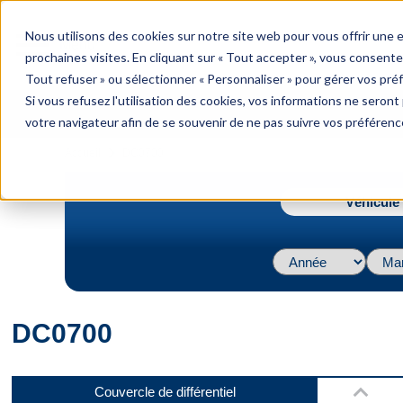
menu
Nous utilisons des cookies sur notre site web pour vous offrir une
Menu
prochaines visites. En cliquant sur « Tout accepter », vous consente
Tout refuser » ou sélectionner « Personnaliser » pour gérer vos pré
Si vous refusez l'utilisation des cookies, vos informations ne seront p
votre navigateur afin de se souvenir de ne pas suivre vos préférenc
Dessus
navigate_next
Accueil
DC0700
Véhicule 
Dessous
DC0700
Devant
Couvercle de différentiel