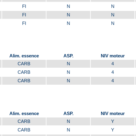
FI
N
N
FI
N
N
FI
N
N
Alim. essence
ASP.
NIV moteur
CARB
N
4
CARB
N
4
CARB
N
4
Alim. essence
ASP.
NIV moteur
CARB
N
Y
CARB
N
Y