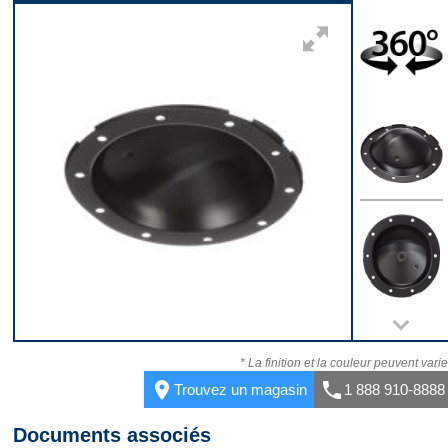
Kit
360
Dessus
Dessous
* La finition et la couleur peuvent varie
place
call
Trouvez un magasin
1 888 910-8888
Documents associés
Devant