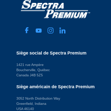
Taille du filetage du raccord
Depth Media
d’entrée
Type de fixation
M14 - 1.5
Push On
Taille du filetage du raccord de
Code pop.
sortie
A
M16 - 1.5
Type d’entrée
Inverted Flare
Type de carburant
Gas
Type de grade
Standard Replacement
Type de sortie
Siège social de Spectra Premium
Inverted Flare
Voltage
12.0 VDC
1421 rue Ampère
Code pop.
C
Boucherville, Québec
Canada J4B 5Z5
Siège américain de Spectra Premium
3052 North Distribution Way
Greenfield, Indiana
USA 46140