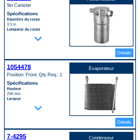
9in Canister
Spécifications
Diamètre du corps
3.5 in
Longueur du corps
expand_more
8.0625 in
Code pop.
A
Détails
1054478
Évaporateur
Position: Front; Qty Req.: 1
Spécifications
Hauteur
206 mm
Largeur
expand_more
291 mm
Matériau
Aluminum
Profondeur
Détails
65 mm
Type de raccord d’entrée
(mâle/femelle)
7-4295
Condenseur
Male