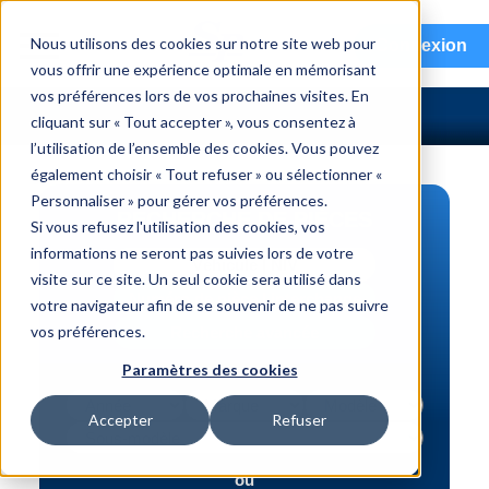
menu
Nous utilisons des cookies sur notre site web pour
Connexion
vous offrir une expérience optimale en mémorisant
vos préférences lors de vos prochaines visites. En
cliquant sur « Tout accepter », vous consentez à
l’utilisation de l’ensemble des cookies. Vous pouvez
également choisir « Tout refuser » ou sélectionner «
Personnaliser » pour gérer vos préférences.
RECHERCHE DE PIÈCES
Si vous refusez l'utilisation des cookies, vos
informations ne seront pas suivies lors de votre
Véhicule | NIV
visite sur ce site. Un seul cookie sera utilisé dans
Numéro de pièce | interchange
votre navigateur afin de se souvenir de ne pas suivre
vos préférences.
Recherche avancée
Paramètres des cookies
Accepter
Refuser
ou