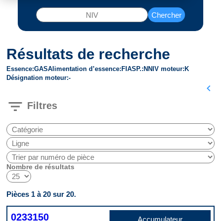
Chercher
Résultats de recherche
Essence
GAS
Alimentation d’essence
FI
ASP.
N
NIV moteur
K
Désignation moteur
-
chevron_left
filter_list
Filtres
Nombre de résultats
Pièces 1 à 20 sur 20.
0233150
Accumulateur