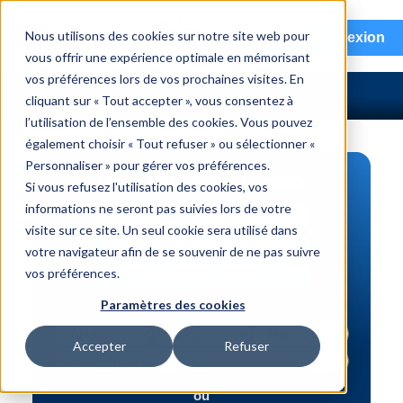
menu
Nous utilisons des cookies sur notre site web pour
Connexion
vous offrir une expérience optimale en mémorisant
vos préférences lors de vos prochaines visites. En
cliquant sur « Tout accepter », vous consentez à
l’utilisation de l’ensemble des cookies. Vous pouvez
également choisir « Tout refuser » ou sélectionner «
Personnaliser » pour gérer vos préférences.
RECHERCHE DE PIÈCES
Si vous refusez l'utilisation des cookies, vos
informations ne seront pas suivies lors de votre
Véhicule | NIV
visite sur ce site. Un seul cookie sera utilisé dans
Numéro de pièce | interchange
votre navigateur afin de se souvenir de ne pas suivre
vos préférences.
Recherche avancée
Paramètres des cookies
Accepter
Refuser
ou