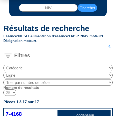
Chercher
Résultats de recherche
Essence
DIESEL
Alimentation d’essence
FI
ASP.
N
NIV moteur
C
Désignation moteur
-
chevron_left
filter_list
Filtres
Nombre de résultats
Pièces 1 à 17 sur 17.
7-4168
Condenseur