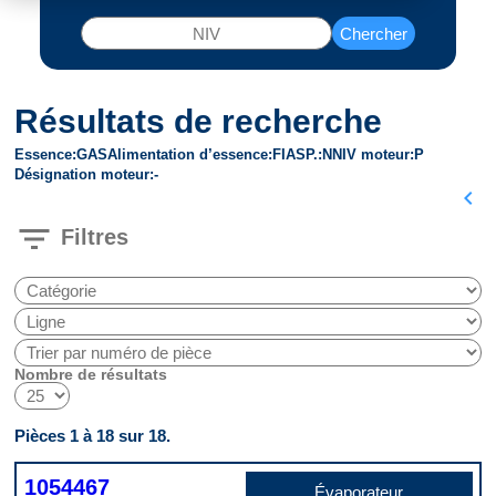
Chercher
Résultats de recherche
Essence
GAS
Alimentation d’essence
FI
ASP.
N
NIV moteur
P
Désignation moteur
-
chevron_left
filter_list
Filtres
Nombre de résultats
Pièces 1 à 18 sur 18.
1054467
Évaporateur