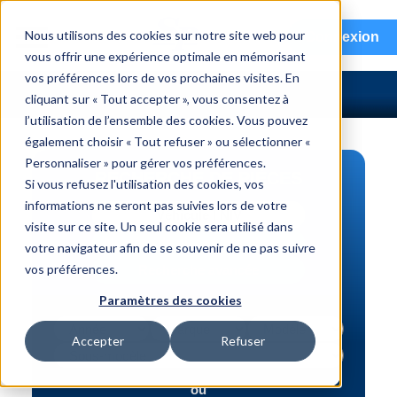
menu
Nous utilisons des cookies sur notre site web pour
Connexion
vous offrir une expérience optimale en mémorisant
vos préférences lors de vos prochaines visites. En
cliquant sur « Tout accepter », vous consentez à
l’utilisation de l’ensemble des cookies. Vous pouvez
également choisir « Tout refuser » ou sélectionner «
Personnaliser » pour gérer vos préférences.
RECHERCHE DE PIÈCES
Si vous refusez l'utilisation des cookies, vos
informations ne seront pas suivies lors de votre
Véhicule | NIV
visite sur ce site. Un seul cookie sera utilisé dans
Numéro de pièce | interchange
votre navigateur afin de se souvenir de ne pas suivre
vos préférences.
Recherche avancée
Paramètres des cookies
Accepter
Refuser
ou