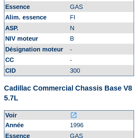
GAS
FI
N
B
-
-
300
Cadillac Commercial Chassis Base V8
5.7L
launch
1996
GAS