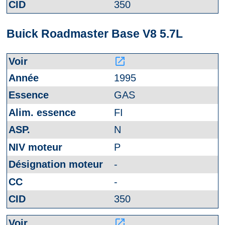
350
Buick Roadmaster Base V8 5.7L
launch
1995
GAS
FI
N
P
-
-
350
launch