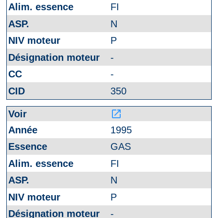
FI
N
P
-
-
350
launch
1995
GAS
FI
N
P
-