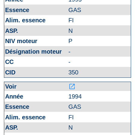
GAS
FI
N
P
-
-
350
launch
1994
GAS
FI
N