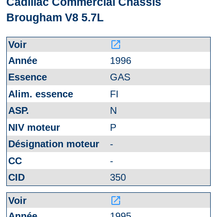
Cadillac Commercial Chassis
Brougham V8 5.7L
launch
1996
GAS
FI
N
P
-
-
350
launch
1995