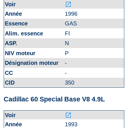
launch
1996
GAS
FI
N
P
-
-
350
Cadillac 60 Special Base V8 4.9L
launch
1993