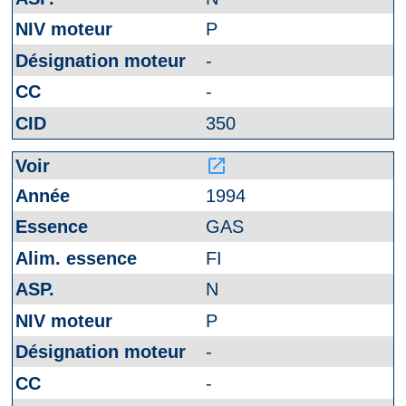
P
-
-
350
launch
1994
GAS
FI
N
P
-
-