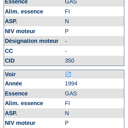
GAS
FI
N
P
-
-
350
launch
1994
GAS
FI
N
P