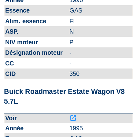
GAS
FI
N
P
-
-
350
Buick Roadmaster Estate Wagon V8
5.7L
launch
1995