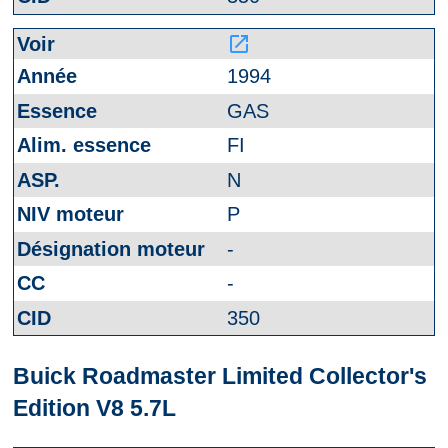
launch
1994
GAS
FI
N
P
-
-
350
Buick Roadmaster Limited Collector's
Edition V8 5.7L