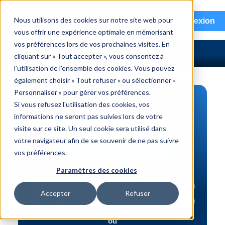
menu
Nous utilisons des cookies sur notre site web pour
Connexion
vous offrir une expérience optimale en mémorisant
vos préférences lors de vos prochaines visites. En
cliquant sur « Tout accepter », vous consentez à
l’utilisation de l’ensemble des cookies. Vous pouvez
également choisir « Tout refuser » ou sélectionner «
Personnaliser » pour gérer vos préférences.
RECHERCHE DE PIÈCES
Si vous refusez l'utilisation des cookies, vos
informations ne seront pas suivies lors de votre
Véhicule | NIV
visite sur ce site. Un seul cookie sera utilisé dans
Numéro de pièce | interchange
votre navigateur afin de se souvenir de ne pas suivre
vos préférences.
Recherche avancée
Paramètres des cookies
Accepter
Refuser
ou