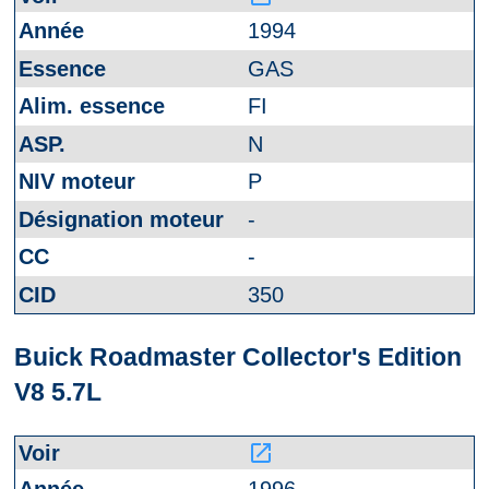
1994
GAS
FI
N
P
-
-
350
Buick Roadmaster Collector's Edition
V8 5.7L
launch
1996