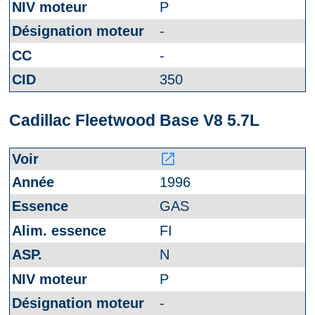
P
-
-
350
Cadillac Fleetwood Base V8 5.7L
launch
1996
GAS
FI
N
P
-