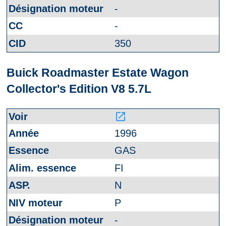
-
-
350
Buick Roadmaster Estate Wagon
Collector's Edition V8 5.7L
launch
1996
GAS
FI
N
P
-