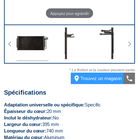
Appuyez pour agrandir
s
Devant
Côté gauche
Côté droit
* La finition et la couleur peuvent varier
place
call
Trouvez un magasin
Spécifications
Adaptation universelle ou spécifique
Specific
Épaisseur du cœur
20 mm
Inclut le déshydrateur
No
Largeur du cœur
395 mm
Longueur du cœur
740 mm
Matériau du cœur
Aluminum