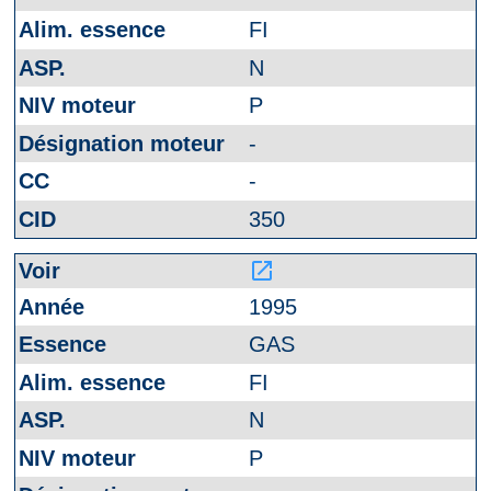
FI
N
P
-
-
350
launch
1995
GAS
FI
N
P