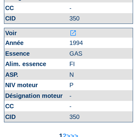
-
350
launch
1994
GAS
FI
N
P
-
-
350
1
2
>
>>