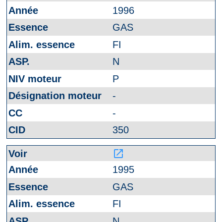
1996
GAS
FI
N
P
-
-
350
launch
1995
GAS
FI
N