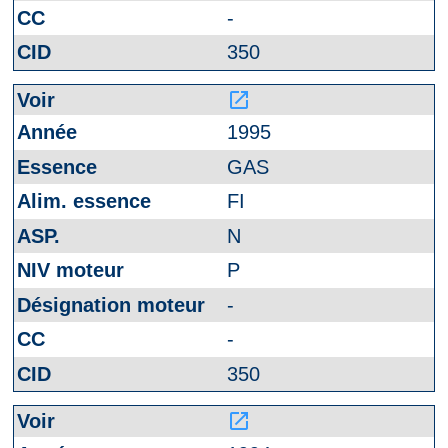
-
350
launch
1995
GAS
FI
N
P
-
-
350
launch