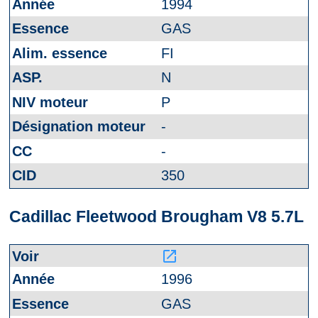
1994
GAS
FI
N
P
-
-
350
Cadillac Fleetwood Brougham V8 5.7L
launch
1996
GAS