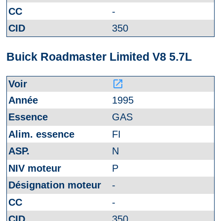
-
350
Buick Roadmaster Limited V8 5.7L
launch
1995
GAS
FI
N
P
-
-
350