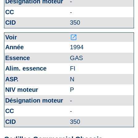
-
-
350
launch
1994
GAS
FI
N
P
-
-
350