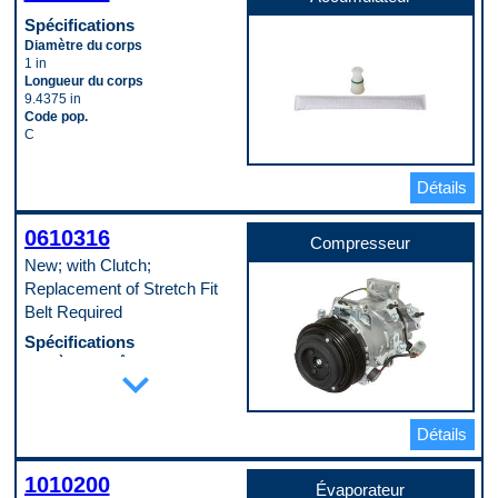
Spécifications
Diamètre du corps
1 in
Longueur du corps
9.4375 in
Code pop.
C
Détails
0610316
Compresseur
New; with Clutch;
Replacement of Stretch Fit
Belt Required
Spécifications
Diamètre de crête de poulie
expand_more
115 mm
Diamètre de lèvre de poulie
82 mm
Détails
Diamètre extérieur du boîtier
117 mm
Diamètre intérieur du port
1010200
d’aspiration
Évaporateur