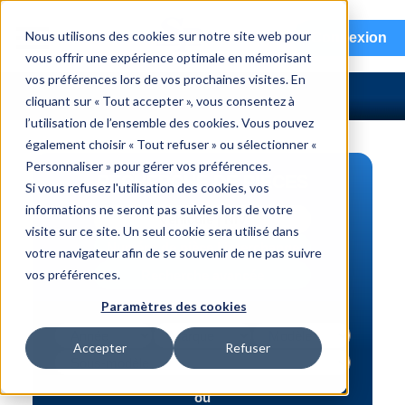
menu
Nous utilisons des cookies sur notre site web pour
Connexion
vous offrir une expérience optimale en mémorisant
vos préférences lors de vos prochaines visites. En
cliquant sur « Tout accepter », vous consentez à
l’utilisation de l’ensemble des cookies. Vous pouvez
également choisir « Tout refuser » ou sélectionner «
Personnaliser » pour gérer vos préférences.
RECHERCHE DE PIÈCES
Si vous refusez l'utilisation des cookies, vos
informations ne seront pas suivies lors de votre
Véhicule | NIV
visite sur ce site. Un seul cookie sera utilisé dans
Numéro de pièce | interchange
votre navigateur afin de se souvenir de ne pas suivre
vos préférences.
Recherche avancée
Paramètres des cookies
Accepter
Refuser
ou