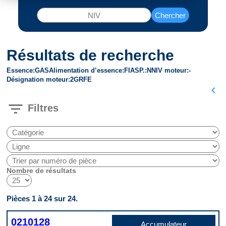
Chercher
Résultats de recherche
Essence
GAS
Alimentation d’essence
FI
ASP.
N
NIV moteur
-
Désignation moteur
2GRFE
chevron_left
filter_list
Filtres
Nombre de résultats
Pièces 1 à 24 sur 24.
0210128
Accumulateur