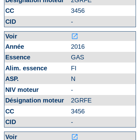
3456
-
launch
2016
GAS
FI
N
-
2GRFE
3456
-
launch