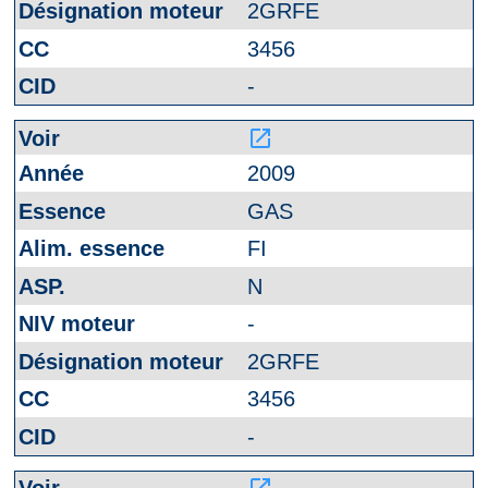
2GRFE
3456
-
launch
2009
GAS
FI
N
-
2GRFE
3456
-