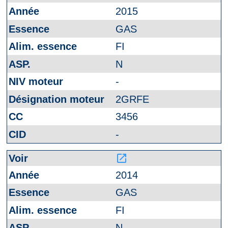
2015
GAS
FI
N
-
2GRFE
3456
-
launch
2014
GAS
FI
N