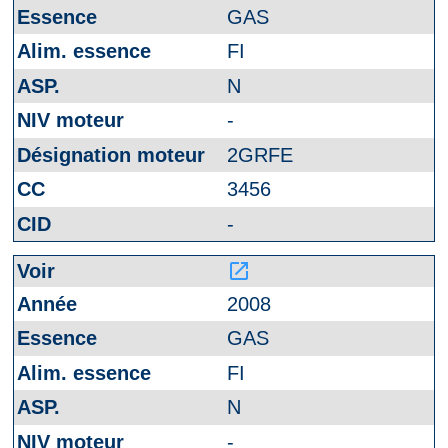
GAS
FI
N
-
2GRFE
3456
-
launch
2008
GAS
FI
N
-