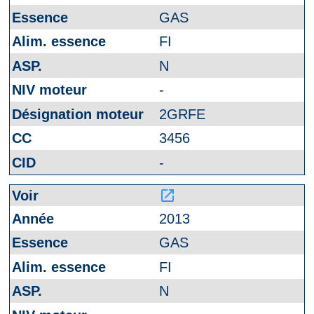
GAS
FI
N
-
2GRFE
3456
-
launch
2013
GAS
FI
N