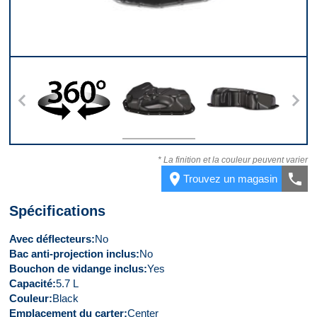
t
360
Dessus
Derrière
D
* La finition et la couleur peuvent varier
place
call
Trouvez un magasin
Spécifications
Avec déflecteurs
No
Bac anti-projection inclus
No
Bouchon de vidange inclus
Yes
Capacité
5.7 L
Couleur
Black
Emplacement du carter
Center