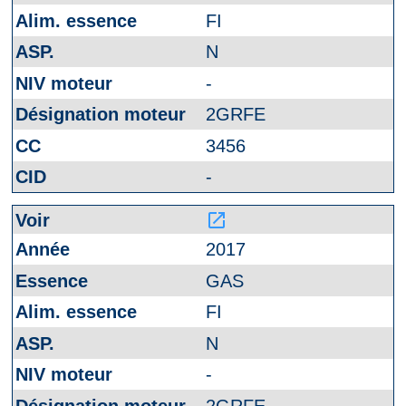
FI
N
-
2GRFE
3456
-
launch
2017
GAS
FI
N
-
2GRFE