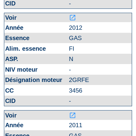
-
launch
2012
GAS
FI
N
-
2GRFE
3456
-
launch
2011
GAS