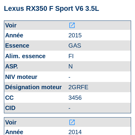
Lexus RX350 F Sport V6 3.5L
launch
2015
GAS
FI
N
-
2GRFE
3456
-
launch
2014