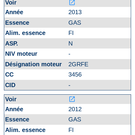
launch
2013
GAS
FI
N
-
2GRFE
3456
-
launch
2012
GAS
FI