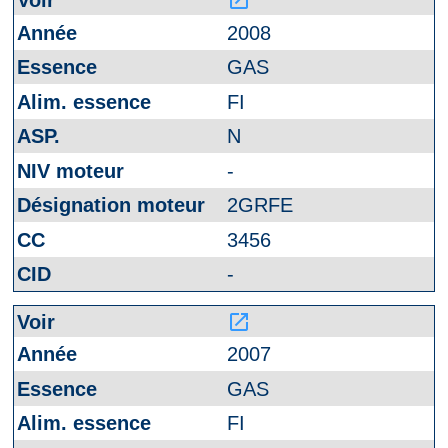
launch
2008
GAS
FI
N
-
2GRFE
3456
-
launch
2007
GAS
FI