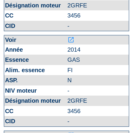
2GRFE
3456
-
launch
2014
GAS
FI
N
-
2GRFE
3456
-