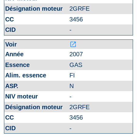
2GRFE
3456
-
launch
2007
GAS
FI
N
-
2GRFE
3456
-