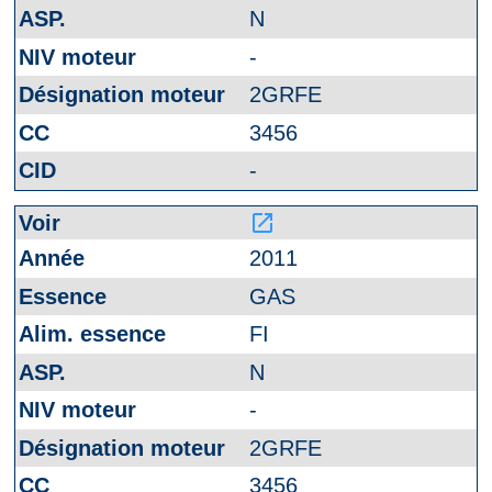
N
-
2GRFE
3456
-
launch
2011
GAS
FI
N
-
2GRFE
3456