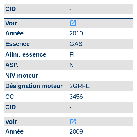
-
launch
2010
GAS
FI
N
-
2GRFE
3456
-
launch
2009