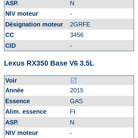
N
-
2GRFE
3456
-
Lexus RX350 Base V6 3.5L
launch
2015
GAS
FI
N
-