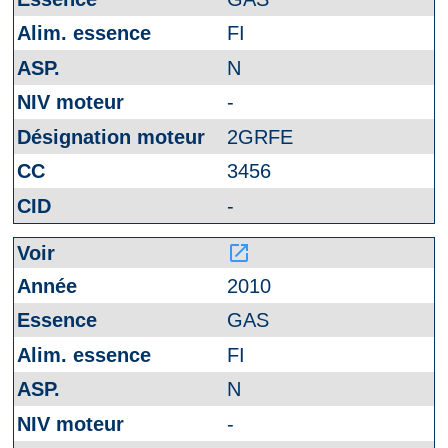
FI
N
-
2GRFE
3456
-
launch
2010
GAS
FI
N
-