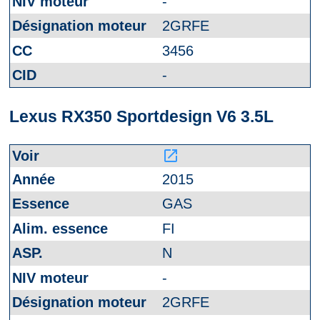
-
2GRFE
3456
-
Lexus RX350 Sportdesign V6 3.5L
launch
2015
GAS
FI
N
-
2GRFE