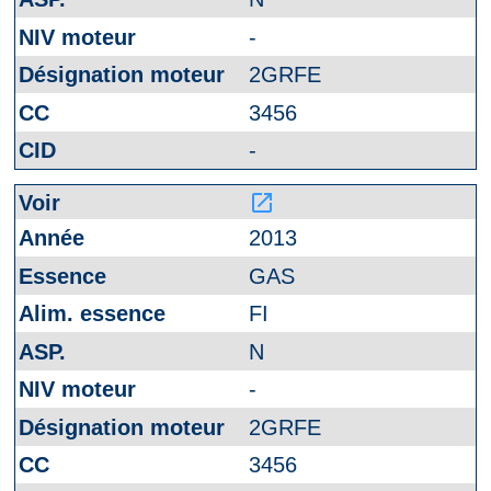
-
2GRFE
3456
-
launch
2013
GAS
FI
N
-
2GRFE
3456