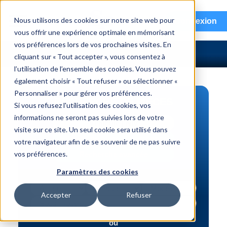
menu
Nous utilisons des cookies sur notre site web pour
Connexion
vous offrir une expérience optimale en mémorisant
vos préférences lors de vos prochaines visites. En
cliquant sur « Tout accepter », vous consentez à
l’utilisation de l’ensemble des cookies. Vous pouvez
également choisir « Tout refuser » ou sélectionner «
Personnaliser » pour gérer vos préférences.
RECHERCHE DE PIÈCES
Si vous refusez l'utilisation des cookies, vos
informations ne seront pas suivies lors de votre
Véhicule | NIV
visite sur ce site. Un seul cookie sera utilisé dans
Numéro de pièce | interchange
votre navigateur afin de se souvenir de ne pas suivre
vos préférences.
Recherche avancée
Paramètres des cookies
Accepter
Refuser
ou