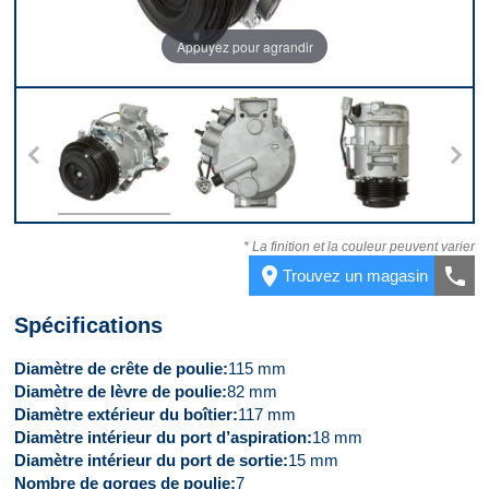
Appuyez pour agrandir
s
Dessus
Derrière
Dessous
Côt
* La finition et la couleur peuvent varier
place
call
Trouvez un magasin
Spécifications
Diamètre de crête de poulie
115 mm
Diamètre de lèvre de poulie
82 mm
Diamètre extérieur du boîtier
117 mm
Diamètre intérieur du port d’aspiration
18 mm
Diamètre intérieur du port de sortie
15 mm
Nombre de gorges de poulie
7