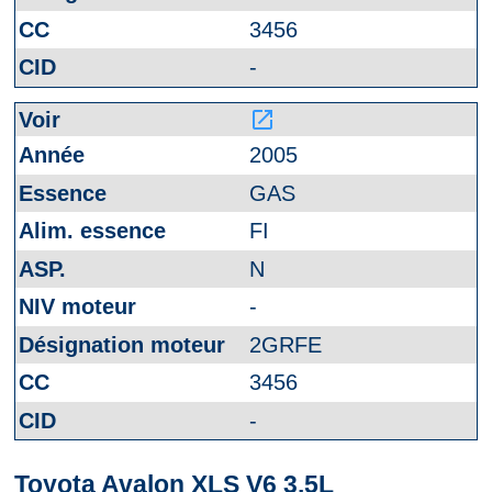
3456
-
launch
2005
GAS
FI
N
-
2GRFE
3456
-
Toyota Avalon XLS V6 3.5L