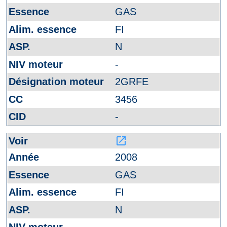
GAS
FI
N
-
2GRFE
3456
-
launch
2008
GAS
FI
N