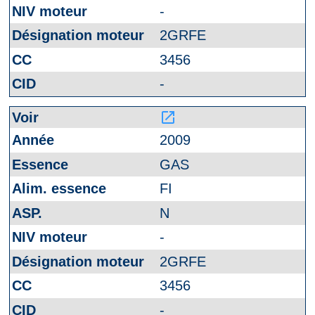
-
2GRFE
3456
-
launch
2009
GAS
FI
N
-
2GRFE
3456
-