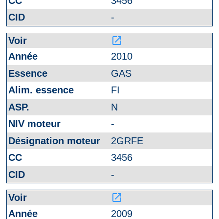
3456
-
launch
2010
GAS
FI
N
-
2GRFE
3456
-
launch
2009