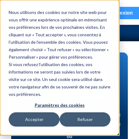
menu
Nous utilisons des cookies sur notre site web pour
Connexion
vous offrir une expérience optimale en mémorisant
vos préférences lors de vos prochaines visites. En
cliquant sur « Tout accepter », vous consentez à
l’utilisation de l’ensemble des cookies. Vous pouvez
également choisir « Tout refuser » ou sélectionner «
Personnaliser » pour gérer vos préférences.
RECHERCHE DE PIÈCES
Si vous refusez l'utilisation des cookies, vos
informations ne seront pas suivies lors de votre
Véhicule | NIV
visite sur ce site. Un seul cookie sera utilisé dans
Numéro de pièce | interchange
votre navigateur afin de se souvenir de ne pas suivre
vos préférences.
Recherche avancée
Paramètres des cookies
Accepter
Refuser
ou