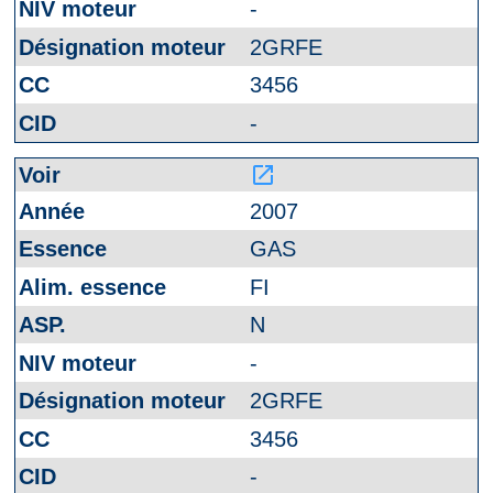
-
2GRFE
3456
-
launch
2007
GAS
FI
N
-
2GRFE
3456
-