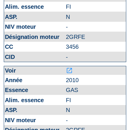
FI
N
-
2GRFE
3456
-
launch
2010
GAS
FI
N
-