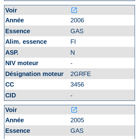
launch
2006
GAS
FI
N
-
2GRFE
3456
-
launch
2005
GAS