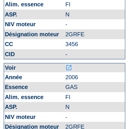
FI
N
-
2GRFE
3456
-
launch
2006
GAS
FI
N
-
2GRFE