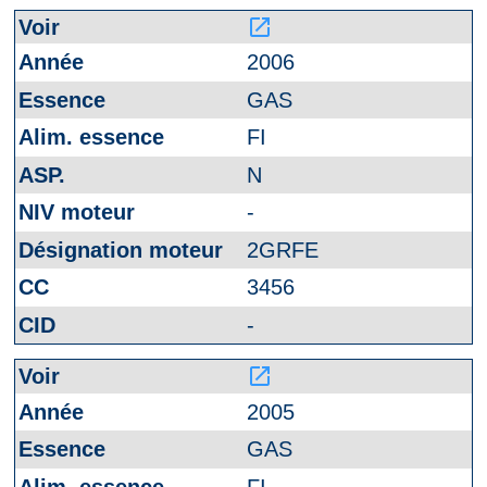
launch
2006
GAS
FI
N
-
2GRFE
3456
-
launch
2005
GAS
FI