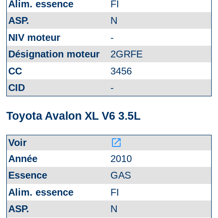
FI
N
-
2GRFE
3456
-
Toyota Avalon XL V6 3.5L
launch
2010
GAS
FI
N