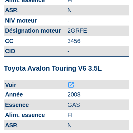
N
-
2GRFE
3456
-
Toyota Avalon Touring V6 3.5L
launch
2008
GAS
FI
N