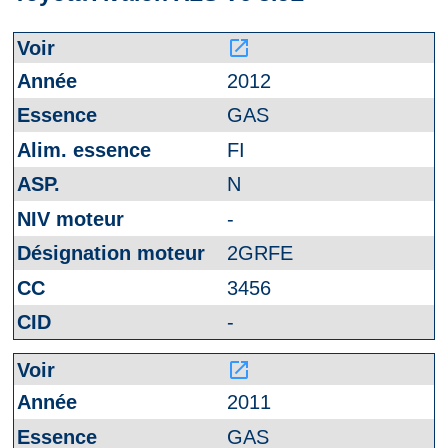
launch
2012
GAS
FI
N
-
2GRFE
3456
-
launch
2011
GAS