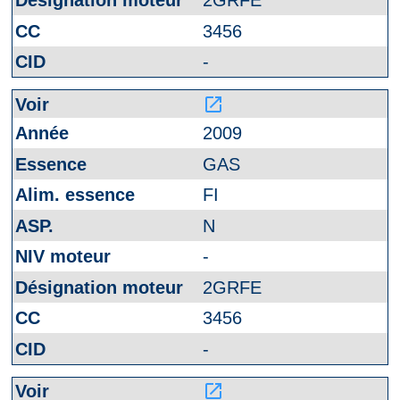
2GRFE
3456
-
launch
2009
GAS
FI
N
-
2GRFE
3456
-
launch