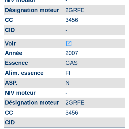
-
2GRFE
3456
-
launch
2007
GAS
FI
N
-
2GRFE
3456
-