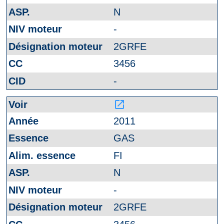
N
-
2GRFE
3456
-
launch
2011
GAS
FI
N
-
2GRFE