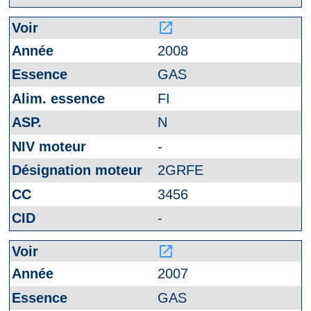
launch
2008
GAS
FI
N
-
2GRFE
3456
-
launch
2007
GAS