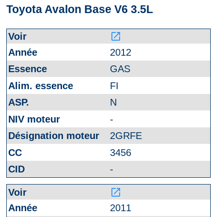
Toyota Avalon Base V6 3.5L
launch
2012
GAS
FI
N
-
2GRFE
3456
-
launch
2011