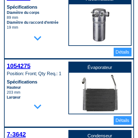
Spécifications
Diamètre du corps
89 mm
Diamètre du raccord d’entrée
19 mm
Longueur du corps
expand_more
229 mm
Matériau
Aluminum
Détails
Code pop.
B
1054275
Évaporateur
Position: Front; Qty Req.: 1
Spécifications
Hauteur
203 mm
Largeur
expand_more
229 mm
Matériau
Aluminum
Profondeur
Détails
60 mm
Type de raccord d’entrée
(mâle/femelle)
7-3642
Condenseur
Male