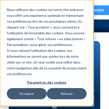
menu
Nous utilisons des cookies sur notre site web pour
Connexion
vous offrir une expérience optimale en mémorisant
vos préférences lors de vos prochaines visites. En
cliquant sur « Tout accepter », vous consentez à
l’utilisation de l’ensemble des cookies. Vous pouvez
également choisir « Tout refuser » ou sélectionner «
Personnaliser » pour gérer vos préférences.
RECHERCHE DE PIÈCES
Si vous refusez l'utilisation des cookies, vos
informations ne seront pas suivies lors de votre
Véhicule | NIV
visite sur ce site. Un seul cookie sera utilisé dans
Numéro de pièce | interchange
votre navigateur afin de se souvenir de ne pas suivre
vos préférences.
Recherche avancée
Paramètres des cookies
Accepter
Refuser
ou