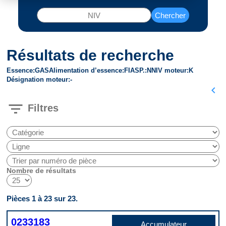
Chercher
Résultats de recherche
Essence
GAS
Alimentation d’essence
FI
ASP.
N
NIV moteur
K
Désignation moteur
-
chevron_left
filter_list
Filtres
Nombre de résultats
Pièces 1 à 23 sur 23.
0233183
Accumulateur