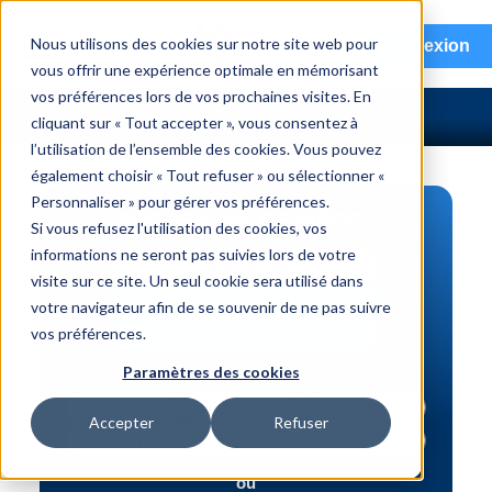
menu
Nous utilisons des cookies sur notre site web pour
Connexion
vous offrir une expérience optimale en mémorisant
vos préférences lors de vos prochaines visites. En
cliquant sur « Tout accepter », vous consentez à
l’utilisation de l’ensemble des cookies. Vous pouvez
également choisir « Tout refuser » ou sélectionner «
Personnaliser » pour gérer vos préférences.
RECHERCHE DE PIÈCES
Si vous refusez l'utilisation des cookies, vos
informations ne seront pas suivies lors de votre
Véhicule | NIV
visite sur ce site. Un seul cookie sera utilisé dans
Numéro de pièce | interchange
votre navigateur afin de se souvenir de ne pas suivre
vos préférences.
Recherche avancée
Paramètres des cookies
Accepter
Refuser
ou