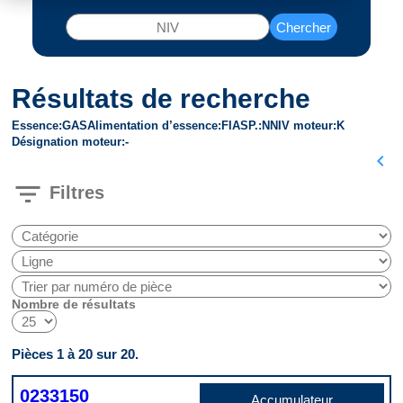
Chercher
Résultats de recherche
Essence
GAS
Alimentation d’essence
FI
ASP.
N
NIV moteur
K
Désignation moteur
-
chevron_left
filter_list
Filtres
Nombre de résultats
Pièces 1 à 20 sur 20.
0233150
Accumulateur