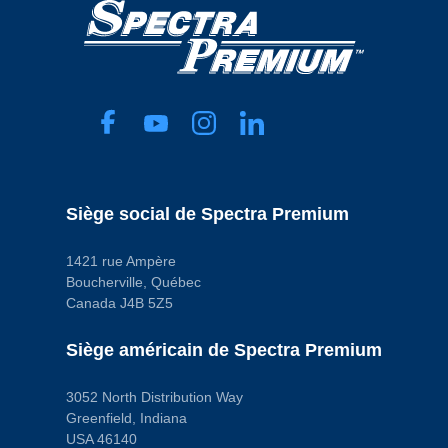
Taille du filetage du raccord
Depth Media
d’entrée
Type de fixation
M14 - 1.5
Push On
Taille du filetage du raccord de
Code pop.
sortie
A
M16 - 1.5
Type d’entrée
Inverted Flare
Type de carburant
Gas
Type de grade
Standard Replacement
Type de sortie
Siège social de Spectra Premium
Inverted Flare
Voltage
12.0 VDC
1421 rue Ampère
Code pop.
C
Boucherville, Québec
Canada J4B 5Z5
Siège américain de Spectra Premium
3052 North Distribution Way
Greenfield, Indiana
USA 46140