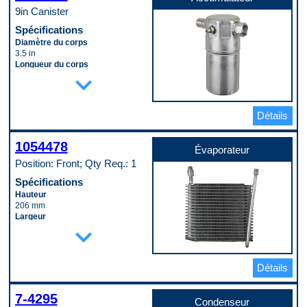
9in Canister
Spécifications
Diamètre du corps
3.5 in
Longueur du corps
expand_more
8.0625 in
Code pop.
A
Détails
1054478
Évaporateur
Position: Front; Qty Req.: 1
Spécifications
Hauteur
206 mm
Largeur
expand_more
291 mm
Matériau
Aluminum
Profondeur
Détails
65 mm
Type de raccord d’entrée
(mâle/femelle)
7-4295
Condenseur
Male