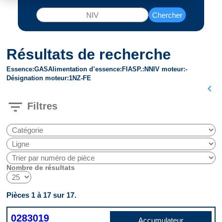
Chercher
Résultats de recherche
Essence
GAS
Alimentation d’essence
FI
ASP.
N
NIV moteur
-
Désignation moteur
1NZ-FE
chevron_left
filter_list
Filtres
Nombre de résultats
Pièces 1 à 17 sur 17.
0283019
Accumulateur