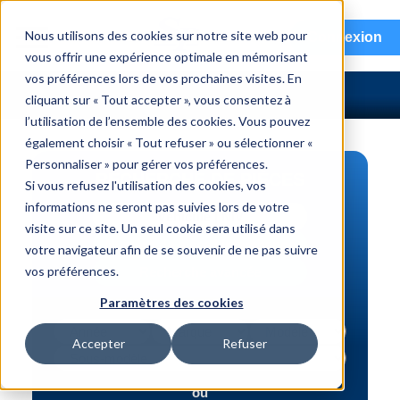
menu
Nous utilisons des cookies sur notre site web pour
Connexion
vous offrir une expérience optimale en mémorisant
vos préférences lors de vos prochaines visites. En
cliquant sur « Tout accepter », vous consentez à
l’utilisation de l’ensemble des cookies. Vous pouvez
également choisir « Tout refuser » ou sélectionner «
Personnaliser » pour gérer vos préférences.
RECHERCHE DE PIÈCES
Si vous refusez l'utilisation des cookies, vos
informations ne seront pas suivies lors de votre
Véhicule | NIV
visite sur ce site. Un seul cookie sera utilisé dans
Numéro de pièce | interchange
votre navigateur afin de se souvenir de ne pas suivre
vos préférences.
Recherche avancée
Paramètres des cookies
Accepter
Refuser
ou