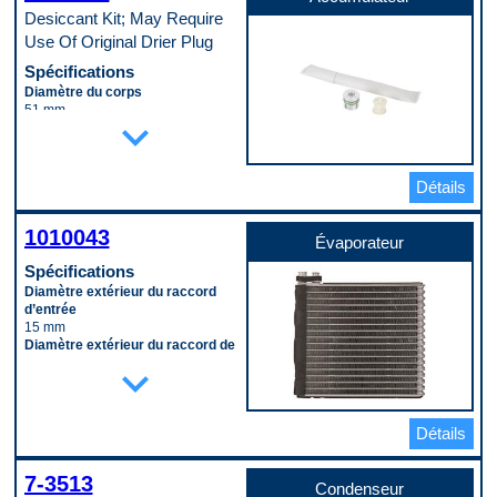
Desiccant Kit; May Require
Use Of Original Drier Plug
Spécifications
Diamètre du corps
51 mm
expand_more
Longueur du corps
279 mm
Code pop.
B
Détails
1010043
Évaporateur
Spécifications
Diamètre extérieur du raccord
d’entrée
15 mm
Diamètre extérieur du raccord de
sortie
expand_more
18 mm
Hauteur
220 mm
Détails
Largeur
255 mm
Matériau
7-3513
Aluminum
Condenseur