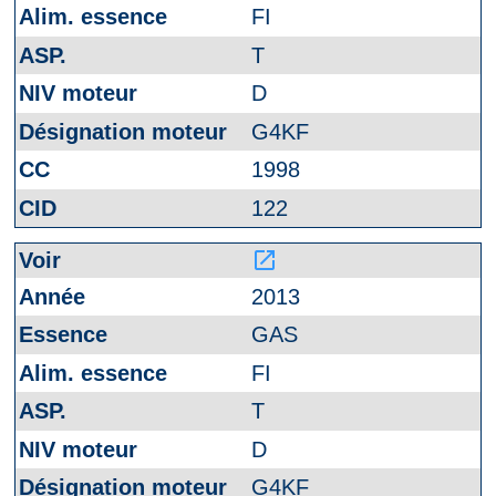
FI
T
D
G4KF
1998
122
launch
2013
GAS
FI
T
D
G4KF