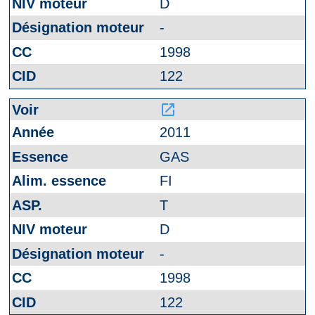
D
-
1998
122
launch
2011
GAS
FI
T
D
-
1998
122