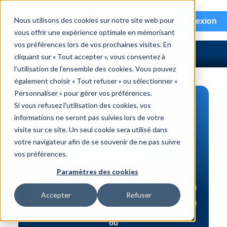
menu
Nous utilisons des cookies sur notre site web pour
Connexion
vous offrir une expérience optimale en mémorisant
vos préférences lors de vos prochaines visites. En
cliquant sur « Tout accepter », vous consentez à
l’utilisation de l’ensemble des cookies. Vous pouvez
également choisir « Tout refuser » ou sélectionner «
Personnaliser » pour gérer vos préférences.
RECHERCHE DE PIÈCES
Si vous refusez l'utilisation des cookies, vos
informations ne seront pas suivies lors de votre
Véhicule | NIV
visite sur ce site. Un seul cookie sera utilisé dans
Numéro de pièce | interchange
votre navigateur afin de se souvenir de ne pas suivre
vos préférences.
Recherche avancée
Paramètres des cookies
Accepter
Refuser
ou