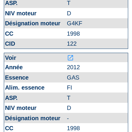
T
D
G4KF
1998
122
launch
2012
GAS
FI
T
D
-
1998