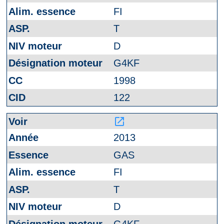
FI
T
D
G4KF
1998
122
launch
2013
GAS
FI
T
D
G4KF