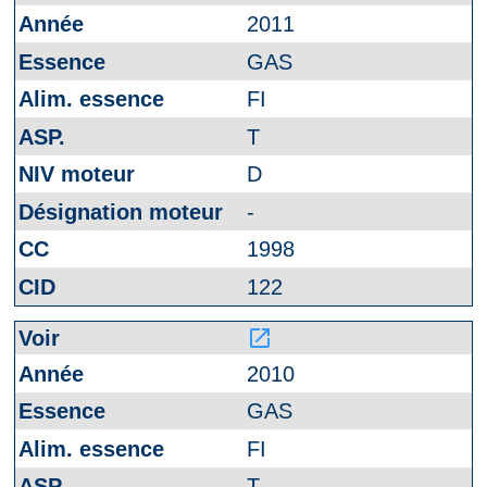
2011
GAS
FI
T
D
-
1998
122
launch
2010
GAS
FI
T