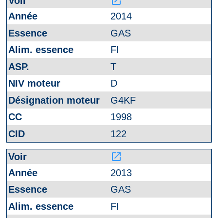
launch
2014
GAS
FI
T
D
G4KF
1998
122
launch
2013
GAS
FI