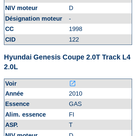
D
-
1998
122
Hyundai Genesis Coupe 2.0T Track L4
2.0L
launch
2010
GAS
FI
T
D