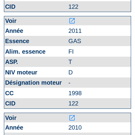
122
launch
2011
GAS
FI
T
D
-
1998
122
launch
2010