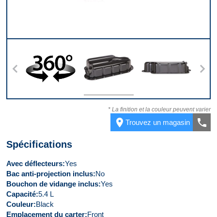
s
360
Angle
Derrière
D
* La finition et la couleur peuvent varier
place
call
Trouvez un magasin
Spécifications
Avec déflecteurs
Yes
Bac anti-projection inclus
No
Bouchon de vidange inclus
Yes
Capacité
5.4 L
Couleur
Black
Emplacement du carter
Front