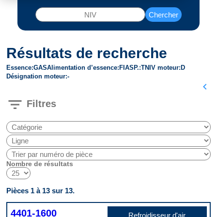
Chercher
Résultats de recherche
Essence
GAS
Alimentation d’essence
FI
ASP.
T
NIV moteur
D
Désignation moteur
-
chevron_left
filter_list
Filtres
Nombre de résultats
Pièces 1 à 13 sur 13.
4401-1600
Refroidisseur d'air