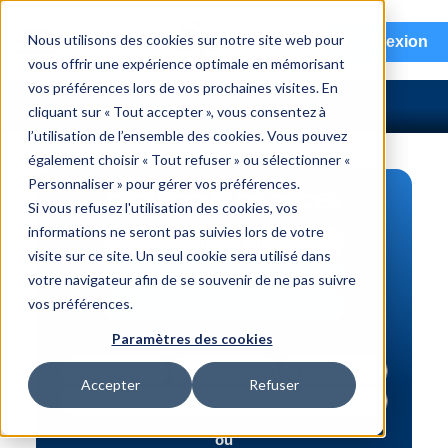
menu
Nous utilisons des cookies sur notre site web pour
Connexion
vous offrir une expérience optimale en mémorisant
vos préférences lors de vos prochaines visites. En
cliquant sur « Tout accepter », vous consentez à
l’utilisation de l’ensemble des cookies. Vous pouvez
également choisir « Tout refuser » ou sélectionner «
Personnaliser » pour gérer vos préférences.
RECHERCHE DE PIÈCES
Si vous refusez l'utilisation des cookies, vos
informations ne seront pas suivies lors de votre
Véhicule | NIV
visite sur ce site. Un seul cookie sera utilisé dans
Numéro de pièce | interchange
votre navigateur afin de se souvenir de ne pas suivre
vos préférences.
Recherche avancée
Paramètres des cookies
Accepter
Refuser
ou