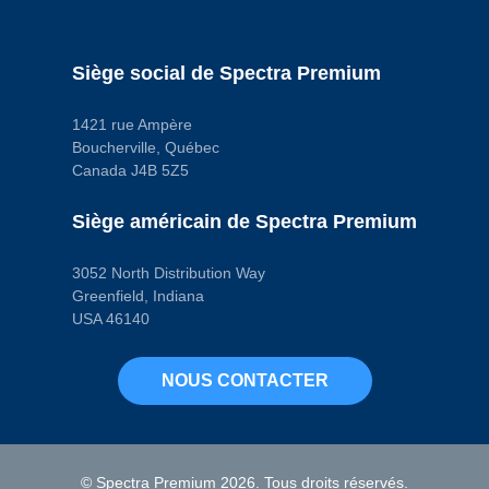
Quantité de trous
de montage
1
Sexe du
Siège social de Spectra Premium
connecteur
Male
Type de borne
1421 rue Ampère
Blade
Boucherville, Québec
Type de borne
(mâle/femelle)
Canada J4B 5Z5
Male
Code pop.
Siège américain de Spectra Premium
W
3052 North Distribution Way
Greenfield, Indiana
USA 46140
NOUS CONTACTER
© Spectra Premium 2026. Tous droits réservés.