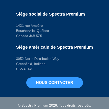
Quantité de trous
de montage
1
Sexe du
Siège social de Spectra Premium
connecteur
Male
Type de borne
1421 rue Ampère
Blade
Boucherville, Québec
Type de borne
(mâle/femelle)
Canada J4B 5Z5
Male
Code pop.
Siège américain de Spectra Premium
W
3052 North Distribution Way
Greenfield, Indiana
USA 46140
NOUS CONTACTER
© Spectra Premium 2026. Tous droits réservés.