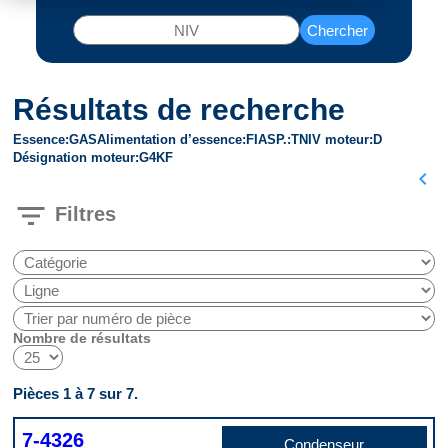
Chercher
Résultats de recherche
Essence
GAS
Alimentation d’essence
FI
ASP.
T
NIV moteur
D
Désignation moteur
G4KF
chevron_left
filter_list
Filtres
Nombre de résultats
Pièces 1 à 7 sur 7.
7-4326
Condenseur