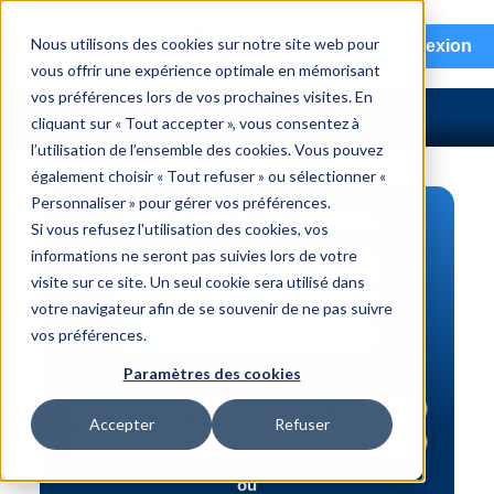
menu
Nous utilisons des cookies sur notre site web pour
Connexion
vous offrir une expérience optimale en mémorisant
vos préférences lors de vos prochaines visites. En
cliquant sur « Tout accepter », vous consentez à
l’utilisation de l’ensemble des cookies. Vous pouvez
également choisir « Tout refuser » ou sélectionner «
Personnaliser » pour gérer vos préférences.
RECHERCHE DE PIÈCES
Si vous refusez l'utilisation des cookies, vos
informations ne seront pas suivies lors de votre
Véhicule | NIV
visite sur ce site. Un seul cookie sera utilisé dans
Numéro de pièce | interchange
votre navigateur afin de se souvenir de ne pas suivre
vos préférences.
Recherche avancée
Paramètres des cookies
Accepter
Refuser
ou