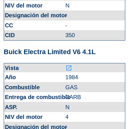
N
-
-
350
Buick Electra Limited V6 4.1L
launch
1984
GAS
CARB
N
4
-