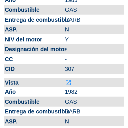
GAS
CARB
N
Y
-
-
307
launch
1982
GAS
CARB
N