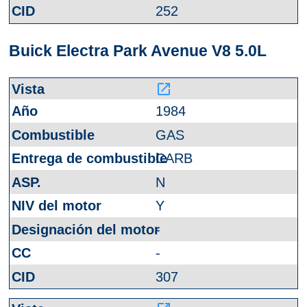
252
Buick Electra Park Avenue V8 5.0L
launch
1984
GAS
CARB
N
Y
-
-
307