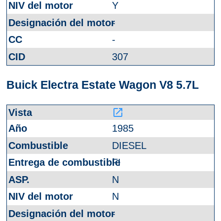
Y
-
-
307
Buick Electra Estate Wagon V8 5.7L
launch
1985
DIESEL
FI
N
N
-