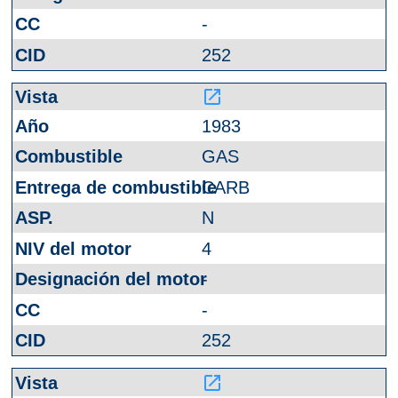
-
252
launch
1983
GAS
CARB
N
4
-
-
252
launch