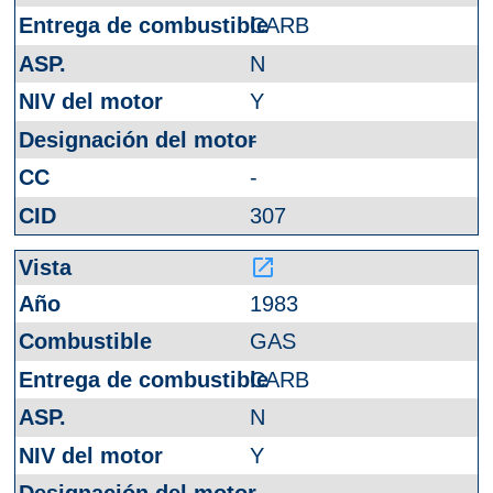
CARB
N
Y
-
-
307
launch
1983
GAS
CARB
N
Y