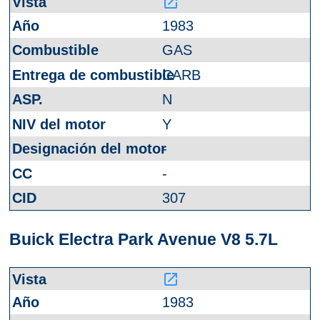
launch
1983
GAS
CARB
N
Y
-
-
307
Buick Electra Park Avenue V8 5.7L
launch
1983