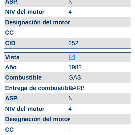
N
4
-
-
252
launch
1983
GAS
CARB
N
4
-
-