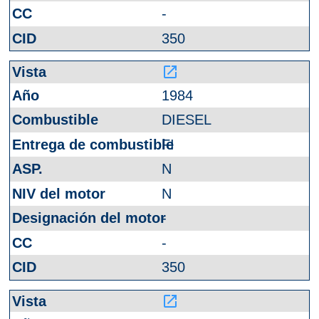
-
350
launch
1984
DIESEL
FI
N
N
-
-
350
launch