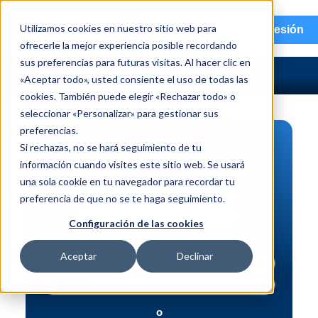
menu
Utilizamos cookies en nuestro sitio web para
Iniciar sesión
ofrecerle la mejor experiencia posible recordando
sus preferencias para futuras visitas. Al hacer clic en
«Aceptar todo», usted consiente el uso de todas las
cookies. También puede elegir «Rechazar todo» o
seleccionar «Personalizar» para gestionar sus
preferencias.
BÚSQUEDA DE PIEZAS
Si rechazas, no se hará seguimiento de tu
información cuando visites este sitio web. Se usará
Vehículo | NIV
una sola cookie en tu navegador para recordar tu
Pieza | N.º de intercambio
preferencia de que no se te haga seguimiento.
Búsqueda avanzada
Configuración de las cookies
Aceptar
Declinar
o