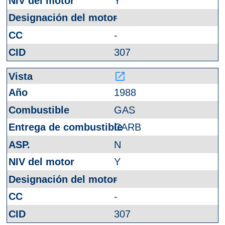
Y
-
-
307
launch
1988
GAS
CARB
N
Y
-
-
307