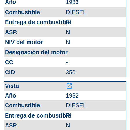
1983
DIESEL
FI
N
N
-
-
350
launch
1982
DIESEL
FI
N