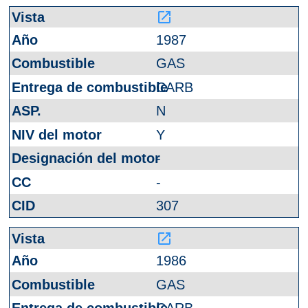
launch
1987
GAS
CARB
N
Y
-
-
307
launch
1986
GAS