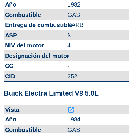
1982
GAS
CARB
N
4
-
-
252
Buick Electra Limited V8 5.0L
launch
1984
GAS