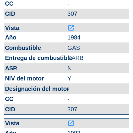
-
307
launch
1984
GAS
CARB
N
Y
-
-
307
launch
1983