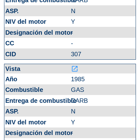
CARB
N
Y
-
-
307
launch
1985
GAS
CARB
N
Y
-