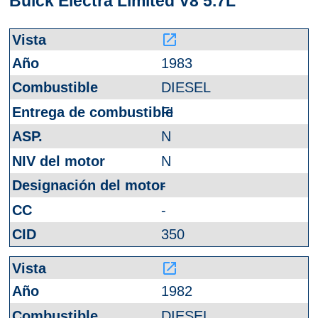
Buick Electra Limited V8 5.7L
launch
1983
DIESEL
FI
N
N
-
-
350
launch
1982
DIESEL