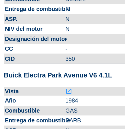
FI
N
N
-
-
350
Buick Electra Park Avenue V6 4.1L
launch
1984
GAS
CARB