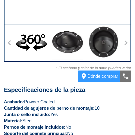
o
360
Parte superior
Parte inferior
Part
* El acabado y color de la parte pueden variar
place
call
Dónde comprar
Especificaciones de la pieza
Acabado
Powder Coated
Cantidad de agujeros de perno de montaje
10
Junta o sello incluido
Yes
Material
Steel
Pernos de montaje incluidos
No
Soporte del cojinete principal
No