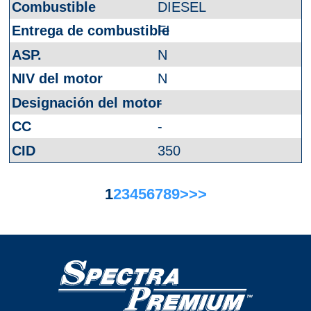
DIESEL
FI
N
N
-
-
350
1
2
3
4
5
6
7
8
9
>
>>