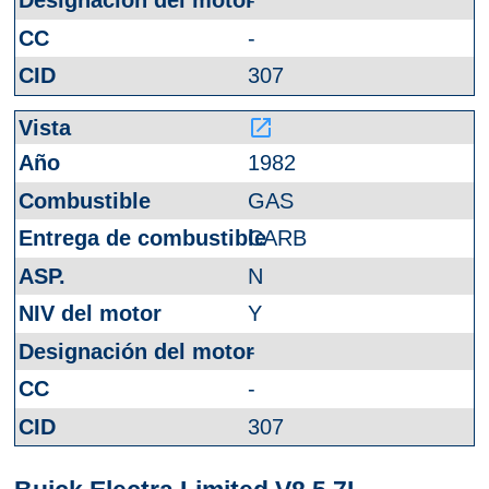
-
-
307
launch
1982
GAS
CARB
N
Y
-
-
307