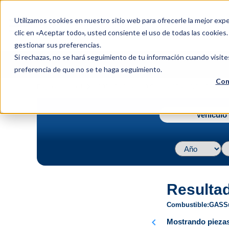
menu
Utilizamos cookies en nuestro sitio web para ofrecerle la mejor expe
Menu
clic en «Aceptar todo», usted consiente el uso de todas las cookies
gestionar sus preferencias.
Si rechazas, no se hará seguimiento de tu información cuando visite
preferencia de que no se te haga seguimiento.
Con
navigate_next
Página principal
1993 / Cadillac / 60 Special / Base V8 4.9L
Vehículo 
Resulta
Combustible
GAS
S
chevron_left
Mostrando piezas