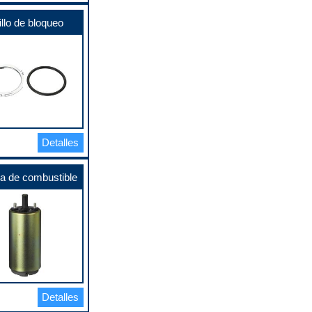
llo de bloqueo
Detalles
 de combustible
Detalles