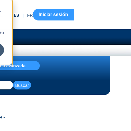
r
Iniciar sesión
EN
|
ES
|
FR
 tu
da avanzada
Buscar
or
-