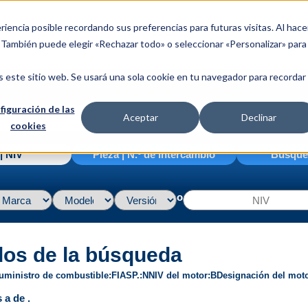
riencia posible recordando sus preferencias para futuras visitas. Al hace
. También puede elegir «Rechazar todo» o seleccionar «Personalizar» para
s este sitio web. Se usará una sola cookie en tu navegador para recordar
figuración de las
Aceptar
Declinar
cookies
| NIV
Pieza | N.º de intercambio
Búsque
o
dos de la búsqueda
uministro de combustible
FI
ASP.
N
NIV del motor
B
Designación del mot
 a de .