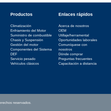
Presión mínima
l
87 PSI
Regulador incluido
Productos
Enlaces rápidos
guridad
No
Sello y anillo de seguridad
incluidos
Climatización
Acerca de nosotros
e
Yes
Enfriamiento del Motor
OEM
Tipo de combustible
Suministro de combustible
Utillaje/herramental
Gas
Tipo de entrada
Chasis y Suspensión
Oportunidades laborales
o de pago
Strainer
Gestión del motor
Comuníquese con
Tipo de salida
Componentes del Sistema
nosotros
Hose
DEF
Dónde comprar
Tipo de terminal
Servicio pesado
Preguntas frecuentes
Screw
Voltaje
Vehículos clásicos
Capacitación a distancia
o de pago
12.0 VDC
Código de propósito de pago
W
erechos reservados.