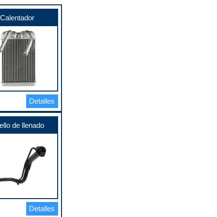
Calentador
Detalles
llo de llenado
Detalles