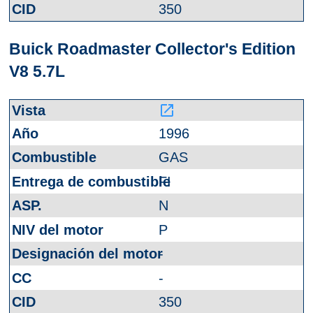
350
Buick Roadmaster Collector's Edition
V8 5.7L
launch
1996
GAS
FI
N
P
-
-
350