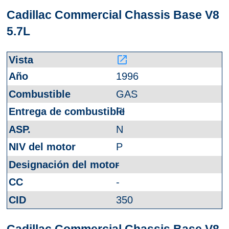
Cadillac Commercial Chassis Base V8
5.7L
launch
1996
GAS
FI
N
P
-
-
350