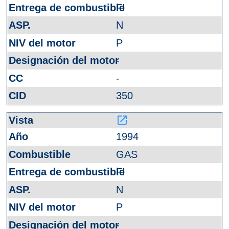
FI
N
P
-
-
350
launch
1994
GAS
FI
N
P
-