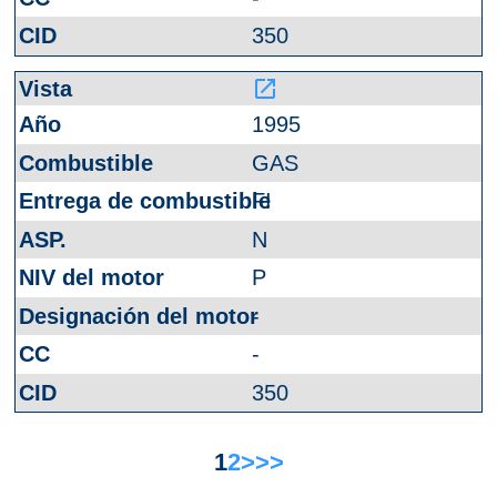
350
launch
1995
GAS
FI
N
P
-
-
350
1
2
>
>>