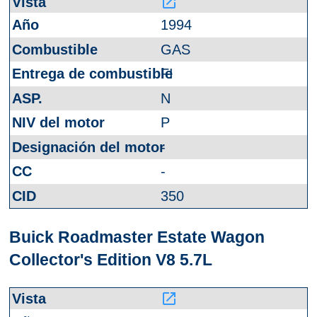
launch
1994
GAS
FI
N
P
-
-
350
Buick Roadmaster Estate Wagon
Collector's Edition V8 5.7L
launch