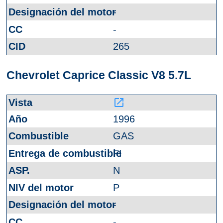
-
-
265
Chevrolet Caprice Classic V8 5.7L
launch
1996
GAS
FI
N
P
-
-