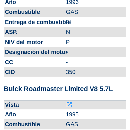
1996
GAS
FI
N
P
-
-
350
Buick Roadmaster Limited V8 5.7L
launch
1995
GAS