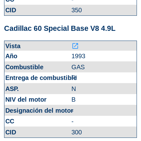
350
Cadillac 60 Special Base V8 4.9L
launch
1993
GAS
FI
N
B
-
-
300