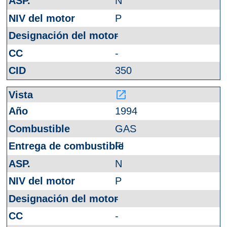
N
P
-
-
350
launch
1994
GAS
FI
N
P
-
-