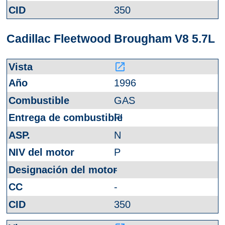
350
Cadillac Fleetwood Brougham V8 5.7L
launch
1996
GAS
FI
N
P
-
-
350