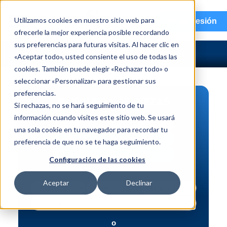
menu
Utilizamos cookies en nuestro sitio web para
Iniciar sesión
ofrecerle la mejor experiencia posible recordando
sus preferencias para futuras visitas. Al hacer clic en
«Aceptar todo», usted consiente el uso de todas las
cookies. También puede elegir «Rechazar todo» o
seleccionar «Personalizar» para gestionar sus
preferencias.
BÚSQUEDA DE PIEZAS
Si rechazas, no se hará seguimiento de tu
información cuando visites este sitio web. Se usará
Vehículo | NIV
una sola cookie en tu navegador para recordar tu
Pieza | N.º de intercambio
preferencia de que no se te haga seguimiento.
Búsqueda avanzada
Configuración de las cookies
Aceptar
Declinar
o