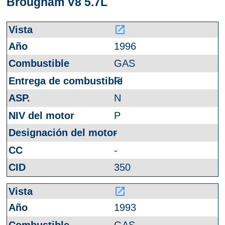
Brougham V8 5.7L
launch
1996
GAS
FI
N
P
-
-
350
launch
1993
GAS