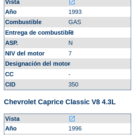
launch
1993
GAS
FI
N
7
-
-
350
Chevrolet Caprice Classic V8 4.3L
launch
1996