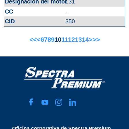
L31
-
350
<<
<
6
7
8
9
10
11
12
13
14
>
>>
Oficina corporativa de Spectra Premium