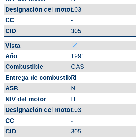
L03
-
305
launch
1991
GAS
FI
N
H
L03
-
305