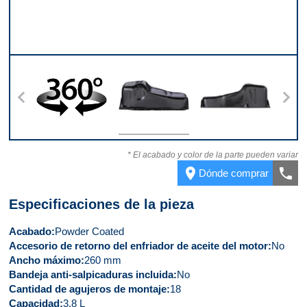
ntera
360
Parte superior
Parte trasera
Part
* El acabado y color de la parte pueden variar
place
call
Dónde comprar
Especificaciones de la pieza
Acabado
Powder Coated
Accesorio de retorno del enfriador de aceite del motor
No
Ancho máximo
260 mm
Bandeja anti-salpicaduras incluida
No
Cantidad de agujeros de montaje
18
Capacidad
3.8 L