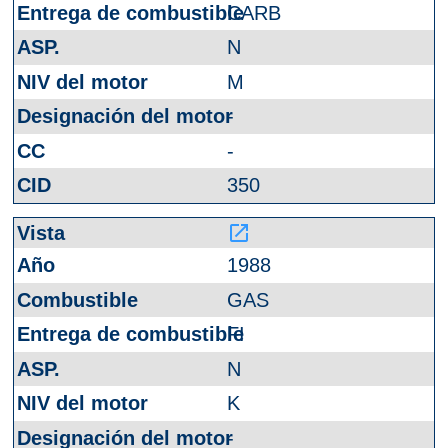
CARB
N
M
-
-
350
launch
1988
GAS
FI
N
K
-