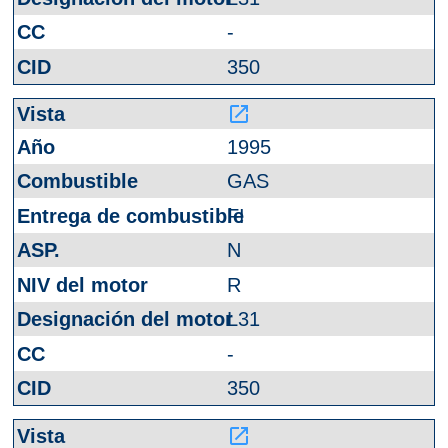
-
350
launch
1995
GAS
FI
N
R
L31
-
350
launch