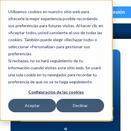
menu
Utilizamos cookies en nuestro sitio web para
Iniciar sesión
ofrecerle la mejor experiencia posible recordando
sus preferencias para futuras visitas. Al hacer clic en
«Aceptar todo», usted consiente el uso de todas las
cookies. También puede elegir «Rechazar todo» o
seleccionar «Personalizar» para gestionar sus
preferencias.
BÚSQUEDA DE PIEZAS
Si rechazas, no se hará seguimiento de tu
información cuando visites este sitio web. Se usará
Vehículo | NIV
una sola cookie en tu navegador para recordar tu
Pieza | N.º de intercambio
preferencia de que no se te haga seguimiento.
Búsqueda avanzada
Configuración de las cookies
Aceptar
Declinar
o