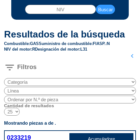
Buscar
Resultados de la búsqueda
Combustible
GAS
Suministro de combustible
FI
ASP.
N
NIV del motor
R
Designación del motor
L31
chevron_left
filter_list
Filtros
Cantidad de resultados
Mostrando piezas a de .
0233219
Acumuladore