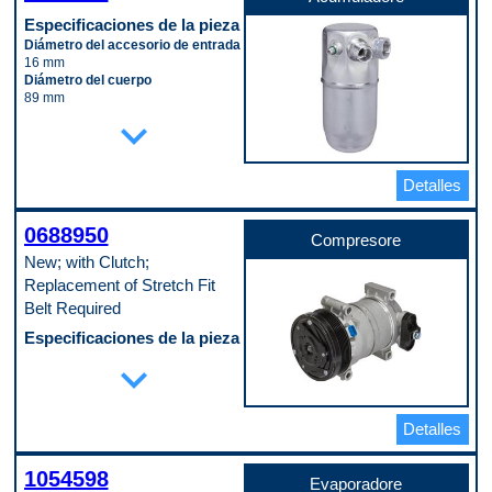
Especificaciones de la pieza
Diámetro del accesorio de entrada
16 mm
Diámetro del cuerpo
89 mm
Longitud del cuerpo
expand_more
203 mm
Material
Aluminum
Detalles
Código de propósito de pago
A
0688950
Compresore
New; with Clutch;
Replacement of Stretch Fit
Belt Required
Especificaciones de la pieza
Cantidad de terminales
expand_more
1
Diámetro de la cresta de la polea
126 mm
Detalles
Diámetro del labio de la polea
131 mm
Diámetro exterior de la carcasa
1054598
122 mm
Evaporadore