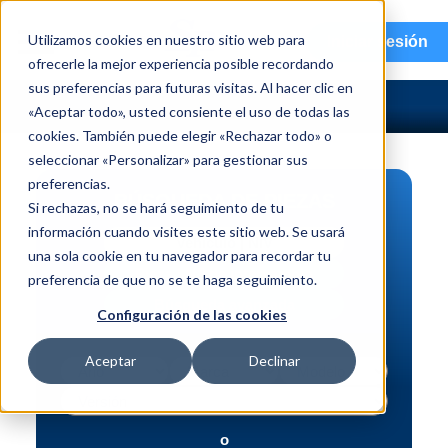
menu
Utilizamos cookies en nuestro sitio web para
Iniciar sesión
ofrecerle la mejor experiencia posible recordando
sus preferencias para futuras visitas. Al hacer clic en
«Aceptar todo», usted consiente el uso de todas las
cookies. También puede elegir «Rechazar todo» o
seleccionar «Personalizar» para gestionar sus
preferencias.
BÚSQUEDA DE PIEZAS
Si rechazas, no se hará seguimiento de tu
información cuando visites este sitio web. Se usará
Vehículo | NIV
una sola cookie en tu navegador para recordar tu
Pieza | N.º de intercambio
preferencia de que no se te haga seguimiento.
Búsqueda avanzada
Configuración de las cookies
Aceptar
Declinar
o