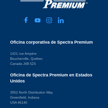
90 mm
Código de propósito de pago
Forma del conector
A
Oval
Herrajes de montaje
incluidos
No
Material de la
carcasa
Aluminum
Soporte de montaje
incluido
Oficina corporativa de Spectra Premium
No
Tipo de conector
(macho/hembra)
1421 rue Ampère
Male
Tipo de grado
Boucherville, Québec
Standard
Canada J4B 5Z5
Replacement
Tipo de terminal
Blade
Oficina de Spectra Premium en Estados
Código de propósito
Unidos
de pago
A
3052 North Distribution Way
Greenfield, Indiana
USA 46140