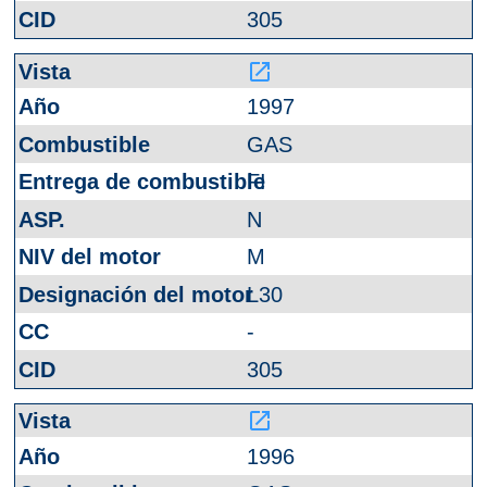
305
launch
1997
GAS
FI
N
M
L30
-
305
launch
1996