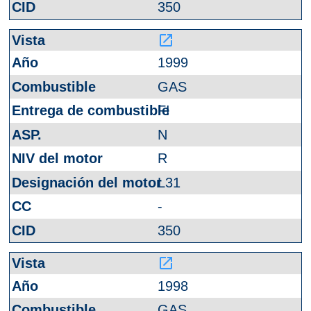
350
launch
1999
GAS
FI
N
R
L31
-
350
launch
1998
GAS