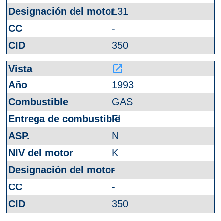
L31
-
350
launch
1993
GAS
FI
N
K
-
-
350