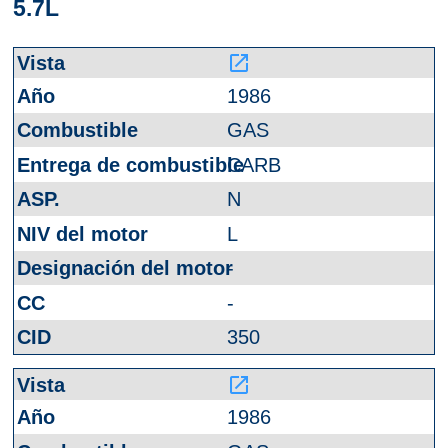
5.7L
launch
1986
GAS
CARB
N
L
-
-
350
launch
1986