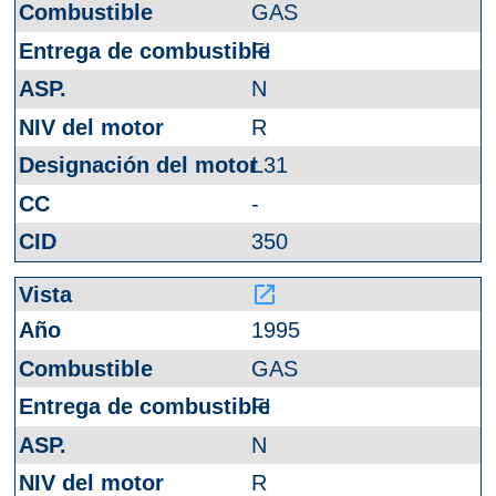
GAS
FI
N
R
L31
-
350
launch
1995
GAS
FI
N
R