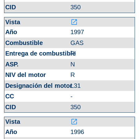
350
launch
1997
GAS
FI
N
R
L31
-
350
launch
1996