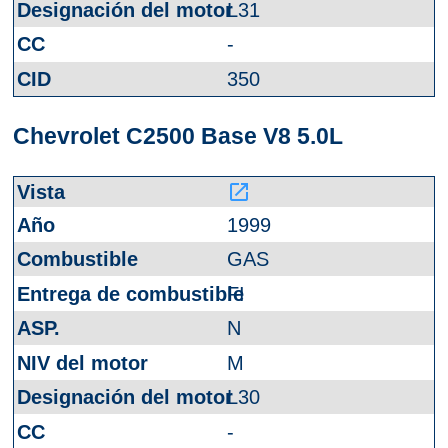
L31
-
350
Chevrolet C2500 Base V8 5.0L
launch
1999
GAS
FI
N
M
L30
-