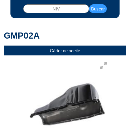
Buscar
GMP02A
Cárter de aceite