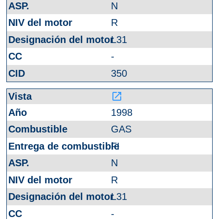
N
R
L31
-
350
launch
1998
GAS
FI
N
R
L31
-