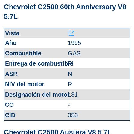
Chevrolet C2500 60th Anniversary V8
5.7L
launch
1995
GAS
FI
N
R
L31
-
350
Chevrolet C2500 Austera V8 5.7L