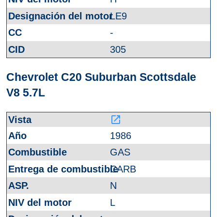
LE9
-
305
Chevrolet C20 Suburban Scottsdale
V8 5.7L
launch
1986
GAS
CARB
N
L