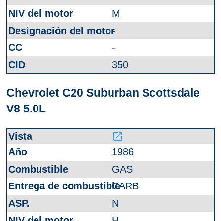
M
-
-
350
Chevrolet C20 Suburban Scottsdale
V8 5.0L
launch
1986
GAS
CARB
N
H