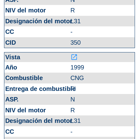
R
L31
-
350
launch
1999
CNG
FI
N
R
L31
-