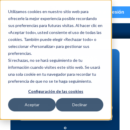
menu
Utilizamos cookies en nuestro sitio web para
Iniciar sesión
ofrecerle la mejor experiencia posible recordando
sus preferencias para futuras visitas. Al hacer clic en
«Aceptar todo», usted consiente el uso de todas las
cookies. También puede elegir «Rechazar todo» o
seleccionar «Personalizar» para gestionar sus
preferencias.
BÚSQUEDA DE PIEZAS
Si rechazas, no se hará seguimiento de tu
información cuando visites este sitio web. Se usará
Vehículo | NIV
una sola cookie en tu navegador para recordar tu
Pieza | N.º de intercambio
preferencia de que no se te haga seguimiento.
Búsqueda avanzada
Configuración de las cookies
Aceptar
Declinar
o