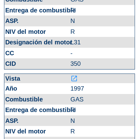
FI
N
R
L31
-
350
launch
1997
GAS
FI
N
R