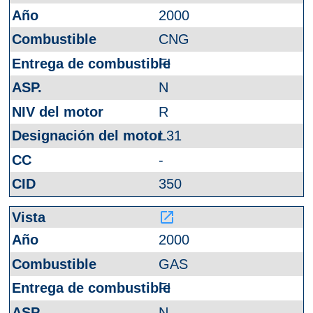
2000
CNG
FI
N
R
L31
-
350
launch
2000
GAS
FI
N