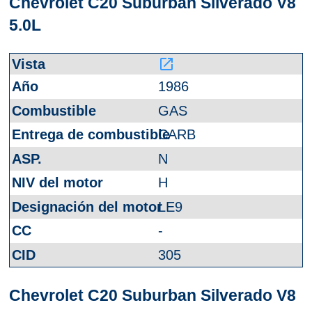
Chevrolet C20 Suburban Silverado V8
5.0L
launch
1986
GAS
CARB
N
H
LE9
-
305
Chevrolet C20 Suburban Silverado V8