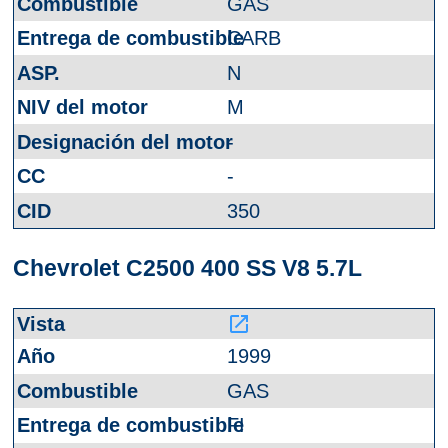
GAS
CARB
N
M
-
-
350
Chevrolet C2500 400 SS V8 5.7L
launch
1999
GAS
FI