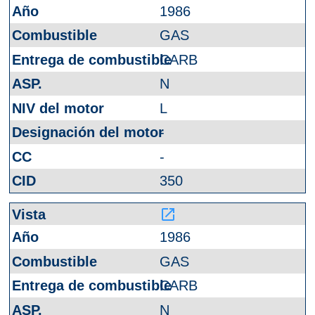
1986
GAS
CARB
N
L
-
-
350
launch
1986
GAS
CARB
N