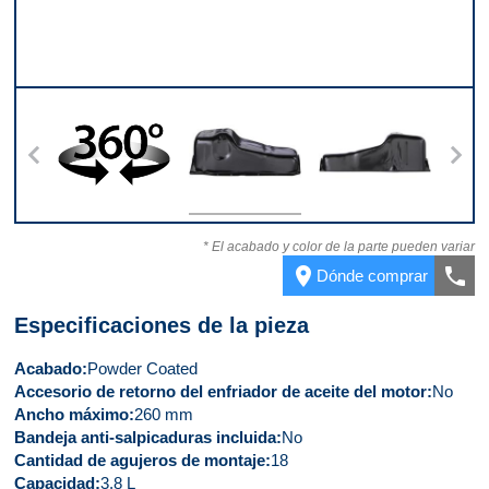
ntera
360
Parte superior
Parte trasera
Part
* El acabado y color de la parte pueden variar
place
call
Dónde comprar
Especificaciones de la pieza
Acabado
Powder Coated
Accesorio de retorno del enfriador de aceite del motor
No
Ancho máximo
260 mm
Bandeja anti-salpicaduras incluida
No
Cantidad de agujeros de montaje
18
Capacidad
3.8 L