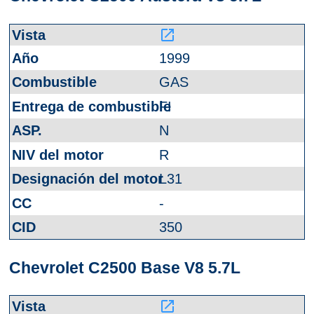
launch
1999
GAS
FI
N
R
L31
-
350
Chevrolet C2500 Base V8 5.7L
launch