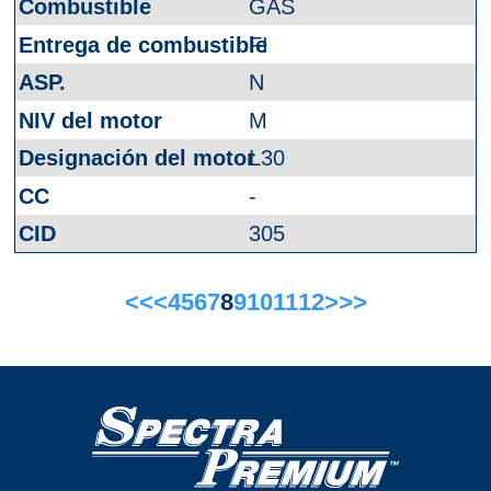
GAS
FI
N
M
L30
-
305
<<
<
4
5
6
7
8
9
10
11
12
>
>>