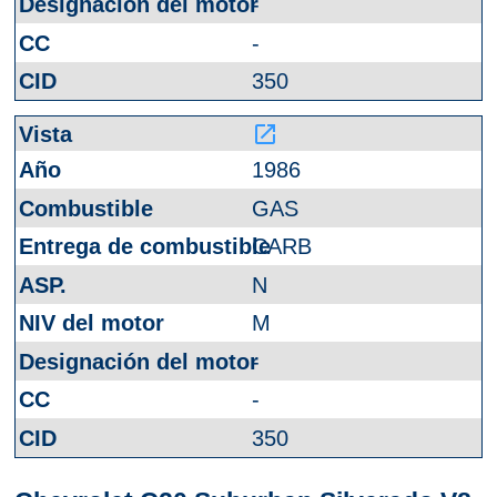
-
-
350
launch
1986
GAS
CARB
N
M
-
-
350