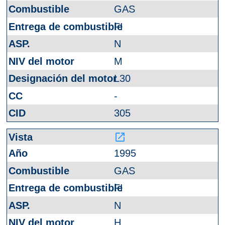
GAS
FI
N
M
L30
-
305
launch
1995
GAS
FI
N
H