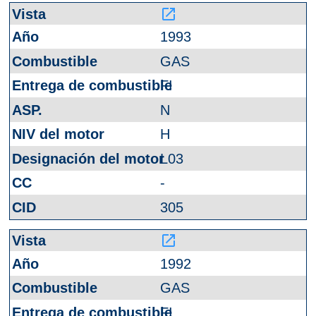
launch
1993
GAS
FI
N
H
L03
-
305
launch
1992
GAS
FI