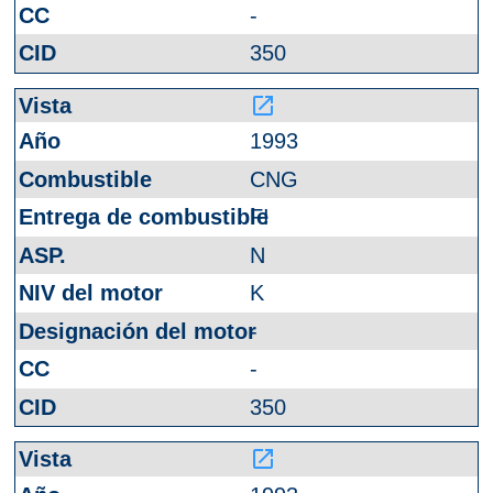
-
350
launch
1993
CNG
FI
N
K
-
-
350
launch