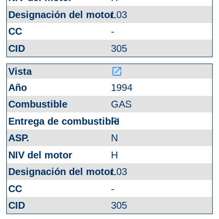
L03
-
305
launch
1994
GAS
FI
N
H
L03
-
305