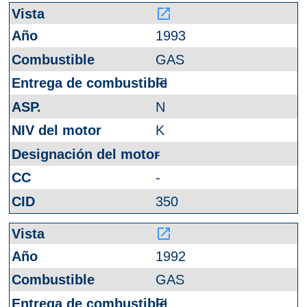
launch
1993
GAS
FI
N
K
-
-
350
launch
1992
GAS
FI