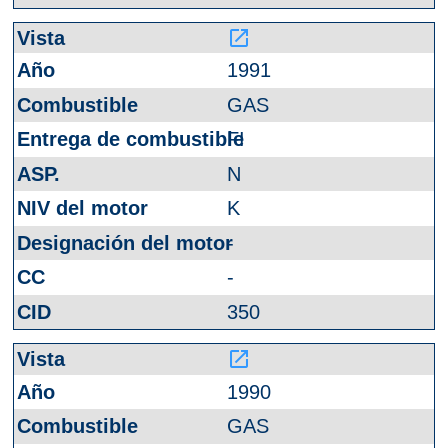
launch
1991
GAS
FI
N
K
-
-
350
launch
1990
GAS