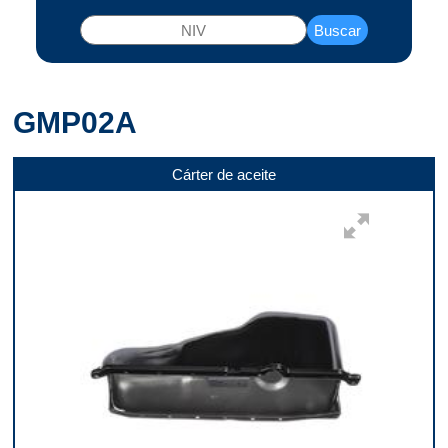
Buscar
GMP02A
Cárter de aceite