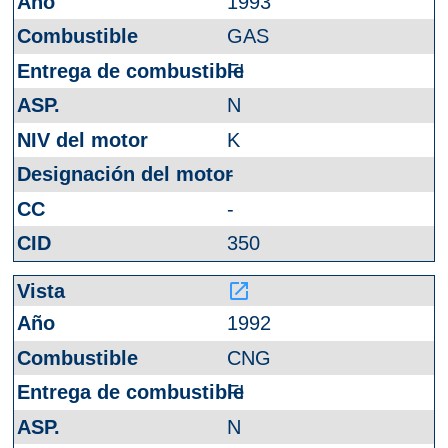
1993
GAS
FI
N
K
-
-
350
launch
1992
CNG
FI
N