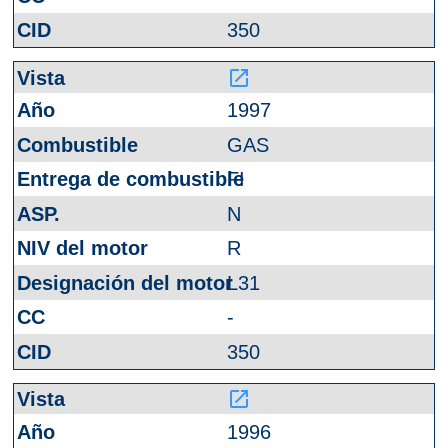
350
launch
1997
GAS
FI
N
R
L31
-
350
launch
1996