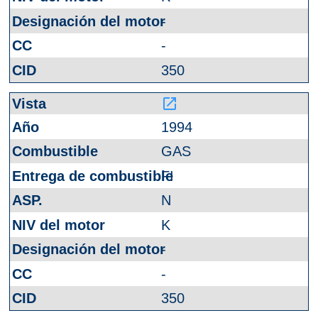
-
-
350
launch
1994
GAS
FI
N
K
-
-
350