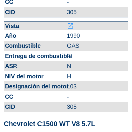
-
305
launch
1990
GAS
FI
N
H
L03
-
305
Chevrolet C1500 WT V8 5.7L