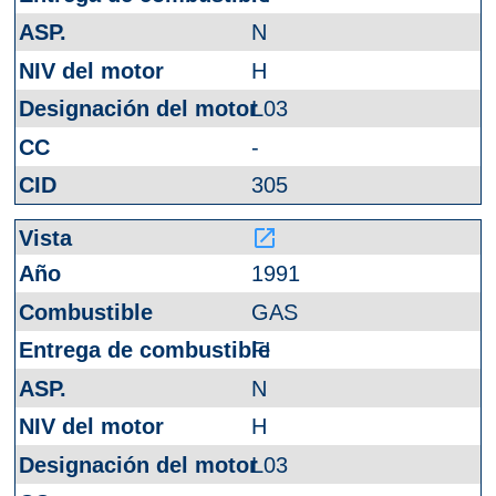
N
H
L03
-
305
launch
1991
GAS
FI
N
H
L03