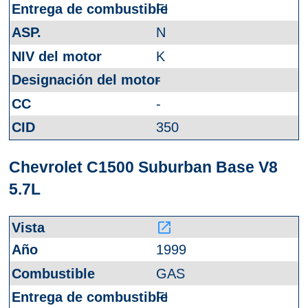
FI
N
K
-
-
350
Chevrolet C1500 Suburban Base V8
5.7L
launch
1999
GAS
FI