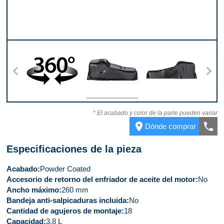
ntera
360
Parte superior
Parte trasera
Part
* El acabado y color de la parte pueden variar
place
call
Dónde comprar
Especificaciones de la pieza
Acabado
Powder Coated
Accesorio de retorno del enfriador de aceite del motor
No
Ancho máximo
260 mm
Bandeja anti-salpicaduras incluida
No
Cantidad de agujeros de montaje
18
Capacidad
3.8 L