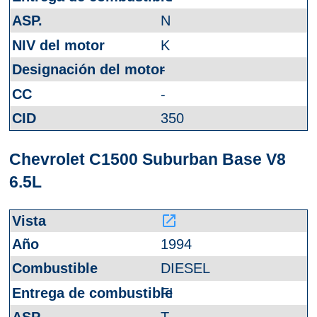
N
K
-
-
350
Chevrolet C1500 Suburban Base V8
6.5L
launch
1994
DIESEL
FI