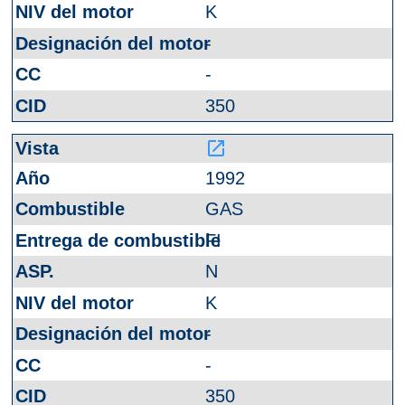
K
-
-
350
launch
1992
GAS
FI
N
K
-
-
350