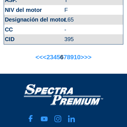
T
F
L65
-
395
<<
<
2
3
4
5
6
7
8
9
10
>
>>