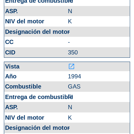
FI
N
K
-
-
350
launch
1994
GAS
FI
N
K
-