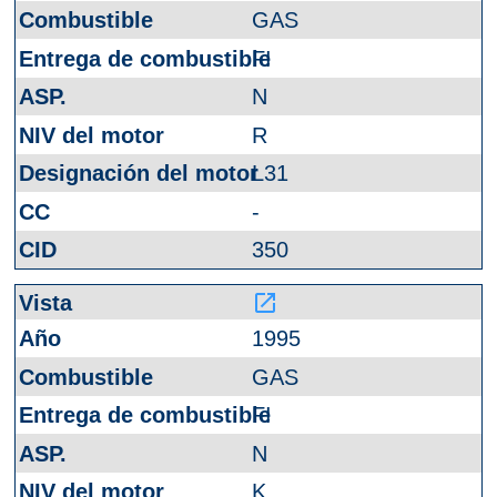
GAS
FI
N
R
L31
-
350
launch
1995
GAS
FI
N
K