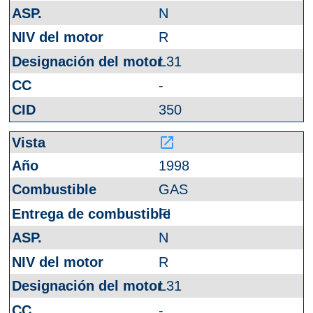
N
R
L31
-
350
launch
1998
GAS
FI
N
R
L31
-