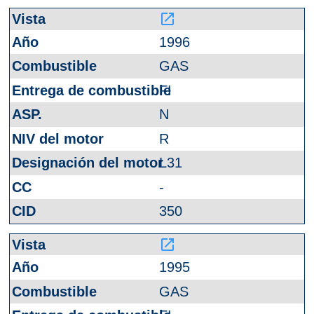
launch
1996
GAS
FI
N
R
L31
-
350
launch
1995
GAS