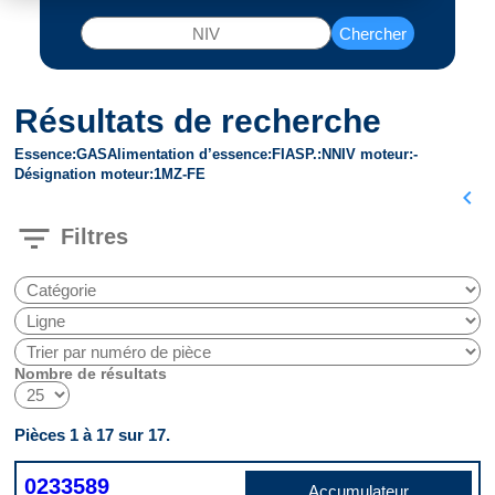
Chercher
Résultats de recherche
Essence
GAS
Alimentation d’essence
FI
ASP.
N
NIV moteur
-
Désignation moteur
1MZ-FE
chevron_left
filter_list
Filtres
Nombre de résultats
Pièces 1 à 17 sur 17.
0233589
Accumulateur