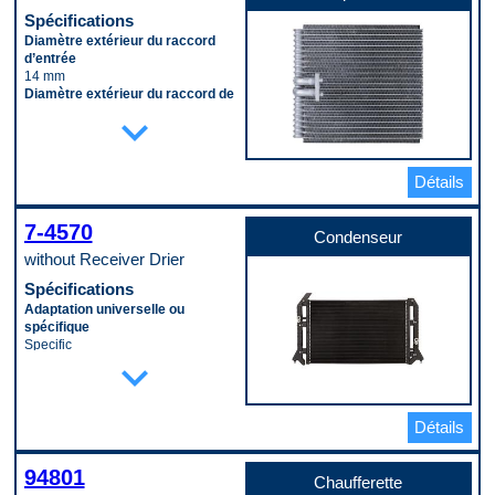
Code pop.
Spécifications
W
Diamètre extérieur du raccord
d’entrée
14 mm
Diamètre extérieur du raccord de
sortie
expand_more
14 mm
Hauteur
243 mm
Détails
Largeur
235 mm
Matériau
7-4570
Aluminum
Condenseur
Profondeur
without Receiver Drier
85 mm
Spécifications
Type de raccord d’entrée
(mâle/femelle)
Adaptation universelle ou
Male
spécifique
Type de raccord de sortie
Specific
expand_more
(mâle/femelle)
Épaisseur du cœur
Male
16 mm
Code pop.
Inclut le déshydrateur
W
No
Détails
Largeur du cœur
376 mm
Longueur du cœur
94801
Chaufferette
615 mm