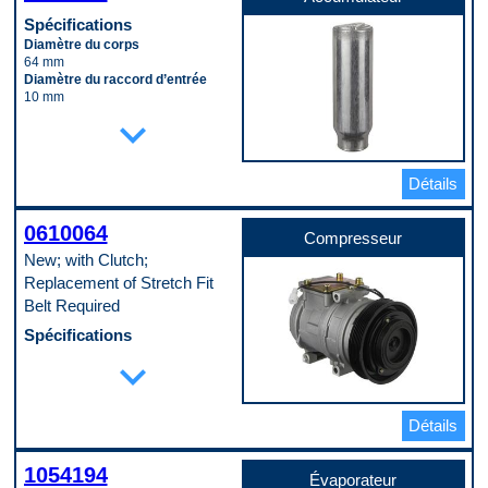
Spécifications
Diamètre du corps
64 mm
Diamètre du raccord d’entrée
10 mm
Longueur du corps
expand_more
178 mm
Matériau
Aluminum
Détails
Code pop.
B
0610064
Compresseur
New; with Clutch;
Replacement of Stretch Fit
Belt Required
Spécifications
Embrayage inclus
expand_more
Yes
Quantité de bornes
1
Détails
Quantité de connecteurs
1
Type de montage
1054194
Direct
Évaporateur