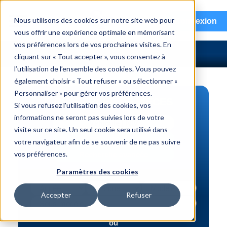
menu
Nous utilisons des cookies sur notre site web pour
Connexion
vous offrir une expérience optimale en mémorisant
vos préférences lors de vos prochaines visites. En
cliquant sur « Tout accepter », vous consentez à
l’utilisation de l’ensemble des cookies. Vous pouvez
également choisir « Tout refuser » ou sélectionner «
Personnaliser » pour gérer vos préférences.
RECHERCHE DE PIÈCES
Si vous refusez l'utilisation des cookies, vos
informations ne seront pas suivies lors de votre
Véhicule | NIV
visite sur ce site. Un seul cookie sera utilisé dans
Numéro de pièce | interchange
votre navigateur afin de se souvenir de ne pas suivre
vos préférences.
Recherche avancée
Paramètres des cookies
Accepter
Refuser
ou