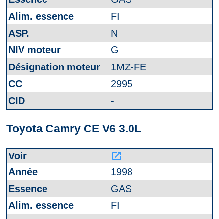
FI
N
G
1MZ-FE
2995
-
Toyota Camry CE V6 3.0L
launch
1998
GAS
FI