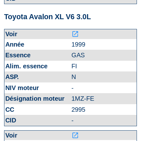
Toyota Avalon XL V6 3.0L
launch
1999
GAS
FI
N
-
1MZ-FE
2995
-
launch