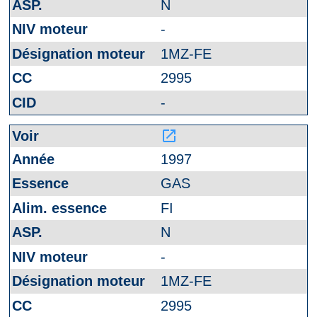
N
-
1MZ-FE
2995
-
launch
1997
GAS
FI
N
-
1MZ-FE
2995