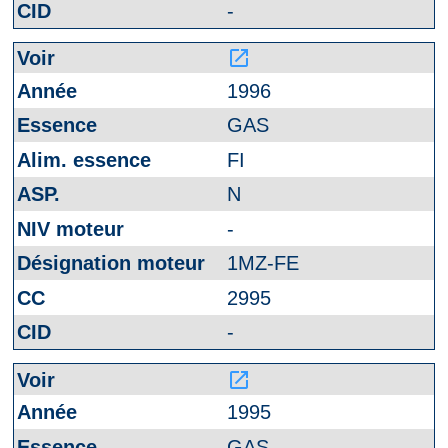
-
launch
1996
GAS
FI
N
-
1MZ-FE
2995
-
launch
1995
GAS