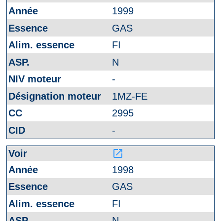
1999
GAS
FI
N
-
1MZ-FE
2995
-
launch
1998
GAS
FI
N