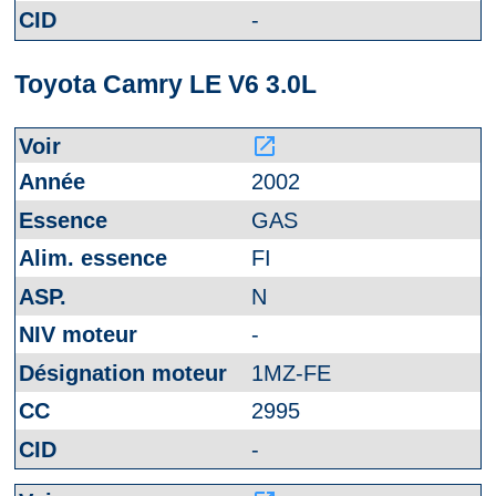
-
Toyota Camry LE V6 3.0L
launch
2002
GAS
FI
N
-
1MZ-FE
2995
-