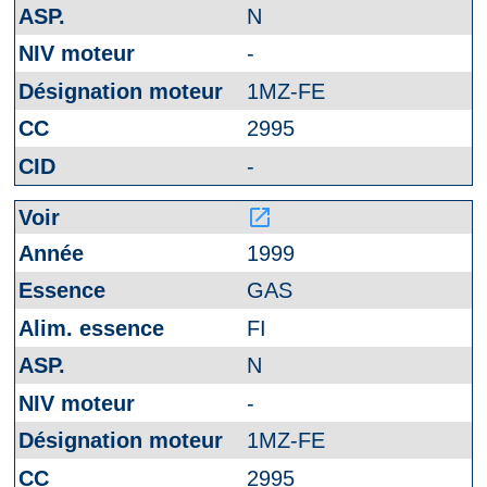
N
-
1MZ-FE
2995
-
launch
1999
GAS
FI
N
-
1MZ-FE
2995