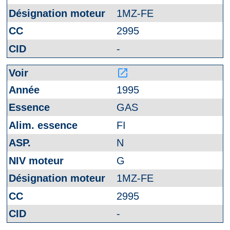
1MZ-FE
2995
-
launch
1995
GAS
FI
N
G
1MZ-FE
2995
-