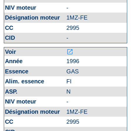
-
1MZ-FE
2995
-
launch
1996
GAS
FI
N
-
1MZ-FE
2995