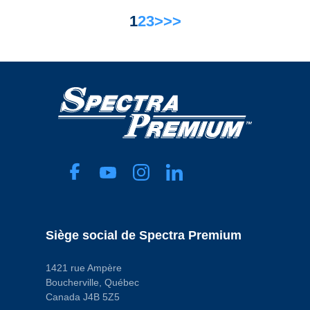
1
2
3
>
>>
Siège social de Spectra Premium
1421 rue Ampère
Boucherville, Québec
Canada J4B 5Z5