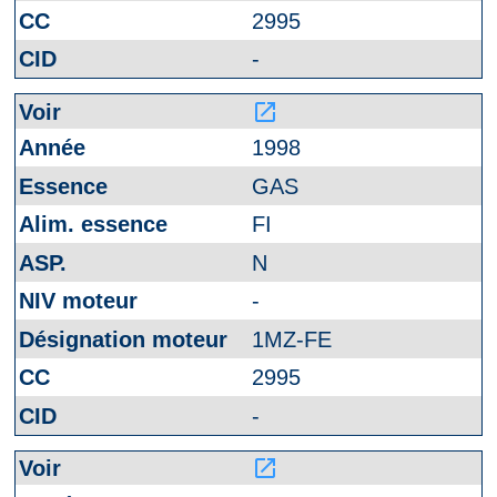
2995
-
launch
1998
GAS
FI
N
-
1MZ-FE
2995
-
launch