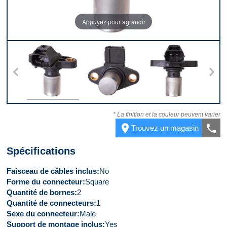
Appuyez pour agrandir
s
Dessus
Dessous
Devant
* La finition et la couleur peuvent varier
place
call
Trouvez un magasin
Spécifications
Faisceau de câbles inclus
No
Forme du connecteur
Square
Quantité de bornes
2
Quantité de connecteurs
1
Sexe du connecteur
Male
Support de montage inclus
Yes