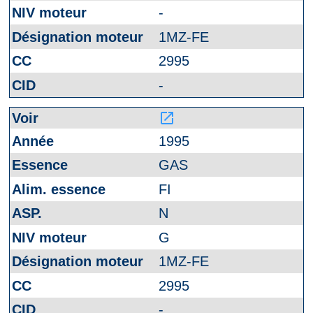
-
1MZ-FE
2995
-
launch
1995
GAS
FI
N
G
1MZ-FE
2995
-