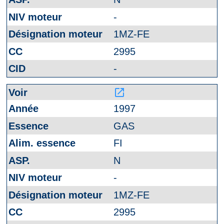
-
1MZ-FE
2995
-
launch
1997
GAS
FI
N
-
1MZ-FE
2995