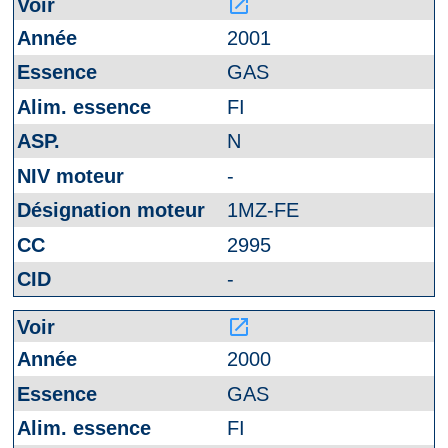
launch
2001
GAS
FI
N
-
1MZ-FE
2995
-
launch
2000
GAS
FI