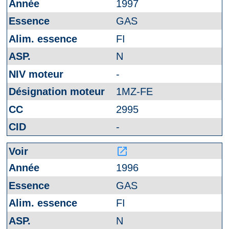
1997
GAS
FI
N
-
1MZ-FE
2995
-
launch
1996
GAS
FI
N