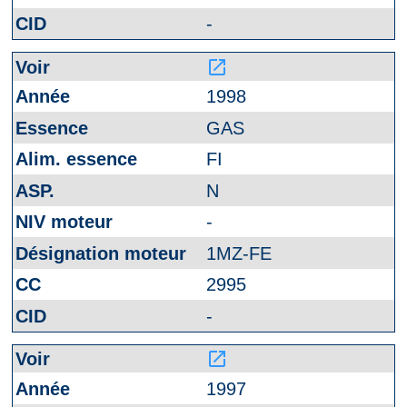
-
launch
1998
GAS
FI
N
-
1MZ-FE
2995
-
launch
1997