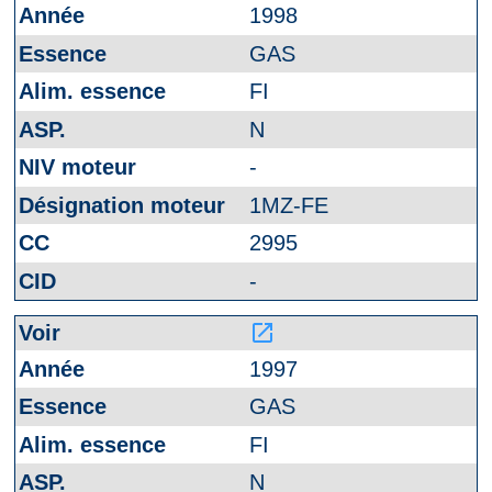
1998
GAS
FI
N
-
1MZ-FE
2995
-
launch
1997
GAS
FI
N