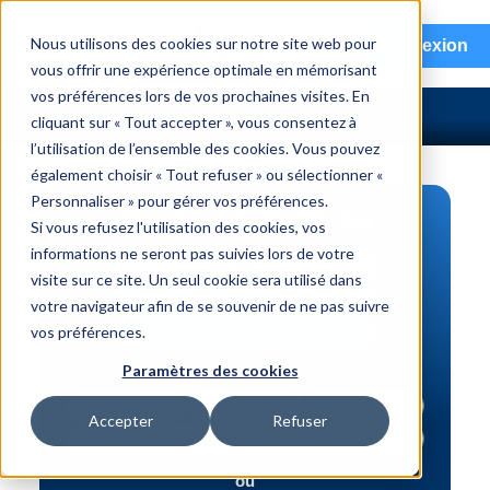
menu
Nous utilisons des cookies sur notre site web pour
Connexion
vous offrir une expérience optimale en mémorisant
vos préférences lors de vos prochaines visites. En
cliquant sur « Tout accepter », vous consentez à
l’utilisation de l’ensemble des cookies. Vous pouvez
également choisir « Tout refuser » ou sélectionner «
Personnaliser » pour gérer vos préférences.
RECHERCHE DE PIÈCES
Si vous refusez l'utilisation des cookies, vos
informations ne seront pas suivies lors de votre
Véhicule | NIV
visite sur ce site. Un seul cookie sera utilisé dans
Numéro de pièce | interchange
votre navigateur afin de se souvenir de ne pas suivre
vos préférences.
Recherche avancée
Paramètres des cookies
Accepter
Refuser
ou