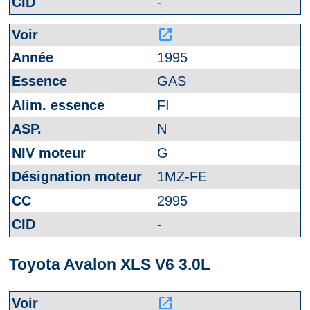
-
launch
1995
GAS
FI
N
G
1MZ-FE
2995
-
Toyota Avalon XLS V6 3.0L
launch