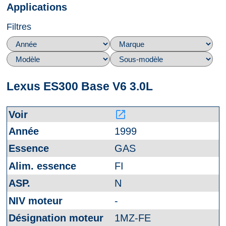
Applications
Filtres
Lexus ES300 Base V6 3.0L
launch
1999
GAS
FI
N
-
1MZ-FE