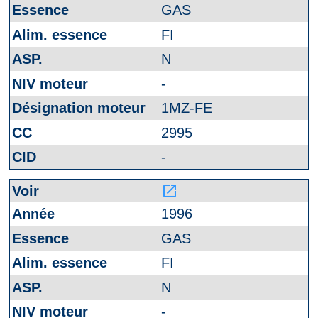
GAS
FI
N
-
1MZ-FE
2995
-
launch
1996
GAS
FI
N
-