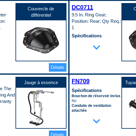
Spécifications
4 Bolts
Type de raccord de sortie
ntrée
Voltage
Threaded
Châssis inclus
DC0711
Couvercle de
C
12.0 VDC
Type de raccord de sortie
No
ter
9.5 In. Ring Gear;
différentiel
Code pop.
(mâle/femelle)
Diamètre d’entrée
cords du
sortie
C
Female
1.3125 in
on:
Position: Rear; Qty Req.:
e de
Code pop.
Diamètre de sortie
1
1
sortie
A
1.5625 in
Distance entre raccords du
cords du
Spécifications
refroidisseur d’huile de
e moteur
ssage
Bouchon de remplissage
expand_more
transmission
inclus
11.5 in
rée
No
Distance entre raccords du
 inclus
Bouchon de vidange inclus
refroidisseur d’huile moteur
tie
No
11.5 in
 inclus
Boulons de montage inclus
Détails
Emplacement d’entrée
No
Top Left
Finition
Emplacement de sortie
FN709
Powder Coated
Jauge à essence
Tuyau
Bottom Right
chéité
Joint ou joint d’étanchéité
ce The
Épaisseur du cœur
ite
inclus
Spécifications
2.25 in
ing And
No
Bouchon de réservoir inclus
Hauteur du cœur
Matériau
rranty
No
34.0625 in
ite de
Steel
Conduite de ventilation
Largeur de la conduite
e boulons
Quantité de trous de boulons
attachée
d’entrée
de montage
lage
Yes
expand_more
3.25 in
14
Couleur
Largeur de la conduite de
incipal
Support de palier principal
Black
sortie
uite
No
Diamètre intérieur du
3.25 in
Type de grade
Détails
conduit de ventilation 1