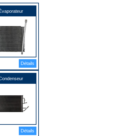
Évaporateur
Détails
Condenseur
Détails