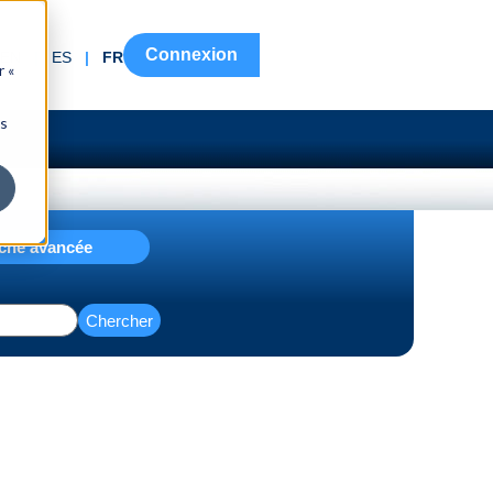
Connexion
EN
|
ES
|
FR
r «
ns
che avancée
Chercher