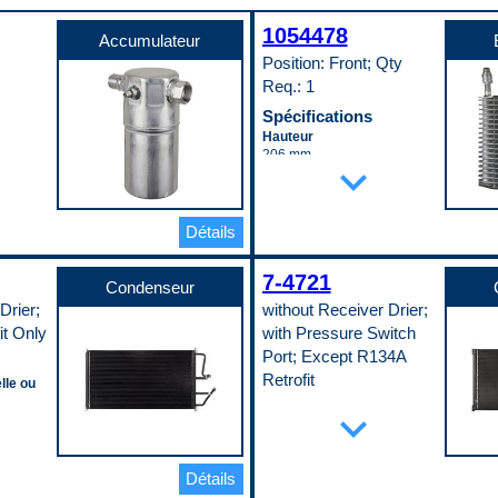
1054478
Accumulateur
Position: Front; Qty
Req.: 1
Spécifications
Hauteur
206 mm
expand_more
Largeur
291 mm
Matériau
Aluminum
Détails
Profondeur
65 mm
7-4721
Type de raccord d’entrée
Condenseur
(mâle/femelle)
Drier;
without Receiver Drier;
Male
it Only
with Pressure Switch
Type de raccord de sortie
(mâle/femelle)
Port; Except R134A
Male
Retrofit
lle ou
Code pop.
C
Spécifications
expand_more
Adaptation universelle ou
spécifique
Specific
ur
Détails
Épaisseur du cœur