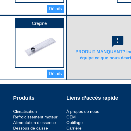
Type de carter
0.375 in
1.5 in
Wet
Élément d’indication de
Détails
Largeur de sangle 2
Type de carter avec renvoi
carburant inclus
1.5 in
No
No
inclus
Longueur de sangle 1
Code pop.
Filtre inclus
Crépine
46.5 in
B
No
Longueur de sangle 2
Joint et anneau de
/femelle)
46.5 in
verrouillage inclus
ur
feedback
Matériau
Yes
Satin Coat Steel
Joint ou joint d’étanchéité
chéité
Quantité de sangles
inclus
2
PRODUIT MANQUANT? Indi
Yes
du
Quincaillerie de montage
équipe ce que nous devri
Pression maximale
incluse
26 PSI
No
Pression minimale
Code pop.
12 PSI
Détails
B
Quantité de sortie
1
Quincaillerie de montage
incluse
Yes
Produits
Liens d’accès rapide
Régulateur inclus
No
Type d’entrée
Climatisation
À propos de nous
Strainer
ntage
Refroidissement moteur
OEM
Type de borne
Alimentation d’essence
Outillage
Blade
Dessous de caisse
Carrière
Type de carburant
pleine