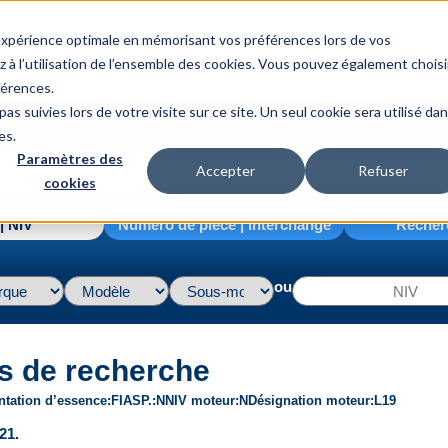
 expérience optimale en mémorisant vos préférences lors de vos
z à l’utilisation de l’ensemble des cookies. Vous pouvez également choisi
férences.
as suivies lors de votre visite sur ce site. Un seul cookie sera utilisé da
es.
Paramètres des
Accepter
Refuser
cookies
| NIV
Numéro de pièce | interchange
Recher
ou
s de recherche
ntation d’essence
FI
ASP.
N
NIV moteur
N
Désignation moteur
L19
21.