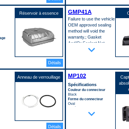
Largeur du cœur
nt
Standard Replacement
16 mm
17.25 in
uite de
Code pop.
Diamètre intérieur du tube
Longueur de la conduite
GMP41A
N
inclus
Réservoir à essence
de remplissage
C
d’entrée
51 mm
x
Failure to use the vehicle
18.75 in
Longueur
Longueur de la conduite de
OEM approved sealing
254 mm
sortie
ir
method will void the
ur
Matériau
18.75 in
Steel
warranty.; Gasket
Matériau du cœur
 du
lage
chéité
Quantité de ventilations
Aluminum
And/Or Sealant Not
e de
expand_more
1
Matériau du réservoir
Included
Quincaillerie de montage
Plastic
justable
incluse
Nombre de plaques du
 du
Spécifications
No
refroidisseur d’huile de
e moteur
Avec déflecteurs
Détails
incluse
Tuyau inclus
transmission
Yes
No
5
 du cœur
eurs
Bac anti-projection inclus
Type de carburant
MP102
Nombre de plaques du
No
Anneau de verrouillage
Capt
compatible
refroidisseur d’huile moteur
e de
 attaché
Bouchon de vidange inclus
Gas
absol
4
Spécifications
Yes
Code pop.
Nombre de rangées du cœur
ème de
Capacité
Couleur du connecteur
teurs
A
2
e de
6.7 L
Black
Refroidisseur d’huile de
e
tion
Couleur
Forme du connecteur
transmission inclus
Black
Oval
Yes
le moteur
Emplacement du carter
Matériau du corps
expand_more
Refroidisseur d’huile de
n de
Rear
Plastic
transmission interne
Finition
Quantité de bornes
ions
Yes
le moteur
Powder Coated
3
Refroidisseur d’huile moteur
iau
Détails
Joint ou joint d’étanchéité
Quantité de connecteurs
pleine