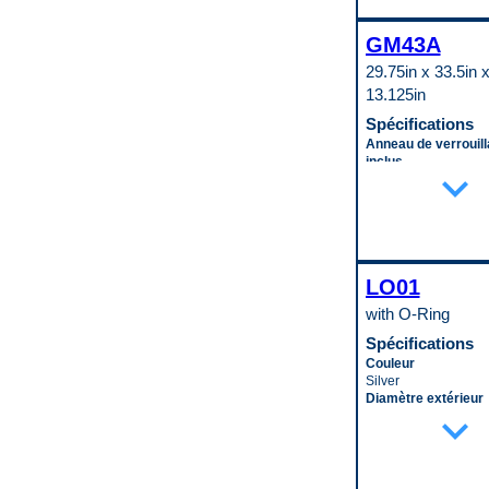
20.875 in
Standard Replaceme
Diamètre de sortie
Longueur de la cond
Code pop.
10 mm
sortie
GM43A
N
Faisceau de câbles 
20.875 in
No
29.75in x 33.5in 
Matériau du cœur
Filtre inclus
Aluminum
13.125in
Yes
Matériau du réservo
Forme du connecte
Spécifications
Plastic
Oval
Nombre de plaques
Anneau de verrouil
Joint ou joint d’étan
refroidisseur d’huil
inclus
inclus
expand_more
transmission
Yes
Yes
7
Capacité
Niveau de flotteur a
Nombre de plaques
42 gal
No
refroidisseur d’huil
Carter attaché
Pompe à carburant 
5
Yes
No
Nombre de rangées
Carter avec déflect
Quantité d’entrée
LO01
2
No
1
Refroidisseur d’huil
Col de remplissage
Quantité de bornes
with O-Ring
transmission inclus
No
3
Yes
Compatibilité syst
Spécifications
Quantité de connec
Refroidisseur d’huil
carburant
1
Couleur
transmission intern
Electronic Fuel Injec
Quantité de fils
Silver
Yes
Couleur
3
Diamètre extérieur
Refroidisseur d’hui
Silver
expand_more
Quantité de sortie
3.875 in
inclus
Élément d’indicatio
1
Diamètre intérieur
Yes
carburant inclus
Quantité de ventilat
3.125 in
Refroidisseur d’hui
No
1
Épaisseur
interne
Épaisseur du matér
Résistance (Ohms) 
0.25 in