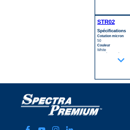
Taille de clé
48 gph
0.875 in
Débit maximal
Taille du filetage
56 gph
M18 - 1.5
Faisceau de câbles 
STR02
Type de borne
Yes
Bullet
Filtre inclus
Spécifications
Type de borne (mâle
Yes
Male
Cotation micron
Forme du connecte
Type de capteur
50
Round
Wide-Band
Couleur
Joint ou joint d’étan
Type de montage
White
inclus
Screw
Diamètre intérieur 
Yes
expand_more
Code pop.
raccord
Masse négative
W
19 mm
Yes
Largeur
Pression maximale
45 mm
25 PSI
Longueur
Pression minimale
165 mm
15 PSI
Matériau
Quantité d’entrée
Depth Media
1
Type de fixation
Quantité de bornes
Push On
3
Code pop.
Quantité de sortie
A
1
Quincaillerie de mo
incluse
Yes
Résistance (Ohms) 