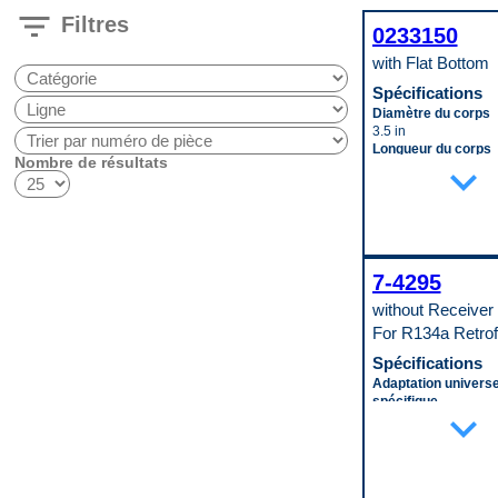
filter_list
Filtres
0233150
with Flat Bottom
Spécifications
Diamètre du corps
3.5 in
Longueur du corps
Nombre de résultats
expand_more
8.0625 in
Code pop.
A
7-4295
without Receiver 
For R134a Retrof
Spécifications
Adaptation universe
spécifique
expand_more
Specific
Épaisseur du cœur
18 mm
Inclut le déshydrate
No