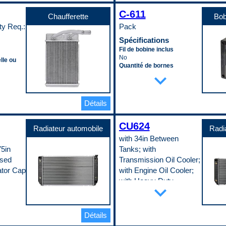
22 mm
Inclut le déshydrateur
C-611
Chaufferette
Bob
No
ty Req.:
Pack
Largeur du cœur
411 mm
Spécifications
Longueur du cœur
Fil de bobine inclus
702 mm
ntage
No
Matériau du cœur
lle ou
Quantité de bornes
Aluminum
expand_more
4
Quincaillerie de montage
e inclus
Quincaillerie de montage
incluse
’entrée
incluse
No
 raccord
No
Refroidisseur d’huile inclus
e sortie
Détails
Rempli d’huile
No
No
Taille du filetage du raccord
 raccord
Sexe du connecteur
d’entrée
CU624
Radiateur automobile
Radi
Female
M20 - 1.5
with 34in Between
Support de montage inclus
Taille du filetage du raccord
No
de sortie
75in
Tanks; with
Type d’allumage
M20 - 1.5
ised
Transmission Oil Cooler;
Electronic
Type de cœur de
andard du
ator Cap
with Engine Oil Cooler;
Type de bobine
condenseur
Conventional
Parallel Flow
with Heavy Duty
ir
expand_more
Type de borne
Type de raccord d’entrée
andard du
Cooling; Services OE #
Blade
Threaded
52478818; Radiator Cap
Type de borne (mâle/femelle)
Type de raccord d’entrée
Male
(mâle/femelle)
Is Required
ntrée
Détails
Type de montage
Female