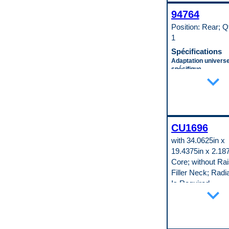
Largeur du cœur
94764
391 mm
Longueur du cœur
Position: Rear; Q
708 mm
1
Matériau du cœur
Aluminum
Spécifications
Quincaillerie de mo
Adaptation universe
incluse
spécifique
No
expand_more
Specific
Refroidisseur d’huil
Diamètre du tuyau d
No
0.75 in
Taille du filetage du
Diamètre du tuyau d
d’entrée
0.75 in
3/4" - 16
Hauteur
Taille du filetage du
CU1696
8.25 in
de sortie
Largeur
3/4" - 16
with 34.0625in x
6.75 in
Type de cœur de
19.4375in x 2.18
Longueur
condenseur
1 in
Parallel Flow
Core; without Ra
Matériau du cœur
Type de filetage st
Filler Neck; Radi
Aluminum
raccord d’entrée
Is Required
Matériau du réservo
UNF
expand_more
Aluminum
Type de filetage st
Spécifications
Matériau du tube
raccord de sortie
Châssis inclus
Aluminum
UNF
No
Code pop.
Type de raccord d’e
Diamètre d’entrée
W
Threaded