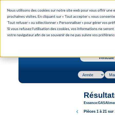
menu
Nous utilisons des cookies sur notre site web pour vous offrir une
Menu
prochaines visites. En cliquant sur « Tout accepter », vous consente
Tout refuser » ou sélectionner « Personnaliser » pour gérer vos pré
Si vous refusez l'utilisation des cookies, vos informations ne seront p
votre navigateur afin de se souvenir de ne pas suivre vos préférenc
navigate_next
Accueil
1993 / GMC / K2500 Suburban / Base V8 7.4L
Véhicule 
Résultat
Essence
GAS
Alime
chevron_left
Pièces 1 à 21 sur 