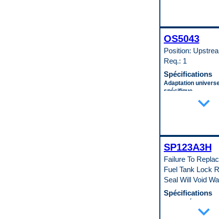
Yes
0.029 in
95 Ohms
Joint ou joint d’étan
Type de montage
Hauteur
Résistance (Ohms) 
inclus
Saddle
13.125 in
0 Ohms
Yes
Type de raccord du
Joint torique inclus
Sexe du connecteu
Largeur de jante
refroidisseur d’huil
Yes
OS5043
Female
0.375 in
transmission
Largeur
Taille du filetage du
Matériau
1/2-20 UNF Female
33.5 in
Position: Upstre
d’entrée
Steel / Polymer
Type de raccord du
Longueur
Req.: 1
M14 - 1.5
Résistant à la corro
refroidisseur d’huil
29.75 in
Taille du filetage du
Yes
M20 - 1.5 Female
Pompe à carburant 
Spécifications
de sortie
Code pop.
Type de refroidisseu
No
Adaptation universe
M16 - 1.5
A
de transmission
Revêtement du rése
spécifique
Type de borne
expand_more
Plated
carburant
Specific
Pin
Type de refroidisseu
Lead-Tin Coating
Calibre du fil
Type de fixation d’e
moteur
Sangles de montag
20 ga.
Inverted Flare
Plated
incluses
Chauffé
Type de raccord de 
Type flux descenda
No
No
Inverted Flare
transversal
Code pop.
Forme du connecte
Code pop.
Cross Flow
B
SP123A3H
Round
B
Code pop.
Longueur du faisce
Failure To Repla
A
câbles
Fuel Tank Lock R
11.3125 in
Longueur totale
Seal Will Void Wa
16.3125 in
Spécifications
Quantité de fils
1
Dans le réservoir o
expand_more
Sexe du connecteu
In Tank
Male
Débit libre minimal