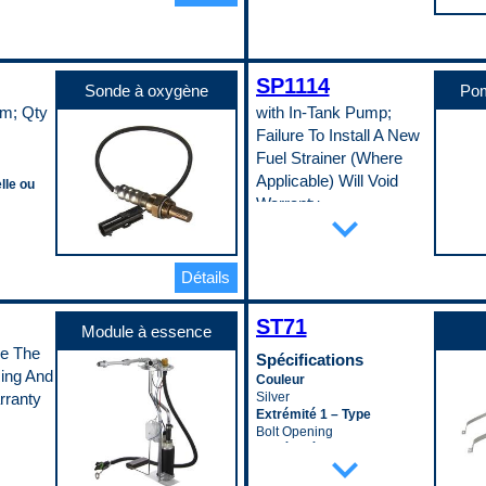
inclus
inclus
1
chéité
Yes
No
Quantité de ports
vide
Refroidisseur d’huile moteur
Largeur maximale
1
interne
264 mm
Sexe du connecteur
r
Yes
e de
Longueur
Female
SP1114
Sonde à oxygène
Pom
Type de montage
600 mm
Type de borne
 raccord
Saddle
am; Qty
with In-Tank Pump;
Matériau
Bullet
Type de raccord du
Cold Rolled Steel (EDDQ)
Type de borne (mâle/femelle)
Failure To Install A New
sion
refroidisseur d’huile de
e moteur
Orifice de jauge
Female
 raccord
Fuel Strainer (Where
transmission
incluse
Yes
Code pop.
5/8-18 UNF Female
r d’huile
Applicable) Will Void
Orifice du capteur de niveau
A
lle ou
Type de raccord du
rvoir de
d’huile
Warranty
expand_more
refroidisseur d’huile moteur
No
M20 - 1.5 Female
r d’huile
Spécifications
Profondeur maximale
ntrée
Type de refroidisseur d’huile
e
234 mm
Adaptation universelle ou
de transmission
Quantité de trous de
spécifique
sortie
Détails
Plated
nt ou
montage
Specific
Type de refroidisseur d’huile
20
Conception de pompe
ur
moteur
Raccord de retour du
ST71
Turbine
Module à essence
Plated
refroidisseur d’huile moteur
Courant maximal
au de
Type flux descendant ou
ce The
No
6 A
Spécifications
transversal
Racleur de vilebrequin
ing And
Débit maximal
Couleur
Cross Flow
inclus
49.5 gph
rranty
Silver
Code pop.
No
Débit minimal
Extrémité 1 – Type
A
Taille du filetage de vidange
43 gph
Bolt Opening
M14 - 1.5
Débit moyen nominal
u externe
Extrémité 2 – Type
expand_more
Tube d’aspiration inclus
51 gph
r
Loop
No
Diamètre extérieur de sortie
Largeur de sangle 1