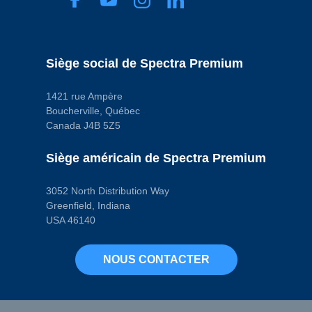
Type de borne
(mâle/femelle)
Male
Code pop.
A
Siège social de Spectra Premium
1421 rue Ampère
Boucherville, Québec
Canada J4B 5Z5
Siège américain de Spectra Premium
3052 North Distribution Way
Greenfield, Indiana
USA 46140
NOUS CONTACTER