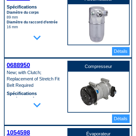
Spécifications
Diamètre du corps
89 mm
Diamètre du raccord d’entrée
16 mm
Longueur du corps
expand_more
203 mm
Matériau
Aluminum
Détails
Code pop.
A
0688950
Compresseur
New; with Clutch;
Replacement of Stretch Fit
Belt Required
Spécifications
Diamètre de crête de poulie
expand_more
126 mm
Diamètre de lèvre de poulie
131 mm
Détails
Diamètre extérieur du boîtier
122 mm
Diamètre intérieur du port
1054598
d’aspiration
Évaporateur