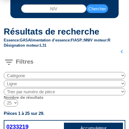
Chercher
Résultats de recherche
Essence
GAS
Alimentation d’essence
FI
ASP.
N
NIV moteur
R
Désignation moteur
L31
chevron_left
filter_list
Filtres
Nombre de résultats
Pièces 1 à 25 sur 29.
0233219
Accumulateur