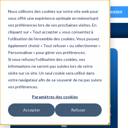
menu
Nous utilisons des cookies sur notre site web pour
Connexion
vous offrir une expérience optimale en mémorisant
vos préférences lors de vos prochaines visites. En
cliquant sur « Tout accepter », vous consentez à
l’utilisation de l’ensemble des cookies. Vous pouvez
également choisir « Tout refuser » ou sélectionner «
Personnaliser » pour gérer vos préférences.
RECHERCHE DE PIÈCES
Si vous refusez l'utilisation des cookies, vos
informations ne seront pas suivies lors de votre
Véhicule | NIV
visite sur ce site. Un seul cookie sera utilisé dans
Numéro de pièce | interchange
votre navigateur afin de se souvenir de ne pas suivre
vos préférences.
Recherche avancée
Paramètres des cookies
Accepter
Refuser
ou