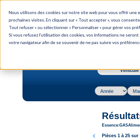
menu
Nous utilisons des cookies sur notre site web pour vous offrir une
Menu
prochaines visites. En cliquant sur « Tout accepter », vous consente
Tout refuser » ou sélectionner « Personnaliser » pour gérer vos pré
Si vous refusez l'utilisation des cookies, vos informations ne seront p
votre navigateur afin de se souvenir de ne pas suivre vos préférenc
navigate_next
Accueil
1996 / Chevrolet / C1500 / Cheyenne V6 4.3L
Véhicule 
Résultat
Essence
GAS
Alime
chevron_left
Pièces 1 à 25 sur 