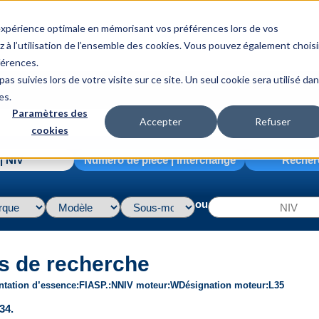
 expérience optimale en mémorisant vos préférences lors de vos
z à l’utilisation de l’ensemble des cookies. Vous pouvez également choisi
férences.
as suivies lors de votre visite sur ce site. Un seul cookie sera utilisé da
es.
Paramètres des
Accepter
Refuser
cookies
| NIV
Numéro de pièce | interchange
Recher
ou
s de recherche
ntation d’essence
FI
ASP.
N
NIV moteur
W
Désignation moteur
L35
34.