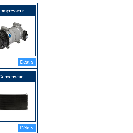
ompresseur
Détails
Condenseur
Détails