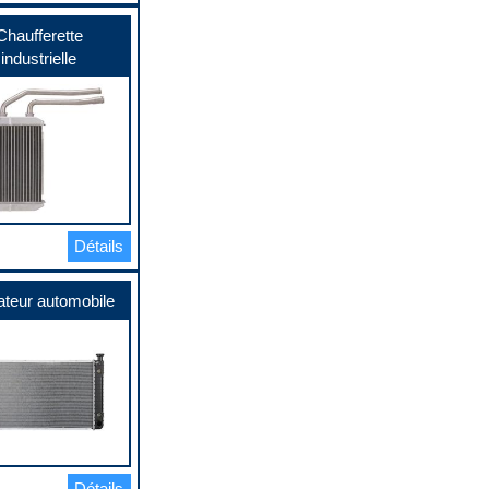
Chaufferette
industrielle
Détails
ateur automobile
Détails