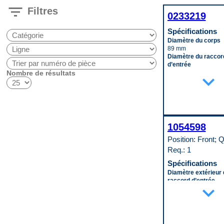
filter_list
Filtres
0233219
Spécifications
Diamètre du corps
89 mm
Diamètre du raccor
d’entrée
Nombre de résultats
16 mm
expand_more
Longueur du corps
203 mm
Matériau
Aluminum
Code pop.
A
1054598
Position: Front; Q
Req.: 1
Spécifications
Diamètre extérieur 
raccord d’entrée
expand_more
12 mm
Diamètre extérieur 
raccord de sortie
16 mm
Hauteur