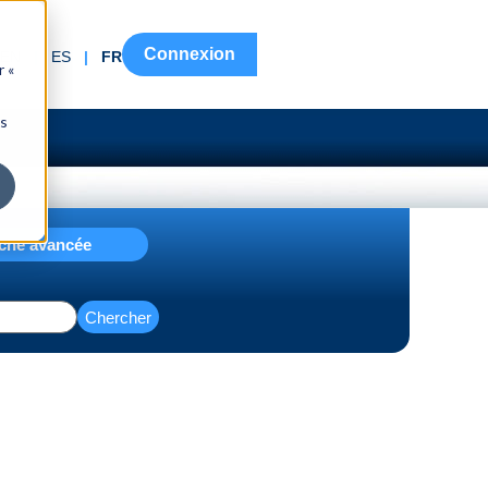
Connexion
EN
|
ES
|
FR
r «
ns
che avancée
Chercher