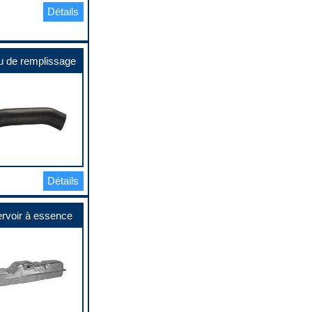
Détails
 de remplissage
Détails
rvoir à essence