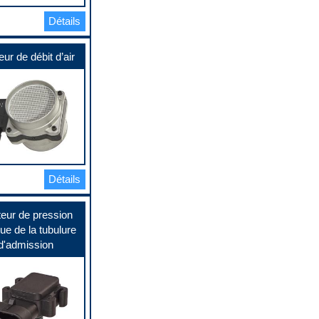
Détails
ur de débit d’air
Détails
eur de pression
ue de la tubulure
d'admission