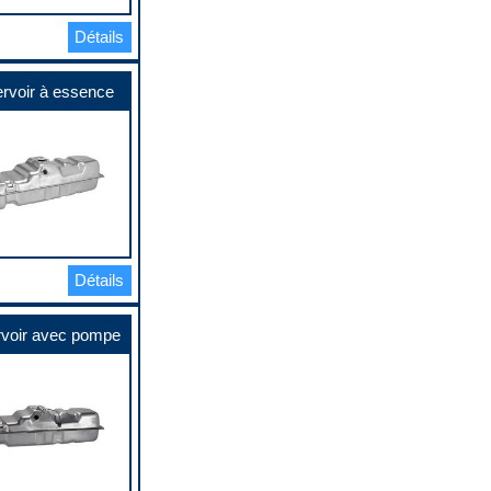
Détails
rvoir à essence
Détails
voir avec pompe