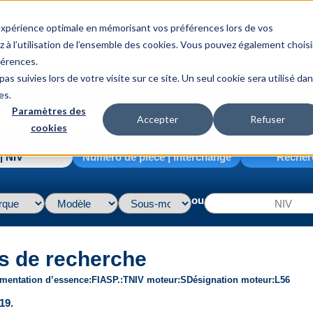
 expérience optimale en mémorisant vos préférences lors de vos
z à l’utilisation de l’ensemble des cookies. Vous pouvez également choisi
férences.
as suivies lors de votre visite sur ce site. Un seul cookie sera utilisé da
es.
Paramètres des
Accepter
Refuser
cookies
| NIV
Numéro de pièce | interchange
Recher
ou
s de recherche
imentation d’essence
FI
ASP.
T
NIV moteur
S
Désignation moteur
L56
19.