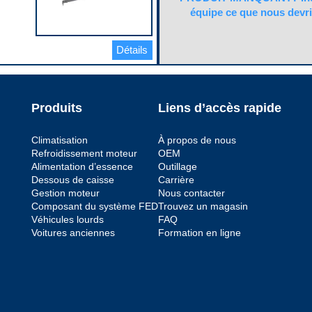
31.125 in
équipe ce que nous devri
Matériau
Satin Coat Steel
Quantité de sangles
Détails
2
ntage
Quincaillerie de montage
incluse
ntage
No
Code pop.
 1
Produits
Liens d’accès rapide
A
 2
 raccord
Climatisation
À propos de nous
Refroidissement moteur
OEM
Alimentation d’essence
Outillage
 raccord
Dessous de caisse
Carrière
ntage
Gestion moteur
Nous contacter
Composant du système FED
Trouvez un magasin
Véhicules lourds
FAQ
Voitures anciennes
Formation en ligne