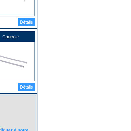
Détails
Courroie
Détails
quez à notre