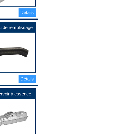
Détails
 de remplissage
Détails
rvoir à essence