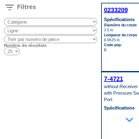
filter_list
Filtres
0233209
Spécifications
Diamètre du corps
3.5 in
Longueur du corps
8.0625 in
Nombre de résultats
Code pop.
B
7-4721
without Receiver 
with Pressure Sw
Port
Spécifications
Adaptation universe
expand_more
spécifique
Specific
Épaisseur du cœur
22 mm
Inclut le déshydrate