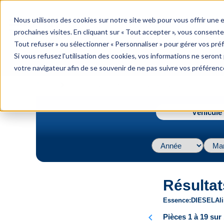
menu
Nous utilisons des cookies sur notre site web pour vous offrir une
Menu
prochaines visites. En cliquant sur « Tout accepter », vous consente
Tout refuser » ou sélectionner « Personnaliser » pour gérer vos pré
Si vous refusez l'utilisation des cookies, vos informations ne seront p
votre navigateur afin de se souvenir de ne pas suivre vos préférenc
navigate_next
Accueil
1994 / Chevrolet / K1500 / Silverado V8 6.5L
Véhicule 
Résultat
Essence
DIESEL
Al
chevron_left
Pièces 1 à 19 sur 