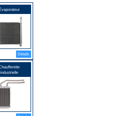
Évaporateur
Détails
Chaufferette
industrielle