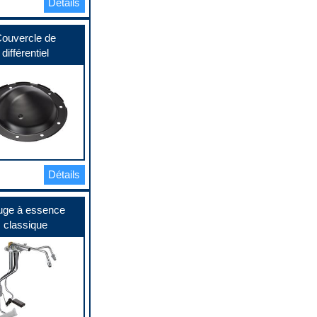
Détails
ouvercle de
différentiel
Détails
uge à essence
classique