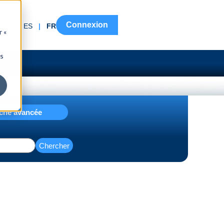
Connexion
EN
|
ES
|
FR
r «
ns
che avancée
Chercher