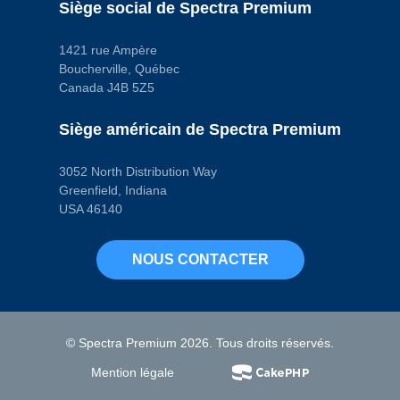
13.5 in
Siège social de Spectra Premium
Largeur
maximale
13.5 in
1421 rue Ampère
Longueur
Boucherville, Québec
19.25 in
Canada J4B 5Z5
Matériau
Steel
Orifice de jauge
Siège américain de Spectra Premium
No
Profondeur
maximale
3052 North Distribution Way
2.75 in
Greenfield, Indiana
Profondeur
minimale
USA 46140
2.3125 in
Quantité de trous
de montage
NOUS CONTACTER
17
Quincaillerie de
montage incluse
No
Taille du filetage
de vidange
© Spectra Premium 2026. Tous droits réservés.
M12 - 1.75
Code pop.
Mention légale
N