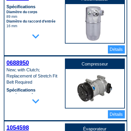
Spécifications
Diamètre du corps
89 mm
Diamètre du raccord d’entrée
16 mm
Longueur du corps
expand_more
203 mm
Matériau
Aluminum
Détails
Code pop.
A
0688950
Compresseur
New; with Clutch;
Replacement of Stretch Fit
Belt Required
Spécifications
Diamètre de crête de poulie
expand_more
126 mm
Diamètre de lèvre de poulie
131 mm
Détails
Diamètre extérieur du boîtier
122 mm
Diamètre intérieur du port
1054598
d’aspiration
Évaporateur