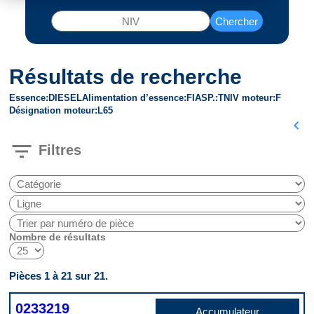
Chercher
Résultats de recherche
Essence
DIESEL
Alimentation d’essence
FI
ASP.
T
NIV moteur
F
Désignation moteur
L65
chevron_left
filter_list
Filtres
Nombre de résultats
Pièces 1 à 21 sur 21.
0233219
Accumulateur