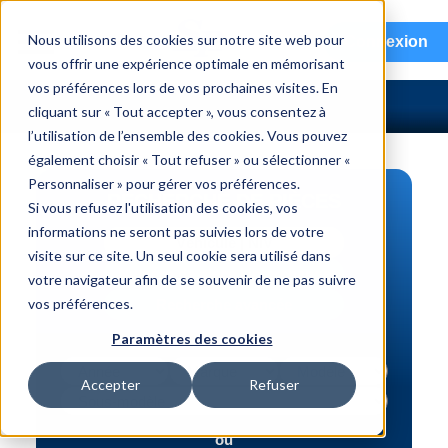
menu
Nous utilisons des cookies sur notre site web pour
Connexion
vous offrir une expérience optimale en mémorisant
vos préférences lors de vos prochaines visites. En
cliquant sur « Tout accepter », vous consentez à
l’utilisation de l’ensemble des cookies. Vous pouvez
également choisir « Tout refuser » ou sélectionner «
Personnaliser » pour gérer vos préférences.
RECHERCHE DE PIÈCES
Si vous refusez l'utilisation des cookies, vos
informations ne seront pas suivies lors de votre
Véhicule | NIV
visite sur ce site. Un seul cookie sera utilisé dans
Numéro de pièce | interchange
votre navigateur afin de se souvenir de ne pas suivre
vos préférences.
Recherche avancée
Paramètres des cookies
Accepter
Refuser
ou