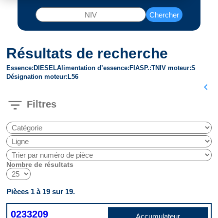
Chercher
Résultats de recherche
Essence
DIESEL
Alimentation d’essence
FI
ASP.
T
NIV moteur
S
Désignation moteur
L56
chevron_left
filter_list
Filtres
Nombre de résultats
Pièces 1 à 19 sur 19.
0233209
Accumulateur