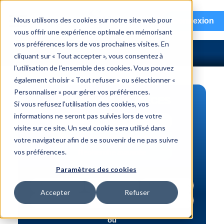
menu
Nous utilisons des cookies sur notre site web pour
Connexion
vous offrir une expérience optimale en mémorisant
vos préférences lors de vos prochaines visites. En
cliquant sur « Tout accepter », vous consentez à
l’utilisation de l’ensemble des cookies. Vous pouvez
également choisir « Tout refuser » ou sélectionner «
Personnaliser » pour gérer vos préférences.
RECHERCHE DE PIÈCES
Si vous refusez l'utilisation des cookies, vos
informations ne seront pas suivies lors de votre
Véhicule | NIV
visite sur ce site. Un seul cookie sera utilisé dans
Numéro de pièce | interchange
votre navigateur afin de se souvenir de ne pas suivre
vos préférences.
Recherche avancée
Paramètres des cookies
Accepter
Refuser
ou