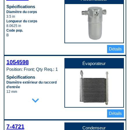
Spécifications
Diamètre du corps
3.5 in
Longueur du corps
8.0625 in
Code pop.
B
Détails
1054598
Évaporateur
Position: Front; Qty Req.: 1
Spécifications
Diamètre extérieur du raccord
d’entrée
12 mm
expand_more
Diamètre extérieur du raccord de
sortie
16 mm
Hauteur
Détails
240 mm
Largeur
290 mm
7-4721
Condenseur
Matériau