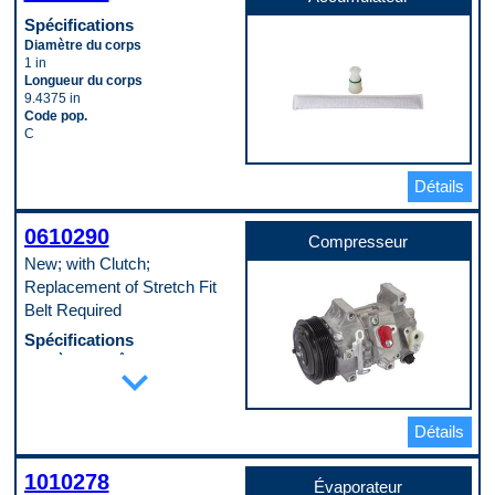
Spécifications
Diamètre du corps
1 in
Longueur du corps
9.4375 in
Code pop.
C
Détails
0610290
Compresseur
New; with Clutch;
Replacement of Stretch Fit
Belt Required
Spécifications
Diamètre de crête de poulie
expand_more
115 mm
Diamètre de lèvre de poulie
119 mm
Détails
Diamètre extérieur du boîtier
111 mm
Diamètre intérieur du port
1010278
d’aspiration
Évaporateur