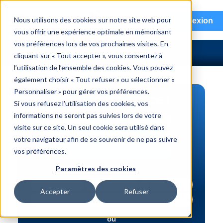
menu
Nous utilisons des cookies sur notre site web pour
Connexion
vous offrir une expérience optimale en mémorisant
vos préférences lors de vos prochaines visites. En
cliquant sur « Tout accepter », vous consentez à
l’utilisation de l’ensemble des cookies. Vous pouvez
également choisir « Tout refuser » ou sélectionner «
Personnaliser » pour gérer vos préférences.
RECHERCHE DE PIÈCES
Si vous refusez l'utilisation des cookies, vos
informations ne seront pas suivies lors de votre
Véhicule | NIV
visite sur ce site. Un seul cookie sera utilisé dans
Numéro de pièce | interchange
votre navigateur afin de se souvenir de ne pas suivre
vos préférences.
Recherche avancée
Paramètres des cookies
Accepter
Refuser
ou