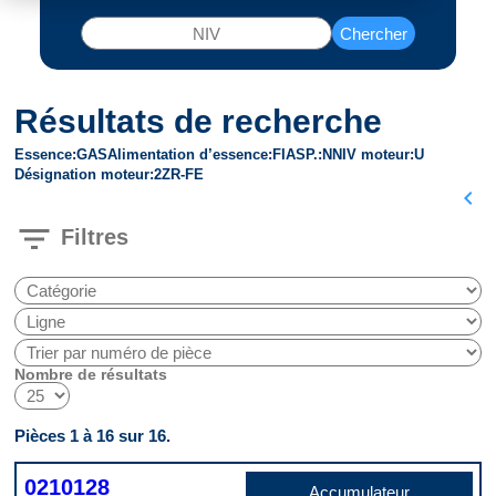
Chercher
Résultats de recherche
Essence
GAS
Alimentation d’essence
FI
ASP.
N
NIV moteur
U
Désignation moteur
2ZR-FE
chevron_left
filter_list
Filtres
Nombre de résultats
Pièces 1 à 16 sur 16.
0210128
Accumulateur