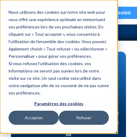
menu
Nous utilisons des cookies sur notre site web pour
Connexion
vous offrir une expérience optimale en mémorisant
vos préférences lors de vos prochaines visites. En
cliquant sur « Tout accepter », vous consentez à
l’utilisation de l’ensemble des cookies. Vous pouvez
également choisir « Tout refuser » ou sélectionner «
Personnaliser » pour gérer vos préférences.
RECHERCHE DE PIÈCES
Si vous refusez l'utilisation des cookies, vos
informations ne seront pas suivies lors de votre
Véhicule | NIV
visite sur ce site. Un seul cookie sera utilisé dans
Numéro de pièce | interchange
votre navigateur afin de se souvenir de ne pas suivre
vos préférences.
Recherche avancée
Paramètres des cookies
Accepter
Refuser
ou