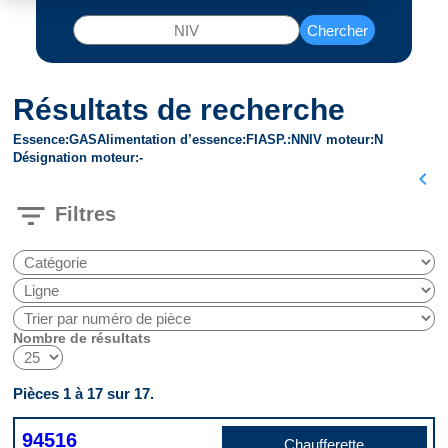
Chercher
Résultats de recherche
Essence
GAS
Alimentation d’essence
FI
ASP.
N
NIV moteur
N
Désignation moteur
-
chevron_left
filter_list
Filtres
Nombre de résultats
Pièces 1 à 17 sur 17.
94516
Chaufferette