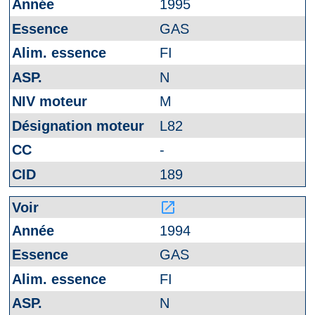
1995
GAS
FI
N
M
L82
-
189
launch
1994
GAS
FI
N