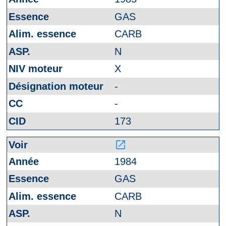
GAS
CARB
N
X
-
-
173
launch
1984
GAS
CARB
N