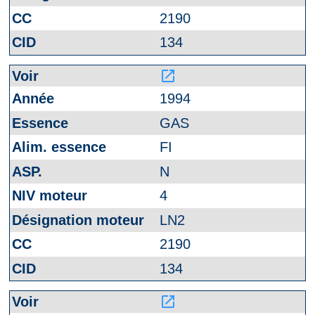
2190
134
launch
1994
GAS
FI
N
4
LN2
2190
134
launch