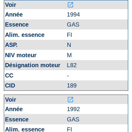
launch
1994
GAS
FI
N
M
L82
-
189
launch
1992
GAS
FI