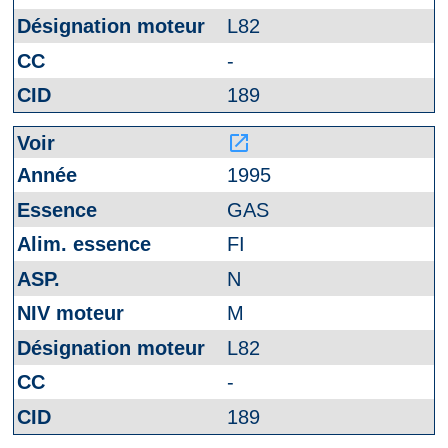
L82
-
189
launch
1995
GAS
FI
N
M
L82
-
189