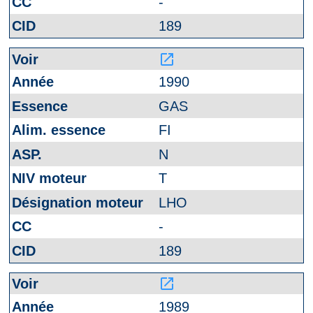
-
189
launch
1990
GAS
FI
N
T
LHO
-
189
launch
1989