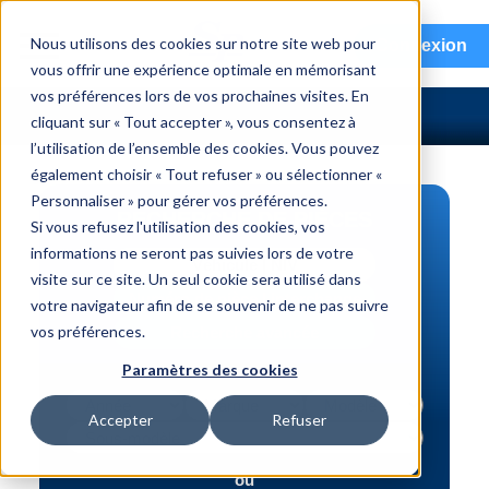
menu
Nous utilisons des cookies sur notre site web pour
Connexion
vous offrir une expérience optimale en mémorisant
vos préférences lors de vos prochaines visites. En
cliquant sur « Tout accepter », vous consentez à
l’utilisation de l’ensemble des cookies. Vous pouvez
également choisir « Tout refuser » ou sélectionner «
Personnaliser » pour gérer vos préférences.
RECHERCHE DE PIÈCES
Si vous refusez l'utilisation des cookies, vos
informations ne seront pas suivies lors de votre
Véhicule | NIV
visite sur ce site. Un seul cookie sera utilisé dans
Numéro de pièce | interchange
votre navigateur afin de se souvenir de ne pas suivre
vos préférences.
Recherche avancée
Paramètres des cookies
Accepter
Refuser
ou