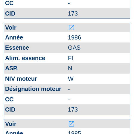
-
173
launch
1986
GAS
FI
N
W
-
-
173
launch
1985