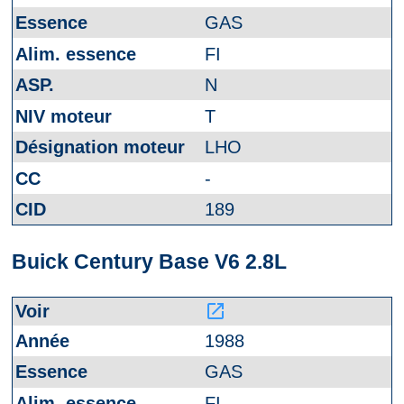
GAS
FI
N
T
LHO
-
189
Buick Century Base V6 2.8L
launch
1988
GAS
FI