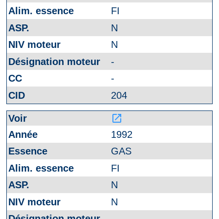
FI
N
N
-
-
204
launch
1992
GAS
FI
N
N
-