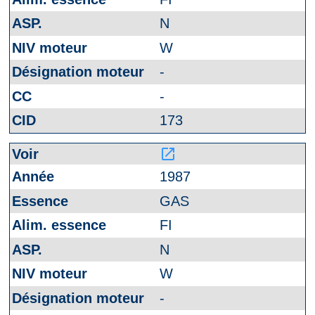
N
W
-
-
173
launch
1987
GAS
FI
N
W
-