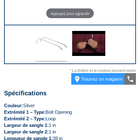
Appuyez pour agrandir
Dessus
Vidéo 1
* La finition et la couleur peuvent varier
place
call
Trouvez un magasin
Spécifications
Couleur
Silver
Extrémité 1 – Type
Bolt Opening
Extrémité 2 – Type
Loop
Largeur de sangle 1
1 in
Largeur de sangle 2
1 in
Longueur de sangle 1
39 in