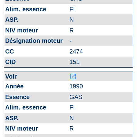
FI
N
R
-
2474
151
launch
1990
GAS
FI
N
R