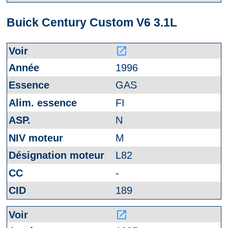
Buick Century Custom V6 3.1L
launch
1996
GAS
FI
N
M
L82
-
189
launch