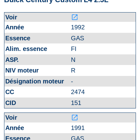
launch
1992
GAS
FI
N
R
-
2474
151
launch
1991
GAS