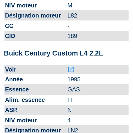
M
L82
-
189
Buick Century Custom L4 2.2L
launch
1995
GAS
FI
N
4
LN2