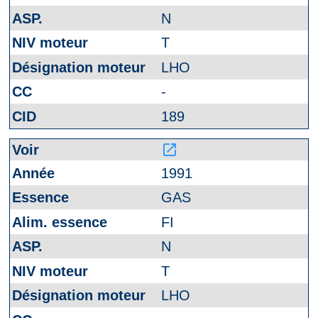
N
T
LHO
-
189
launch
1991
GAS
FI
N
T
LHO