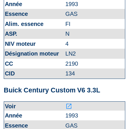
1993
GAS
FI
N
4
LN2
2190
134
Buick Century Custom V6 3.3L
launch
1993
GAS