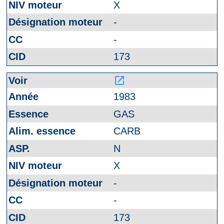
X
-
-
173
launch
1983
GAS
CARB
N
X
-
-
173