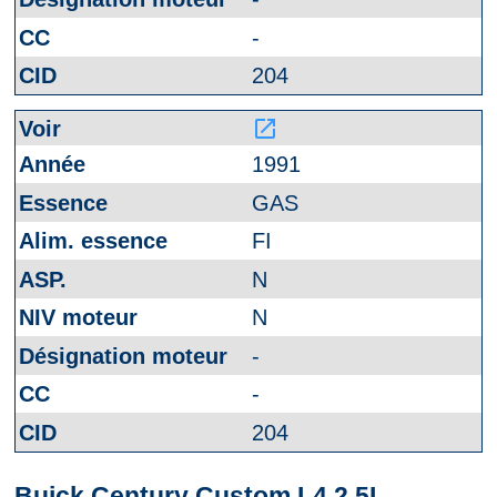
-
204
launch
1991
GAS
FI
N
N
-
-
204
Buick Century Custom L4 2.5L