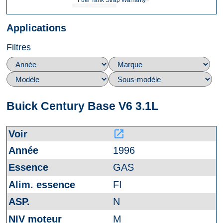
Fuel Tank Strap Warranty
Applications
Filtres
Buick Century Base V6 3.1L
launch
1996
GAS
FI
N
M