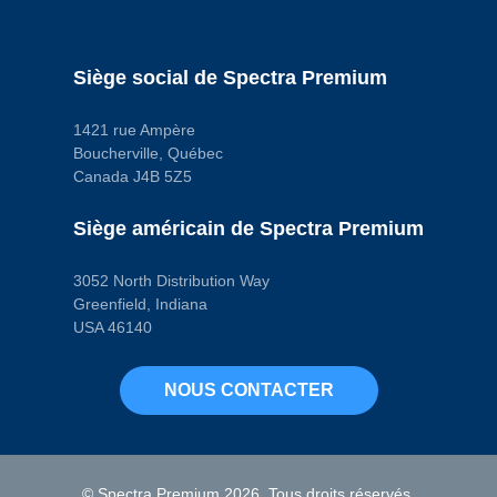
Taille du filetage
M18 - 1.5
Type de borne
Bullet
Siège social de Spectra Premium
Type de borne
(mâle/femelle)
Male
1421 rue Ampère
Type de capteur
Boucherville, Québec
Wide-Band
Type de montage
Canada J4B 5Z5
Screw
Code pop.
Siège américain de Spectra Premium
W
3052 North Distribution Way
Greenfield, Indiana
USA 46140
NOUS CONTACTER
© Spectra Premium 2026. Tous droits réservés.