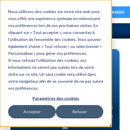
menu
Nous utilisons des cookies sur notre site web pour
Connexion
vous offrir une expérience optimale en mémorisant
vos préférences lors de vos prochaines visites. En
cliquant sur « Tout accepter », vous consentez à
l’utilisation de l’ensemble des cookies. Vous pouvez
également choisir « Tout refuser » ou sélectionner «
Personnaliser » pour gérer vos préférences.
RECHERCHE DE PIÈCES
Si vous refusez l'utilisation des cookies, vos
informations ne seront pas suivies lors de votre
Véhicule | NIV
visite sur ce site. Un seul cookie sera utilisé dans
Numéro de pièce | interchange
votre navigateur afin de se souvenir de ne pas suivre
vos préférences.
Recherche avancée
Paramètres des cookies
Accepter
Refuser
ou