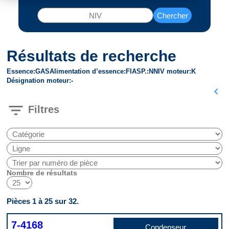
Chercher
Résultats de recherche
Essence
GAS
Alimentation d’essence
FI
ASP.
N
NIV moteur
K
Désignation moteur
-
chevron_left
filter_list
Filtres
Nombre de résultats
Pièces 1 à 25 sur 32.
7-4168
Condenseur