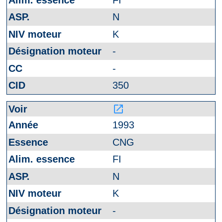
N
K
-
-
350
launch
1993
CNG
FI
N
K
-