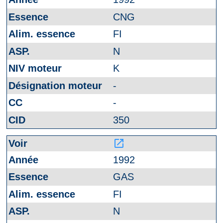
CNG
FI
N
K
-
-
350
launch
1992
GAS
FI
N