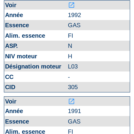
launch
1992
GAS
FI
N
H
L03
-
305
launch
1991
GAS
FI