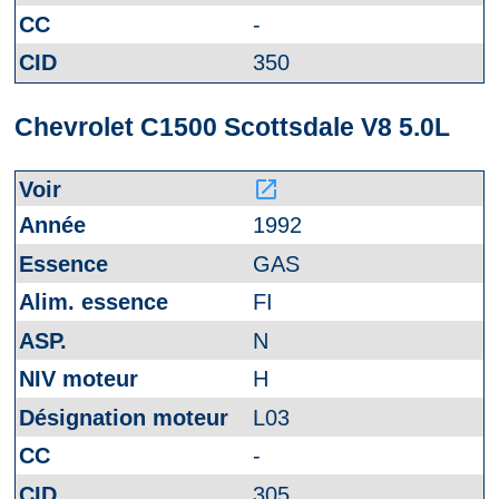
-
350
Chevrolet C1500 Scottsdale V8 5.0L
launch
1992
GAS
FI
N
H
L03
-
305