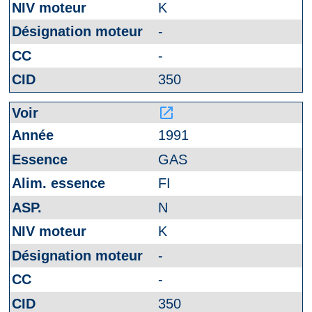
K
-
-
350
launch
1991
GAS
FI
N
K
-
-
350