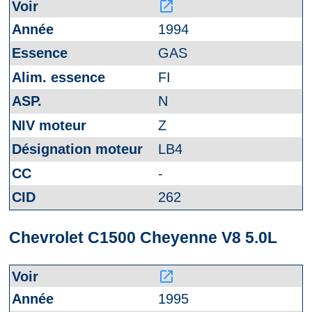
launch
1994
GAS
FI
N
Z
LB4
-
262
Chevrolet C1500 Cheyenne V8 5.0L
launch
1995