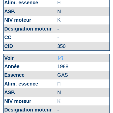
FI
N
K
-
-
350
launch
1988
GAS
FI
N
K
-