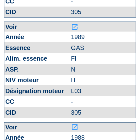
-
305
launch
1989
GAS
FI
N
H
L03
-
305
launch
1988