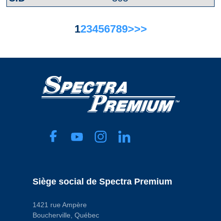
1
2
3
4
5
6
7
8
9
>
>>
Siège social de Spectra Premium
1421 rue Ampère
Boucherville, Québec