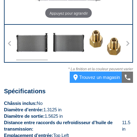
Appuyez pour agrandir
 7
Devant
Derrière
Kit
* La finition et la couleur peuvent varier
place
call
Trouvez un magasin
Spécifications
Châssis inclus
No
Diamètre d’entrée
1.3125 in
Diamètre de sortie
1.5625 in
Distance entre raccords du refroidisseur d’huile de
11.5
transmission
in
Emplacement d’entrée
Top Left