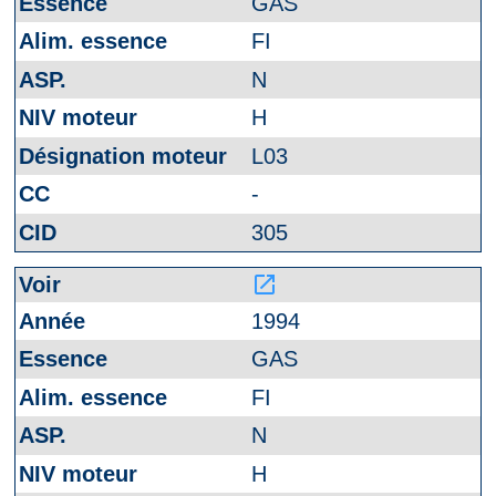
GAS
FI
N
H
L03
-
305
launch
1994
GAS
FI
N
H