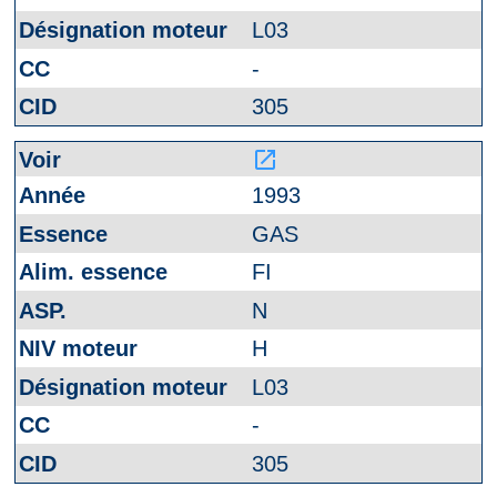
L03
-
305
launch
1993
GAS
FI
N
H
L03
-
305