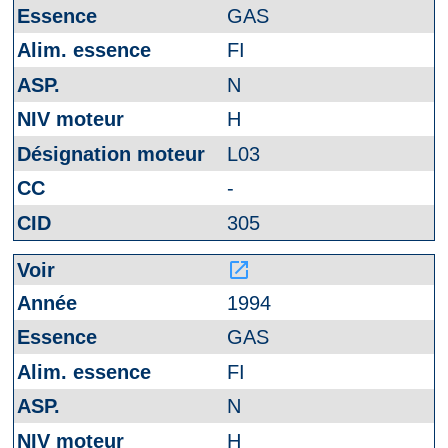
GAS
FI
N
H
L03
-
305
launch
1994
GAS
FI
N
H