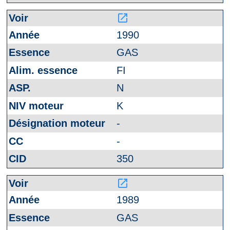
launch
1990
GAS
FI
N
K
-
-
350
launch
1989
GAS