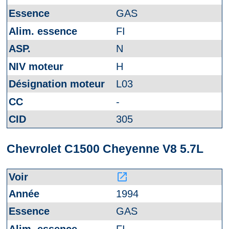
GAS
FI
N
H
L03
-
305
Chevrolet C1500 Cheyenne V8 5.7L
launch
1994
GAS
FI