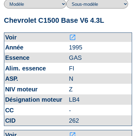
Chevrolet C1500 Base V6 4.3L
launch
1995
GAS
FI
N
Z
LB4
-
262
launch