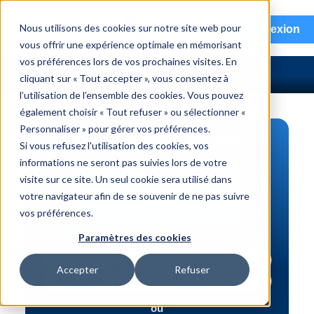
menu
Nous utilisons des cookies sur notre site web pour
Connexion
vous offrir une expérience optimale en mémorisant
vos préférences lors de vos prochaines visites. En
cliquant sur « Tout accepter », vous consentez à
l’utilisation de l’ensemble des cookies. Vous pouvez
également choisir « Tout refuser » ou sélectionner «
Personnaliser » pour gérer vos préférences.
RECHERCHE DE PIÈCES
Si vous refusez l'utilisation des cookies, vos
informations ne seront pas suivies lors de votre
Véhicule | NIV
visite sur ce site. Un seul cookie sera utilisé dans
Numéro de pièce | interchange
votre navigateur afin de se souvenir de ne pas suivre
vos préférences.
Recherche avancée
Paramètres des cookies
Accepter
Refuser
ou