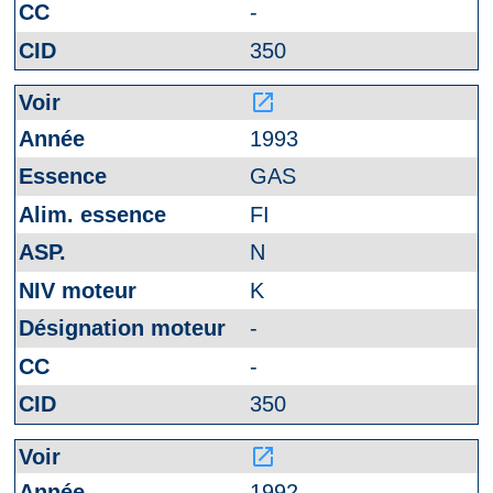
-
350
launch
1993
GAS
FI
N
K
-
-
350
launch
1992