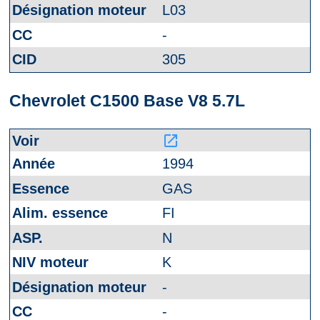
L03
-
305
Chevrolet C1500 Base V8 5.7L
launch
1994
GAS
FI
N
K
-
-