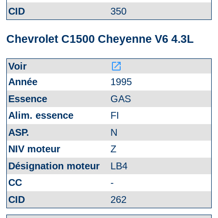
350
Chevrolet C1500 Cheyenne V6 4.3L
launch
1995
GAS
FI
N
Z
LB4
-
262