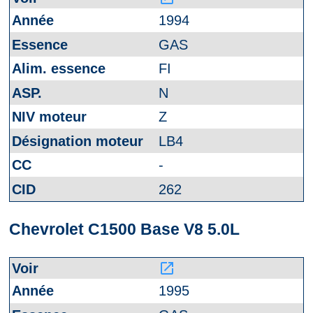
1994
GAS
FI
N
Z
LB4
-
262
Chevrolet C1500 Base V8 5.0L
launch
1995