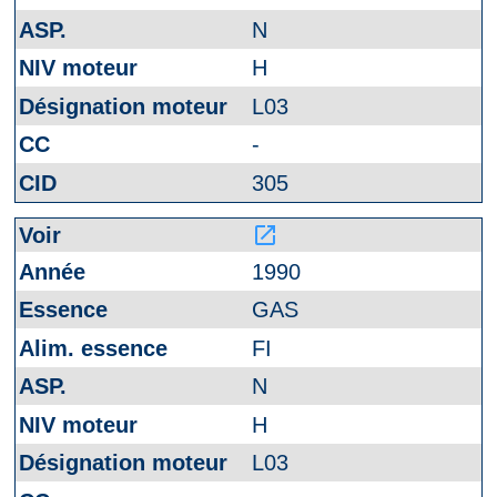
N
H
L03
-
305
launch
1990
GAS
FI
N
H
L03